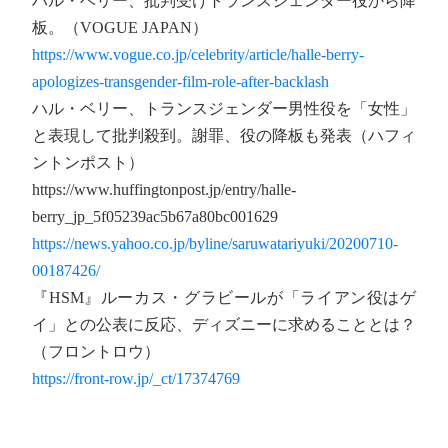
ハル・ベリー、批判受けトランスジェンダー役から降
板。（VOGUE JAPAN）
https://www.vogue.co.jp/celebrity/article/halle-berry-
apologizes-transgender-film-role-after-backlash
ハル・ベリー、トランスジェンダー男性役を「女性」
と表現して批判殺到。謝罪、役の降板も発表（ハフィ
ントンポスト）
https://www.huffingtonpost.jp/entry/halle-
berry_jp_5f05239ac5b67a80bc001629
https://news.yahoo.co.jp/byline/saruwatariyuki/20200710-
00187426/
『HSM』ルーカス・グラビールが「ライアン役はゲ
イ」との公表に反応、ディズニーに求めることとは？
（フロントロウ）
https://front-row.jp/_ct/17374769