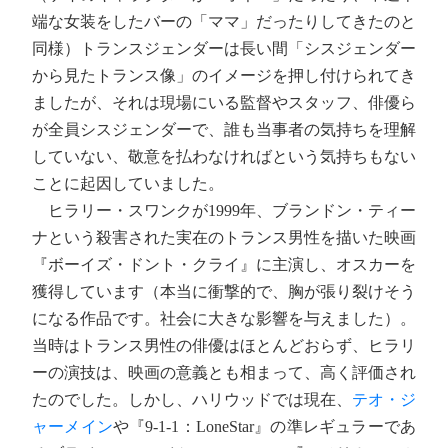
端な女装をしたバーの「ママ」だったりしてきたのと
同様）トランスジェンダーは長い間「シスジェンダー
から見たトランス像」のイメージを押し付けられてき
ましたが、それは現場にいる監督やスタッフ、俳優ら
が全員シスジェンダーで、誰も当事者の気持ちを理解
していない、敬意を払わなければという気持ちもない
ことに起因していました。
ヒラリー・スワンクが1999年、ブランドン・ティー
ナという殺害された実在のトランス男性を描いた映画
『ボーイズ・ドント・クライ』に主演し、オスカーを
獲得しています（本当に衝撃的で、胸が張り裂けそう
になる作品です。社会に大きな影響を与えました）。
当時はトランス男性の俳優はほとんどおらず、ヒラリ
ーの演技は、映画の意義とも相まって、高く評価され
たのでした。しかし、ハリウッドでは現在、
テオ・ジ
ャーメイン
や『9-1-1：LoneStar』の準レギュラーであ