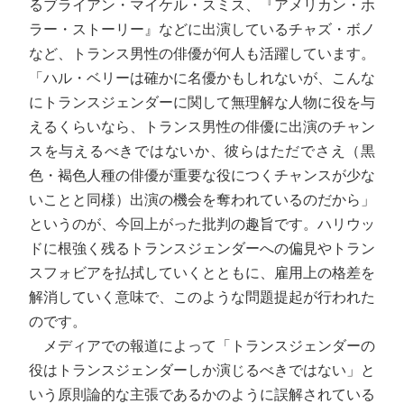
るブライアン・マイケル・スミス、『アメリカン・ホ
ラー・ストーリー』などに出演しているチャズ・ボノ
など、トランス男性の俳優が何人も活躍しています。
「ハル・ベリーは確かに名優かもしれないが、こんな
にトランスジェンダーに関して無理解な人物に役を与
えるくらいなら、トランス男性の俳優に出演のチャン
スを与えるべきではないか、彼らはただでさえ（黒
色・褐色人種の俳優が重要な役につくチャンスが少な
いことと同様）出演の機会を奪われているのだから」
というのが、今回上がった批判の趣旨です。ハリウッ
ドに根強く残るトランスジェンダーへの偏見やトラン
スフォビアを払拭していくとともに、雇用上の格差を
解消していく意味で、このような問題提起が行われた
のです。
メディアでの報道によって「トランスジェンダーの
役はトランスジェンダーしか演じるべきではない」と
いう原則論的な主張であるかのように誤解されている