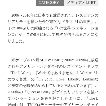
CATEGORY：
メディアとLGBT
2006〜2010年に日本でも放送された、レズビアンの
リアリティを描いた金字塔的なドラマ『Lの世界』。
その10年ぶりの続編となる『Lの世界 ジェネレーショ
ンQ』が、この8月にHuluで独占配信されることにな
りました。
米ケーブルTV局SHOWTIMEで2004〜2009年に放送
されたアメリカ・カナダ合作のレズビアン・ドラマ
『The L Word』（Worldではありません。L Word＝「L
のつく言葉」の「L」とは、Love、Liberty、Lesbianな
ど複数の意味が込められていると言われています）。
2000年の『Queer as Folk』がゲイのリアリティを描い
てセンセーションを巻き起こしたように、『The L
Word』は、TVプロデューサーのアイリーン・チェイ