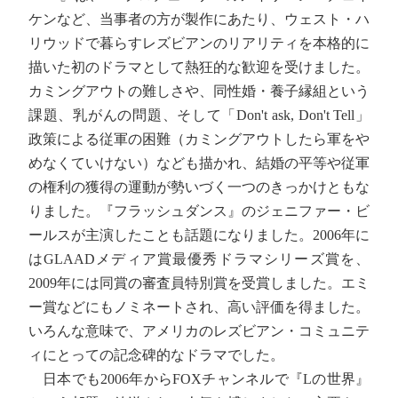
ケンなど、当事者の方が製作にあたり、ウェスト・ハ
リウッドで暮らすレズビアンのリアリティを本格的に
描いた初のドラマとして熱狂的な歓迎を受けました。
カミングアウトの難しさや、同性婚・養子縁組という
課題、乳がんの問題、そして「Don't ask, Don't Tell」
政策による従軍の困難（カミングアウトしたら軍をや
めなくていけない）なども描かれ、結婚の平等や従軍
の権利の獲得の運動が勢いづく一つのきっかけともな
りました。『フラッシュダンス』のジェニファー・ビ
ールスが主演したことも話題になりました。2006年に
はGLAADメディア賞最優秀ドラマシリーズ賞を、
2009年には同賞の審査員特別賞を受賞しました。エミ
ー賞などにもノミネートされ、高い評価を得ました。
いろんな意味で、アメリカのレズビアン・コミュニテ
ィにとっての記念碑的なドラマでした。
日本でも2006年からFOXチャンネルで『Lの世界』