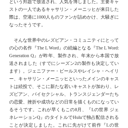
という邦題で放送され、人気を博しました。主要キャ
ストの一人であるキャサリン・メーニッヒが来日した
際は、空港に1000人ものファンが詰めかけ、大騒ぎに
なったそうです。
そんな世界中のレズビアン・コミュニティにとって
の心の名作『The L Word』の続編となる『The L Word:
Generation Q』が昨年、製作され、年末から本国で放
送されました（すでにシーズン2の製作も決定してい
ます）。ジェニファー・ビールスやレイシャ・ヘイリ
ー、キャサリン・メーニッヒといったメインのキャス
トは続投で、そこに新たな若いキャストが加わり、レ
ズビアン、バイセクシャル、トランスジェンダーたち
の恋愛、挫折や成功などの日常を描くものになってい
るそうです。これが早くもこの8月、『Lの世界 ジェ
ネレーションQ』のタイトルでHuluで独占配信される
ことが決定しました。これに先がけて前作『Lの世