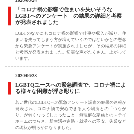
2020/06/24
「コロナ禍の影響で住まいを失いそうな
LGBTへのアンケート」の結果の詳細と考察
が発表されました
LGBTのなかにもコロナ禍の影響で仕事や収入が減り、住
まいを失ってしまう方が増えていくのではないかとの懸念
から緊急アンケートが実施されましたが、その結果の詳細
と考察が発表されました。切実な声がたくさん、上がって
います。
2020/06/23
LGBTQユースへの緊急調査で、コロナ禍によ
る様々な困難が浮き彫りに
若い世代のLGBTQへの緊急アンケート調査の結果の速報が
発表され、コロナ禍で安心できる人や場所との「つなが
り」が弱くなってしまったこと、無理解な家族とのステイ
ホームのつらさ、新生活や進路・就活への不安、失業など
の現状が明らかになりました。