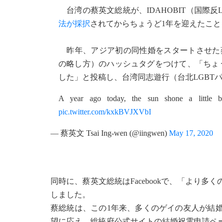
台湾の蔡英文総統が、IDAHOBIT（国際反
法が採択
されてからちょうど1年を迎えたことを祝し
昨年、アジア初の同性婚をスタートさせた蔡英文総統
の略し方）のハッシュタグをつけて、「ちょ
した」と投稿し、台湾同志遊行（台北LGBT
A year ago today, the sun shone a little b
pic.twitter.com/kxkBVJXVbI
— 蔡英文 Tsai Ing-wen (@iingwen)
May 17, 2020
同時に、蔡英文総統はFacebookで、「より
しました。
蔡総統は、この1年来、多くのゲイの友人が結
望に応え、総統府公式サイトの結婚祝電申請ペ