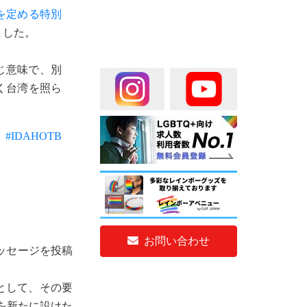
を定める特別
ました。
同じ意味で、別
く台湾を照ら
.
#IDAHOTB
お問い合わせ
メッセージを投稿
として、その要
を新たに設けた