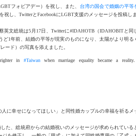
LGBTフォビアデー）を祝し、また、
台湾の国会で婚姻の平等
、TwitterとFacebookにLGBT支援のメッセージを投稿し
は5月17日、Twitterに#IDAHOTB（IDAHOBITと
うど1年前、結婚の平等が現実のものになり、太陽がより明る
パレード）の写真を添えました。
righter in
#Taiwan
when marriage equality became a reality
多くの人に幸せになってほしい」と同性婚カップルの幸福を祈る
婚した、総統府からの結婚祝いのメッセージが求められている
ージを修正し、一般の「甲式」に加えて同性婚専用の「乙式」