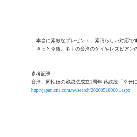
本当に素敵なプレゼント、素晴らしい対応で
きっと今後、多くの台湾のゲイやレズビアンの
参考記事：
台湾、同性婚の容認法成立1周年 蔡総統「幸せ
http://japan.cna.com.tw/search/202005180001.aspx