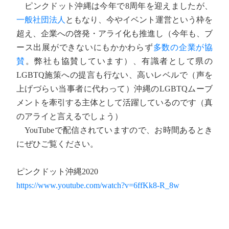
ピンクドット沖縄は今年で8周年を迎えましたが、
一般社団法人
ともなり、今やイベント運営という枠を
超え、企業への啓発・アライ化も推進し（今年も、ブ
ース出展ができないにもかかわらず
多数の企業が協
賛
。弊社も協賛しています）、有識者として県の
LGBTQ施策への提言も行ない、高いレベルで（声を
上げづらい当事者に代わって）沖縄のLGBTQムーブ
メントを牽引する主体として活躍しているのです（真
のアライと言えるでしょう）
YouTubeで配信されていますので、お時間あるとき
にぜひご覧ください。
ピンクドット沖縄2020
https://www.youtube.com/watch?v=6ffKk8-R_8w