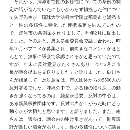
それから、浦添市で性の多様性についての条例の制
定の話が進んでいたにもかかわらず頓挫した件につい
て矢野先生が「琉球大学法科大学院は那覇市と浦添市
と、性の多様性に特化した連携協定を結んでいたの
で、浦添市の条例案を作りまして、昨年2月に提出し
ました。そのあと、男女参画委員会で話し合われ、昨
年10月パブコメが募集され、前向きなコメントがほと
んどで、無事に議会で承認されるかと思っていたので
すが、年末に反対意見がたくさんあり、今年2月に市
長が議会提出を見送りました」と語りました。砂川さ
んが補足して「反対意見は、市民団体からの5500人の
反対署名でした。沖縄の中で、ある種の揺り戻しの動
きが強くなってるのは、懸念が必要。反対の中心は、
ある新興宗教団体です。反対の声が上がった時にどう
動くかが大切だと思います」と語りました。また、南
さんは「議会は、議会内の駆け引きがあって、制度設
計が難しい場合があります。性の多様性について議員