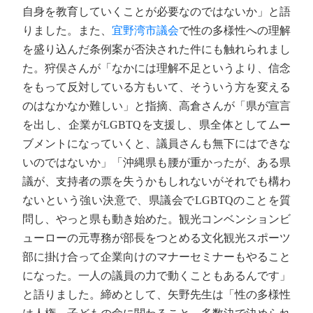
自身を教育していくことが必要なのではないか」と語
りました。また、
宜野湾市議会
で性の多様性への理解
を盛り込んだ条例案が否決された件にも触れられまし
た。狩俣さんが「なかには理解不足というより、信念
をもって反対している方もいて、そういう方を変える
のはなかなか難しい」と指摘、高倉さんが「県が宣言
を出し、企業がLGBTQを支援し、県全体としてムー
ブメントになっていくと、議員さんも無下にはできな
いのではないか」「沖縄県も腰が重かったが、ある県
議が、支持者の票を失うかもしれないがそれでも構わ
ないという強い決意で、県議会でLGBTQのことを質
問し、やっと県も動き始めた。観光コンベンションビ
ューローの元専務が部長をつとめる文化観光スポーツ
部に掛け合って企業向けのマナーセミナーもやること
になった。一人の議員の力で動くこともあるんです」
と語りました。締めとして、矢野先生は「性の多様性