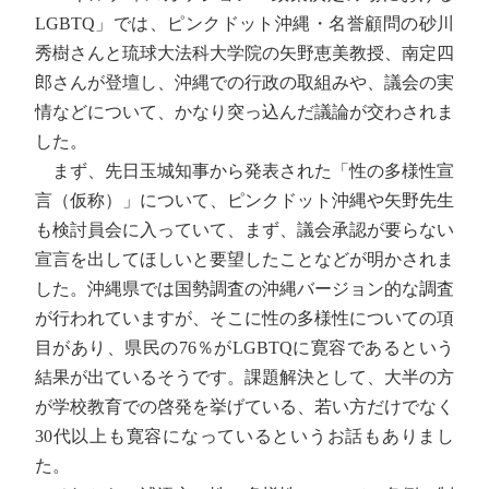
LGBTQ」では、ピンクドット沖縄・名誉顧問の砂川
秀樹さんと琉球大法科大学院の矢野恵美教授、南定四
郎さんが登壇し、沖縄での行政の取組みや、議会の実
情などについて、かなり突っ込んだ議論が交わされま
した。
まず、先日玉城知事から発表された「性の多様性宣
言（仮称）」について、ピンクドット沖縄や矢野先生
も検討員会に入っていて、まず、議会承認が要らない
宣言を出してほしいと要望したことなどが明かされま
した。沖縄県では国勢調査の沖縄バージョン的な調査
が行われていますが、そこに性の多様性についての項
目があり、県民の76％がLGBTQに寛容であるという
結果が出ているそうです。課題解決として、大半の方
が学校教育での啓発を挙げている、若い方だけでなく
30代以上も寛容になっているというお話もありまし
た。