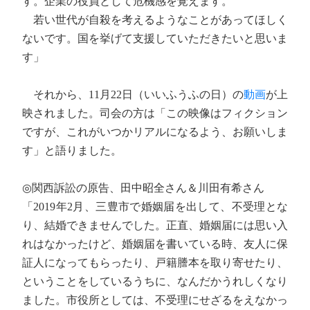
す。企業の役員として危機感を覚えます。
若い世代が自殺を考えるようなことがあってほしく
ないです。国を挙げて支援していただきたいと思いま
す」
それから、11月22日（いいふうふの日）の
動画
が上
映されました。司会の方は「この映像はフィクション
ですが、これがいつかリアルになるよう、お願いしま
す」と語りました。
◎関西訴訟の原告、田中昭全さん＆川田有希さん
「2019年2月、三豊市で婚姻届を出して、不受理とな
り、結婚できませんでした。正直、婚姻届には思い入
れはなかったけど、婚姻届を書いている時、友人に保
証人になってもらったり、戸籍謄本を取り寄せたり、
ということをしているうちに、なんだかうれしくなり
ました。市役所としては、不受理にせざるをえなかっ