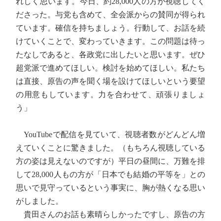
れしく思います。今日、約28,000人の方が視聴してく
ださった。与党も含めて、全会派からの賛同が得られ
ています。確信を持ちましょう。行動して、お話を続
けていくことで、変わっていきます。この問題は待っ
たなしであると、各政党に出したいと思います。ぜひ
超党派で進めてほしい。検討を始めてほしい。私たち
は直接、原告の声を聞く場を設けてほしいという要望
の用意もしています。力を合わせて、頑張りましょ
う」
YouTubeで配信を見ていて、視聴者数がどんどん増
えていくことに驚きました。（もちろん視聴している
方の姿は見えないのですが）平日の昼間に、万難を排
して28,000人もの方が「日本でも結婚の平等を」との
思いで見守っているという事実に、胸が熱くなる思い
がしました。
貴田さんのお話も素晴らしかったですし、原告の方