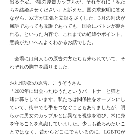
出る予定。3組の原告カップルが、それぞれに「私た
ちを結婚させください」と訴えた。国の求釈明に答え
ながら、双方が主張と立証を尽くした。3月の判決が
勝訴であっても敗訴であっても、国会にバトンが渡さ
れる。といった内容で、これまでの経緯やポイント、
意義がたいへんよくわかるお話でした。
会場には何人もの原告の方たちも来られていて、そ
れぞれの胸中を語りました。
◎九州訴訟の原告、こうぞうさん
「2002年に出会ったゆうたというパートナーと猫と一
緒に暮らしています。私たちは関係性をオープンにし
ていて、街中でも手をつなぐこともありましたが、明
らかに男女のカップルとは異なる視線を浴び、常に身
を守ることを意識していました。少しも後ろめたいこ
とではなく、昔からどこにでもいるのに、LGBTQが