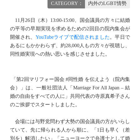
CATEGORY：
内外のLGBT情勢
11月26日（木）13:00-15:00、国会議員の方々に結婚
の平等の早期実現を求めるための2回目の院内集会が
開催され、
YouTubeライブで配信されました
。平日で
あるにもかかわらず、約28,000人もの方々が視聴し、
同性婚実現への熱い思いを感じさせました。
「第2回マリフォー国会 #同性婚 を伝えよう（院内集
会）」は、一般社団法人「Marriage For All Japan – 結
婚の自由をすべての人に」共同代表の寺原真希子さん
のご挨拶でスタートしました。
会場には与野党問わず大勢の国会議員の方がいらし
ていて、先に帰られる人から順に、「1日も早く（差
別を）解消したい」「ニューヨークで弁護士として婚