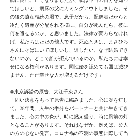
病に倒れ、亡くなりましたが、私は本当の自分を知っ
てほしいと、病床の父にカミングアウトしました。そ
の後の遺産相続の場で、息子だから、配偶者だからと
冷たく遺産が分配される様に、自分が死んだら、彼に
何を遺せるのか、と思いました。法律が変わらなけれ
ば、私たちはただの他人です。死ぬときは、まさひろ
さんにそばにいてほしいし、遺したい。なぜ結婚でき
ないのか。どこで誰が拒んでいるのか。私たちには幸
せになる権利があります。同性婚を認めても国は滅び
ません。ただ幸せな人が増えるだけです」
◎東京訴訟の原告、大江千束さん
「固い決意をもって原告に臨みました。心に炎を灯し
て。28年間、人生の半分をパートナーと共に生きてき
ました。心の中の炎が、時に燃え盛り、時に風前の灯
となることがあります。それはなぜか。例えば、公人
の方の心ない発言。コロナ禍の不測の事態に際して当