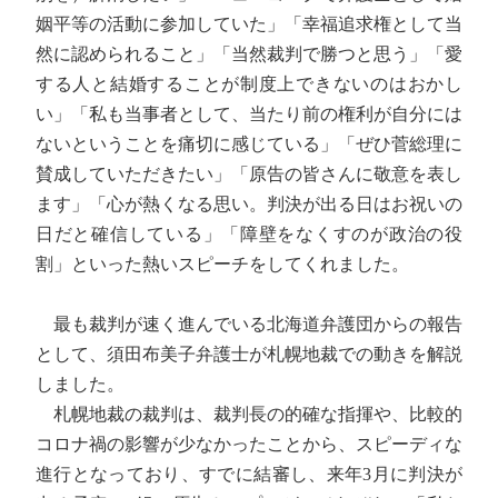
姻平等の活動に参加していた」「幸福追求権として当
然に認められること」「当然裁判で勝つと思う」「愛
する人と結婚することが制度上できないのはおかし
い」「私も当事者として、当たり前の権利が自分には
ないということを痛切に感じている」「ぜひ菅総理に
賛成していただきたい」「原告の皆さんに敬意を表し
ます」「心が熱くなる思い。判決が出る日はお祝いの
日だと確信している」「障壁をなくすのが政治の役
割」といった熱いスピーチをしてくれました。
最も裁判が速く進んでいる北海道弁護団からの報告
として、須田布美子弁護士が札幌地裁での動きを解説
しました。
札幌地裁の裁判は、裁判長の的確な指揮や、比較的
コロナ禍の影響が少なかったことから、スピーディな
進行となっており、すでに結審し、来年3月に判決が