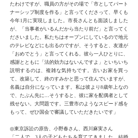
たわけですが、職員の方がその場で「市としてパート
ナーシップ制度を作る」と言ってくださって、早くも
今年1月に実現しました。市長さんとも面談しました
が、「当事者がいるんだから当たり前だ」と言ってく
ださいました。私たちはオープンにしているので地元
のテレビなどにも出るのですが、そうすると、友達が
「おめでとう」と言ってくれる。彼ら一人ひとりに、
感謝とともに「法的効力はないんですよ」といちいち
説明するのは、複雑な気持ちです。古いお家を買っ
て、改築して、終のすみかと思って住んでいますが、
名義は自分になっています。私は彼より8歳年上なの
で、たぶん先に…そうすると、彼に家を配偶者として
残せない。大問題です。三豊市のようなスピード感を
もって、ぜひ国会で審議していただきたいです」
◎東京訴訟の原告、小野春さん、西川麻実さん
「二人で、3人の子どもたちを育ててきました。結婚