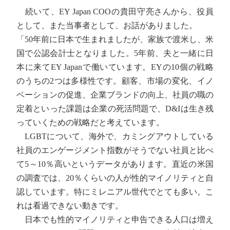
続いて、EY Japan COOの貴田守亮さんから、役員
として、また当事者として、お話がありました。
「50年前に日本で生まれましたが、家族で渡米し、米
国で公認会計士となりました。5年前、夫と一緒に日
本に来てEY Japanで働いています。EYの10個の戦略
のうちの2つは多様性です。顧客、市場の変化、イノ
ベーションの促進、企業ブランドの向上、社員の職の
定着といった課題は企業の死活問題で、D&Iは生き残
っていくための戦略だと考えています。
LGBTについて、海外で、カミングアウトしている
社員のエンゲージメント指数がそうでない社員と比べ
て5～10％高いというデータがあります。直近の米国
の調査では、20％くらいの人が性的マイノリティと自
認しています。特にミレニアル世代でとても多い。こ
れは看過できない動きです。
日本でも性的マイノリティと申告できる人口は増え