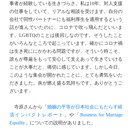
事者が経験している生きづらさ。私は10年、対人支援
の仕事をしていて、リアルな相談を受けます。自分の
会社で同性パートナーにも福利厚生を適用するという
話が進んでいたのに、コロナで吹っ飛んだといいま
す。LGBTQのことは後回しなのです。そうしたこと
がいろんなところで起こっています。確かにコロナ禍
は生き死ににかかわる問題ですが、そういう時こそ、
誰もが尊厳をもって安心して支えあって生きていける
ことが大事だと、痛切に感じています。しかし今日、
このような集会が開かれたことに、とても勇気をいた
だきました。炎が燃え盛る気持ちです。ありがとうご
ざいます」
寺原さんから「
婚姻の平等が日本社会にもたらす経
済インパクトレポート
」や「
Business for Marriage
Equality
」についての説明がありました。