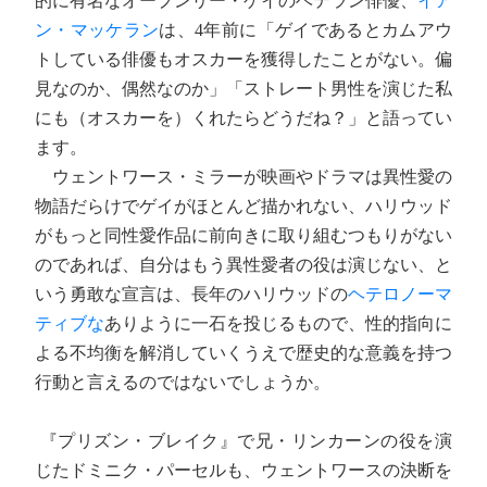
的に有名なオープンリー・ゲイのベテラン俳優、
イア
ン・マッケラン
は、4年前に「ゲイであるとカムアウ
トしている俳優もオスカーを獲得したことがない。偏
見なのか、偶然なのか」「ストレート男性を演じた私
にも（オスカーを）くれたらどうだね？」と語ってい
ます。
ウェントワース・ミラーが映画やドラマは異性愛の
物語だらけでゲイがほとんど描かれない、ハリウッド
がもっと同性愛作品に前向きに取り組むつもりがない
のであれば、自分はもう異性愛者の役は演じない、と
いう勇敢な宣言は、長年のハリウッドの
ヘテロノーマ
ティブな
ありように一石を投じるもので、性的指向に
よる不均衡を解消していくうえで歴史的な意義を持つ
行動と言えるのではないでしょうか。
『プリズン・ブレイク』で兄・リンカーンの役を演
じたドミニク・パーセルも、ウェントワースの決断を