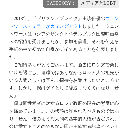
CATEGORY：
メディアとLGBT
2013年、『プリズン・ブレイク』主演俳優の
ウェン
トワース・ミラーがカミングアウト
しました。ウェン
トワースはロシアのサンクトペテルブルク国際映画祭
への招待を受けましたが、参加を辞退。それを伝える
手紙の中で初めて自身がゲイであることを公表しまし
た。
「ご招待ありがとうございます。過去にロシアで楽し
い時を過ごし、遠縁ではありながらロシア人の祖先が
いる人間としては喜んで招待をお受けしたいところで
す。しかし、僕はゲイとして辞退しなくてはなりませ
ん」
「僕は同性愛者に対するロシア政府の現在の態度に心
を痛めています。この状態は許されるべきものではあ
りません。僕のような人間の基本的人権が否定され、
公に愛することのできない国が主催する記念イベント