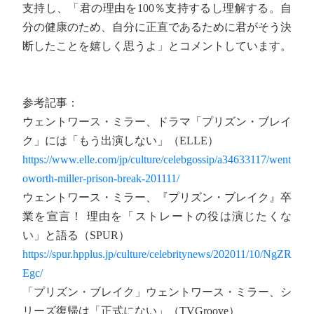
支持し、「君の理由を100％支持するし理解する。自
分の健康のため、自分に正直であるために君がそう決
断したことを嬉しく思うよ」とコメントしています。
参考記事：
ウェントワース・ミラー、ドラマ「プリズン・ブレイ
ク」には「もう出演しない」（ELLE）
https://www.elle.com/jp/culture/celebgossip/a34633117/went
oworth-miller-prison-break-201111/
ウェントワース・ミラー、『プリズン・ブレイク』卒
業を宣言！ 理由を「ストレートの役は演じたくな
い」と語る（SPUR）
https://spur.hpplus.jp/culture/celebritynews/202011/10/NgZR
Egc/
「プリズン・ブレイク」ウェントワース・ミラー、シ
リーズ復帰は「正式にない」（TVGroove）