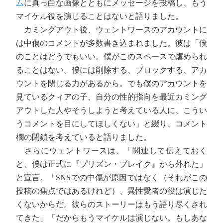
ム
に真っ白な画像とともにメッセージを投稿し、もう
マイケル役を演じることはないと語りました。
カミングアウト後、ウェントワースのアカウントに
は中傷のコメントが多数書き込まれました。彼は「僕
のことはどうでもいい。僕がこのスペースで虐められ
ることはない。僕には削除する、ブロックする、アカ
ウントを閉じる力があるから。でも僕のアカウントを
見ているクィアの子、自分の性的指向を最近カミング
アウトした人やそうしようと考えている人に、こうい
うコメントを目にしてほしくない」と綴り、コメント
欄の閉鎖を考えていると語りました。
さらにウェントワースは、「関連して伝えておく
と、僕は正式に『プリズン・ブレイク』から外れた」
と宣言。「SNSでの中傷が原因ではなく（それがこの
投稿の焦点ではあるけれど）、異性愛者の役は演じた
くないからだ。彼らのストーリーはもう語り尽くされ
てきた」「だからもうマイケルは演じない。もしあな