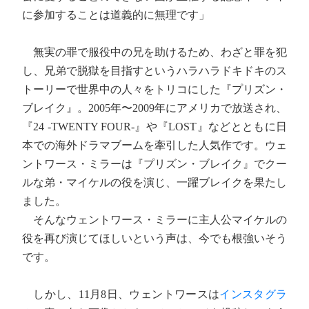
に参加することは道義的に無理です」
無実の罪で服役中の兄を助けるため、わざと罪を犯
し、兄弟で脱獄を目指すというハラハラドキドキのス
トーリーで世界中の人々をトリコにした『プリズン・
ブレイク』。2005年〜2009年にアメリカで放送され、
『24 -TWENTY FOUR-』や『LOST』などとともに日
本での海外ドラマブームを牽引した人気作です。ウェ
ントワース・ミラーは『プリズン・ブレイク』でクー
ルな弟・マイケルの役を演じ、一躍ブレイクを果たし
ました。
そんなウェントワース・ミラーに主人公マイケルの
役を再び演じてほしいという声は、今でも根強いそう
です。
しかし、11月8日、ウェントワースは
インスタグラ