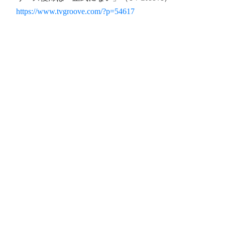
https://www.tvgroove.com/?p=54617