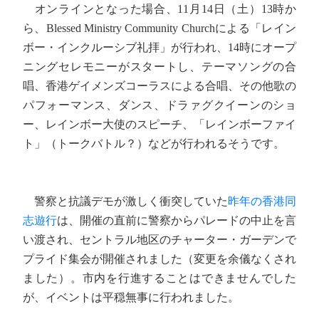
オンラインとなった場合、11月14日（土）13時か
ら、Blessed Ministry Community Churchによる「レイン
ボー・インクルーシブ礼拝」が行われ、14時にオープ
ニングセレモニーがスタートし、テーマソングの合
唱、香港ゲイメンズコーラスによる合唱、その他歌の
パフォーマンス、ダンス、ドラァグクイーンのショ
ー、レインボー大使のスピーチ、「レインボーファイ
ト」（トークバトル？）などが行われるそうです。
警察と抗議デモが激しく衝突していた
昨年の香港同
志遊行
は、開催の直前に警察からパレードの中止を言
い渡され、セントラル地区のチャーター・ガーデンで
プライド集会が開催されました（変更を余儀なくされ
ました）。市内を行進することはできませんでした
が、イベントは平穏無事に行われました。