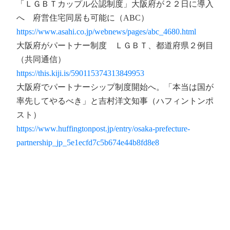
「ＬＧＢＴカップル公認制度」大阪府が２２日に導入
へ 府営住宅同居も可能に（ABC）
https://www.asahi.co.jp/webnews/pages/abc_4680.html
大阪府がパートナー制度 ＬＧＢＴ、都道府県２例目
（共同通信）
https://this.kiji.is/590115374313849953
大阪府でパートナーシップ制度開始へ。「本当は国が
率先してやるべき」と吉村洋文知事（ハフィントンポ
スト）
https://www.huffingtonpost.jp/entry/osaka-prefecture-
partnership_jp_5e1ecfd7c5b674e44b8fd8e8