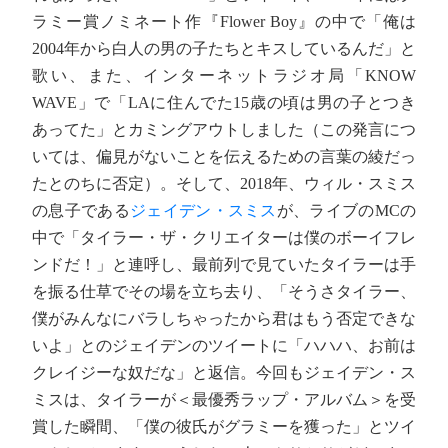
ラミー賞ノミネート作『Flower Boy』の中で「俺は
2004年から白人の男の子たちとキスしているんだ」と
歌い、また、インターネットラジオ局「KNOW
WAVE」で「LAに住んでた15歳の頃は男の子とつき
あってた」とカミングアウトしました（この発言につ
いては、偏見がないことを伝えるための言葉の綾だっ
たとのちに否定）。そして、2018年、ウィル・スミス
の息子である
ジェイデン・スミス
が、ライブのMCの
中で「タイラー・ザ・クリエイターは僕のボーイフレ
ンドだ！」と連呼し、最前列で見ていたタイラーは手
を振る仕草でその場を立ち去り、「そうさタイラー、
僕がみんなにバラしちゃったから君はもう否定できな
いよ」とのジェイデンのツイートに「ハハハ、お前は
クレイジーな奴だな」と返信。今回もジェイデン・ス
ミスは、タイラーが＜最優秀ラップ・アルバム＞を受
賞した瞬間、「僕の彼氏がグラミーを獲った」とツイ