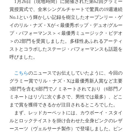
1月26日（現地時間）に開催された第62回グラミー
賞授賞式で、全米シングルチャートで驚異の19週連続
No.1という輝かしい記録を樹立したオープンリー・ゲ
イのリル・ナズ・Xが＜最優秀ポップ・デュオ/グルー
プ・パフォーマンス＞＜最優秀ミュージック・ビデオ
＞の2部門を受賞しました。多様性あふれるアーティ
ストとコラボしたステージ・パフォーマンスも話題を
呼びました。
こちら
のニュースでお伝えしていたように、今回の
グラミー賞でリル・ナズ・Xは最優秀新人賞など主要
3部門を含む6部門でノミネートされており（6部門ノ
ミネートはリゾに次ぐ多さで、男性では最多）、どこ
まで賞を獲得できるかが注目されるところでした。
まず、レッドカーペットには、カウボーイ・スタイ
ルとロックテイストを掛け合わせた全身ピンクのレザ
ースーツ（ヴェルサーチ製作）で登場しました。ピン