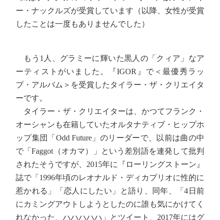
ー・ナックルズが受賞しています（以降、女性が受賞
したことは一度もありませんでした）
もう1人、グラミーに輝いた黒人の「クィア」なア
ーティストがいました。『IGOR』で＜最優秀ラッ
プ・アルバム＞を受賞したタイラー・ザ・クリエイタ
ーです。
タイラー・ザ・クリエイターは、かつてフランク・
オーシャンも在籍していたオルタナティブ・ヒップホ
ップ集団「Odd Future」のリーダーで、以前は曲の中
で「Faggot（オカマ）」という差別語を連発して批判
されたそうですが、2015年に『ローリングストーン』
誌で「1996年頃のレオナルド・ディカプリオに性的に
惹かれる」「恋人にしたい」と語り、同年、「4日前
にカミングアウトしようとしたのに誰も気にかけてく
れなかった、ハハハハハ」とツイート、2017年にはグ