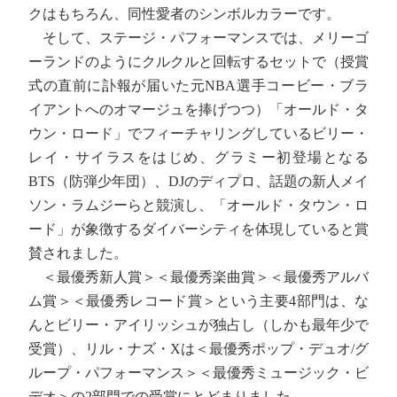
クはもちろん、同性愛者のシンボルカラーです。
そして、ステージ・パフォーマンスでは、メリーゴ
ーランドのようにクルクルと回転するセットで（授賞
式の直前に訃報が届いた元NBA選手コービー・ブラ
イアントへのオマージュを捧げつつ）「オールド・タ
ウン・ロード」でフィーチャリングしているビリー・
レイ・サイラスをはじめ、グラミー初登場となる
BTS（防弾少年団）、DJのディプロ、話題の新人メイ
ソン・ラムジーらと競演し、「オールド・タウン・ロ
ード」が象徴するダイバーシティを体現していると賞
賛されました。
＜最優秀新人賞＞＜最優秀楽曲賞＞＜最優秀アルバ
ム賞＞＜最優秀レコード賞＞という主要4部門は、な
んとビリー・アイリッシュが独占し（しかも最年少で
受賞）、リル・ナズ・Xは＜最優秀ポップ・デュオ/グ
ループ・パフォーマンス＞＜最優秀ミュージック・ビ
デオ＞の2部門での受賞にとどまりました。