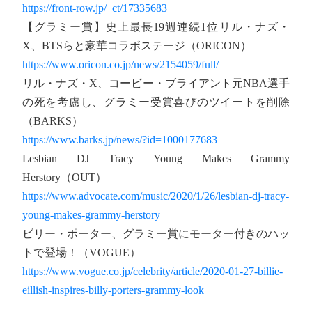
https://front-row.jp/_ct/17335683
【グラミー賞】史上最長19週連続1位リル・ナズ・
X、BTSらと豪華コラボステージ（ORICON）
https://www.oricon.co.jp/news/2154059/full/
リル・ナズ・X、コービー・ブライアント元NBA選手
の死を考慮し、グラミー受賞喜びのツイートを削除
（BARKS）
https://www.barks.jp/news/?id=1000177683
Lesbian DJ Tracy Young Makes Grammy
Herstory（OUT）
https://www.advocate.com/music/2020/1/26/lesbian-dj-tracy-
young-makes-grammy-herstory
ビリー・ポーター、グラミー賞にモーター付きのハッ
トで登場！（VOGUE）
https://www.vogue.co.jp/celebrity/article/2020-01-27-billie-
eillish-inspires-billy-porters-grammy-look