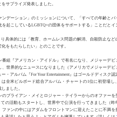
とをサプライズ発表しました。
ンデーション」のミッションについて、「すべての年齢とバ
を起こしているLGBTQ+の団体をサポートする」ことだとイ
よると、より具体的には「教育、ホームレス問題の解消、自殺防止な
、変化をもたらしたい」とのことです。
番組『アメリカン・アイドル』で有名になり、メジャーデビ
トし、世界的なニュースになりました（アメリカでメジャーデビ
バム『For Your Entertainment』はゴールドディスク
sing』は全米ビルボード総合アルバム・チャートの1位に初登場
成しました。
のブライアン・メイとロジャー・テイラーからのオファーを受け
しての活動もスタートし、世界中で公演を行ってきました（昨
。ファンの中にはアダムをフロントマンに迎えたことに不満を
ィも承認したと思うよ」とアダムを擁護しています（詳しくは