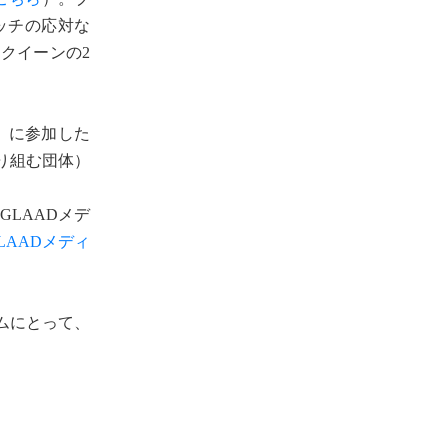
ッチの応対な
クイーンの2
r」に参加した
り組む団体）
年にはGLAADメデ
GLAADメディ
ムにとって、