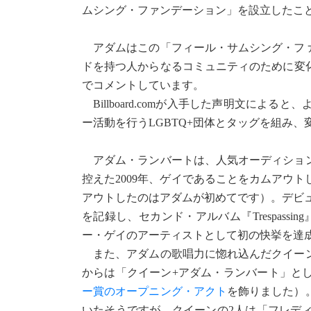
ムシング・ファンデーション」を設立したこ
アダムはこの「フィール・サムシング・ファ
ドを持つ人からなるコミュニティのために変化
でコメントしています。
Billboard.comが入手した声明文に
ー活動を行うLGBTQ+団体とタッグを組み
アダム・ランバートは、人気オーディション
控えた2009年、ゲイであることをカムアウ
アウトしたのはアダムが初めてです）。デビュー・アル
を記録し、セカンド・アルバム『Trespas
ー・ゲイのアーティストとして初の快挙を達
また、アダムの歌唱力に惚れ込んだクイーン
からは「クイーン+アダム・ランバート」と
ー賞のオープニング・アクト
を飾りました）
いたそうですが、クイーンの2人は「フレデ