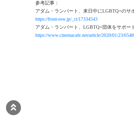
参考記事：
アダム・ランバート、来日中にLGBTQ+の
https://front-row.jp/_ct/17334543
アダム・ランバート、LGBTQ+団体をサポートする基
https://www.cinemacafe.net/article/2020/01/23/6548