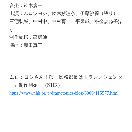
音楽：鈴木慶一
出演：ムロツヨシ、鈴木紗理奈、伊藤沙莉（語り）、
三宅弘城、中村中、中村育二、平泉成、松金よね子ほ
か
制作統括：髙橋練
演出：新田真三
ムロツヨシさん主演『総務部長はトランスジェンダ
ー』制作開始！（NHK）
https://www.nhk.or.jp/dramatopics-blog/6000/415577.html