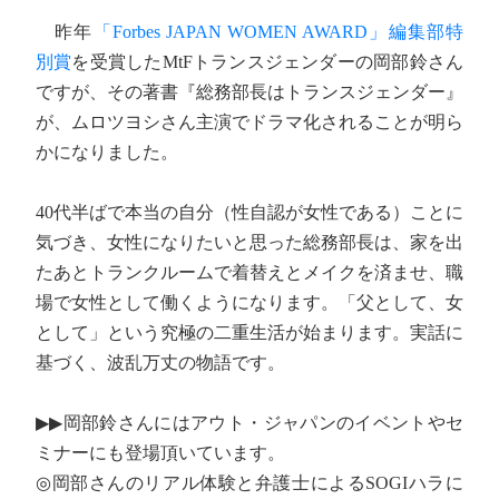
昨年
「Forbes JAPAN WOMEN AWARD」編集部特
別賞
を受賞したMtFトランスジェンダーの岡部鈴さん
ですが、その著書『総務部長はトランスジェンダー』
が、ムロツヨシさん主演でドラマ化されることが明ら
かになりました。
40代半ばで本当の自分（性自認が女性である）ことに
気づき、女性になりたいと思った総務部長は、家を出
たあとトランクルームで着替えとメイクを済ませ、職
場で女性として働くようになります。「父として、女
として」という究極の二重生活が始まります。実話に
基づく、波乱万丈の物語です。
▶▶岡部鈴さんにはアウト・ジャパンのイベントやセ
ミナーにも登場頂いています。
◎岡部さんのリアル体験と弁護士によるSOGIハラに