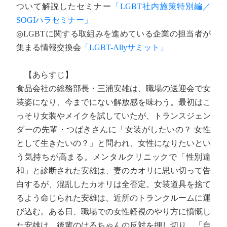
ついて解説したセミナー
「LGBT社内施策特別編／
SOGIハラセミナー」
◎LGBTに関する取組みを進めている企業の担当者が
集まる情報交換会
「LGBT-Allyサミット」
【あらすじ】
食品会社の総務部長・三浦安雄は、職場の送迎会で女
装姿になり、今までにない解放感を味わう。最初はこ
っそり女装やメイクを試していたが、トランスジェン
ダーの先輩・つばきさんに「女装がしたいの？ 女性
として生きたいの？」と問われ、女性になりたいとい
う気持ちが高まる。メンタルクリニックで「性別違
和」と診断された安雄は、妻のカオリに思い切って告
白するが、混乱したカオリは全否定。女装道具を捨て
るよう命じられた安雄は、近所のトランクルームに運
び込む。ある日、職場での女性軽視のやり方に憤慨し
た安雄は、後輩のはるちゃんの反対を押し切り、「自