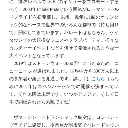
に、世界レベルでLGBTのイシューをプロモートする
べく、2000年にInterPrideという団体がローマでワール
ドプライドを初開催し、以後、数年に1回のオリンピ
ック的なペースで世界中のいろんな都市で（持ち回り
で）開催してきています。パレードはもちろん、ゲイ
タウンでの大規模なフェスやクラブパーティ、様々な
カルチャーイベントなども併せて開催されるような一
大イベントとなっています。
2019年はストーンウォール50周年に当たるため、ニ
ューヨークが選ばれました。世界中から300万人以上
の参加者が集まる見通しです。詳しくは
こちら
（ちな
みに2021年はコペンハーゲンでの開催が決まってい
て、それ以降は未定です。いつかアジアで、そして日
本で開催されたら素敵ですね）
ヴァージン・アトランティック航空は、ロンドン・
プライドに協賛し、従業員が制服姿でパレードを歩い