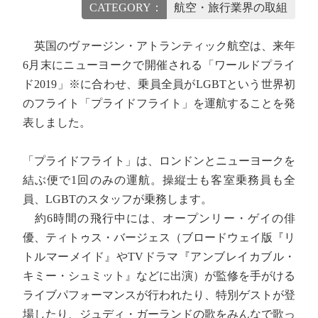
CATEGORY：
航空・旅行業界の取組
英国のヴァージン・アトランティック航空は、来年
6月末にニューヨークで開催される「ワールドプライ
ド2019」※に合わせ、乗員全員がLGBTという世界初
のフライト「プライドフライト」を運航することを発
表しました。
「プライドフライト」は、ロンドンとニューヨークを
結ぶ便で1回のみの運航。操縦士も客室乗務員も全
員、LGBTのスタッフが乗務します。
約6時間の飛行中には、オープンリー・ゲイの俳
優、ティトゥス・バージェス（ブロードウェイ版『リ
トルマーメイド』やTVドラマ『アンブレイカブル・
キミー・シュミット』などに出演）が監修を手がける
ライブパフォーマンスが行われたり、特別ゲストが登
場したり、ジュディ・ガーランドの歌をみんなで歌っ