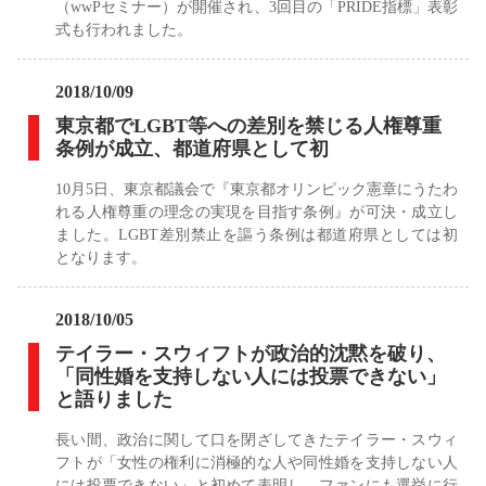
（wwPセミナー）が開催され、3回目の「PRIDE指標」表彰
式も行われました。
2018/10/09
東京都でLGBT等への差別を禁じる人権尊重
条例が成立、都道府県として初
10月5日、東京都議会で『東京都オリンピック憲章にうたわ
れる人権尊重の理念の実現を目指す条例』が可決・成立し
ました。LGBT差別禁止を謳う条例は都道府県としては初
となります。
2018/10/05
テイラー・スウィフトが政治的沈黙を破り、
「同性婚を支持しない人には投票できない」
と語りました
長い間、政治に関して口を閉ざしてきたテイラー・スウィ
フトが「女性の権利に消極的な人や同性婚を支持しない人
には投票できない」と初めて表明し、ファンにも選挙に行