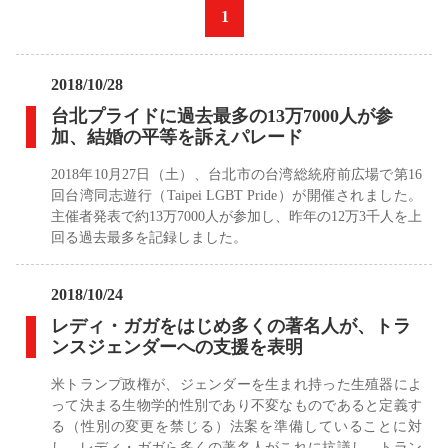
«
1
»
2018/10/28
台北プライドに過去最多の13万7000人が参
加、結婚の平等を訴えパレード
2018年10月27日（土）、台北市の台湾総統府前広場で第16
回台湾同志遊行（Taipei LGBT Pride）が開催されました。
主催者発表で約13万7000人が参加し、昨年の12万3千人を上
回る過去最多を記録しました。
2018/10/24
レディ・ガガをはじめ多くの著名人が、トラ
ンスジェンダーへの支援を表明
米トランプ政権が、ジェンダーを生まれ持った生殖器によ
って決まる生物学的性別であり不変なものであると定義す
る（性別の変更を禁じる）法案を準備していることに対
し、レディ・ガガら多くの著名人がこれに抗議し、トラン