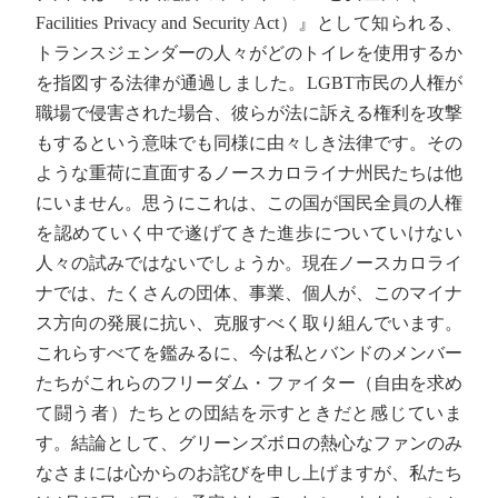
Facilities Privacy and Security Act）』として知られる、
トランスジェンダーの人々がどのトイレを使用するか
を指図する法律が通過しました。LGBT市民の人権が
職場で侵害された場合、彼らが法に訴える権利を攻撃
もするという意味でも同様に由々しき法律です。その
ような重荷に直面するノースカロライナ州民たちは他
にいません。思うにこれは、この国が国民全員の人権
を認めていく中で遂げてきた進歩についていけない
人々の試みではないでしょうか。現在ノースカロライ
ナでは、たくさんの団体、事業、個人が、このマイナ
ス方向の発展に抗い、克服すべく取り組んでいます。
これらすべてを鑑みるに、今は私とバンドのメンバー
たちがこれらのフリーダム・ファイター（自由を求め
て闘う者）たちとの団結を示すときだと感じていま
す。結論として、グリーンズボロの熱心なファンのみ
なさまには心からのお詫びを申し上げますが、私たち