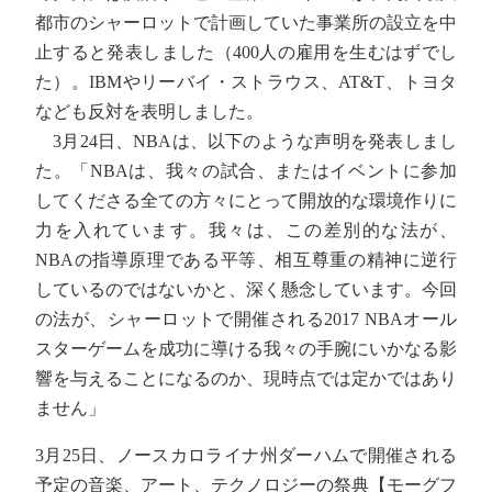
都市のシャーロットで計画していた事業所の設立を中
止すると発表しました（400人の雇用を生むはずでし
た）。IBMやリーバイ・ストラウス、AT&T、トヨタ
なども反対を表明しました。
3月24日、NBAは、以下のような声明を発表しまし
た。「NBAは、我々の試合、またはイベントに参加
してくださる全ての方々にとって開放的な環境作りに
力を入れています。我々は、この差別的な法が、
NBAの指導原理である平等、相互尊重の精神に逆行
しているのではないかと、深く懸念しています。今回
の法が、シャーロットで開催される2017 NBAオール
スターゲームを成功に導ける我々の手腕にいかなる影
響を与えることになるのか、現時点では定かではあり
ません」
3月25日、ノースカロライナ州ダーハムで開催される
予定の音楽、アート、テクノロジーの祭典【モーグフ