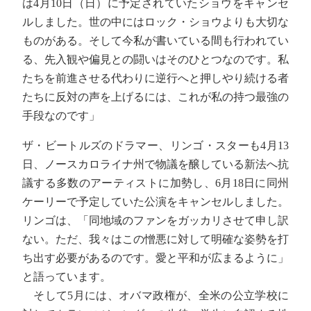
は4月10日（日）に予定されていたショウをキャンセ
ルしました。世の中にはロック・ショウよりも大切な
ものがある。そして今私が書いている間も行われてい
る、先入観や偏見との闘いはそのひとつなのです。私
たちを前進させる代わりに逆行へと押しやり続ける者
たちに反対の声を上げるには、これが私の持つ最強の
手段なのです」
ザ・ビートルズのドラマー、リンゴ・スターも4月13
日、ノースカロライナ州で物議を醸している新法へ抗
議する多数のアーティストに加勢し、6月18日に同州
ケーリーで予定していた公演をキャンセルしました。
リンゴは、「同地域のファンをガッカリさせて申し訳
ない。ただ、我々はこの憎悪に対して明確な姿勢を打
ち出す必要があるのです。愛と平和が広まるように」
と語っています。
そして5月には、オバマ政権が、全米の公立学校に