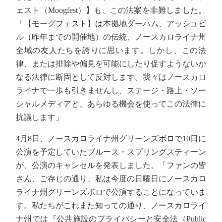
ェスト（Moogfest）】も、この法案を非難しました。
「【モーグフェスト】は本拠地ダーハム、アッシュビ
ル（昨年までの開催地）の伝統、ノースカロライナ州
全域の友人たちを誇りに思います。しかし、この法
律、または排除や偏見を可能にしたり促すようないか
なる法律に断固として反対します。我々はノースカロ
ライナで一歩も引きませんし、ステージ・路上・ソー
シャルメディアと、あらゆる機会を使ってこの法律に
抗議します」
4月8日、ノースカロライナ州グリーンズボロで10日に
公演を予定していたブルース・スプリングスティーン
が、公演のキャンセルを発表しました。「ファンの皆
さん、ご存じの通り、私は今度の日曜日にノースカロ
ライナ州グリーンズボロで公演することになっていま
す。私たちがこれまた知っての通り、ノースカロライ
ナ州では『公共施設のプライバシーと安全法（Public