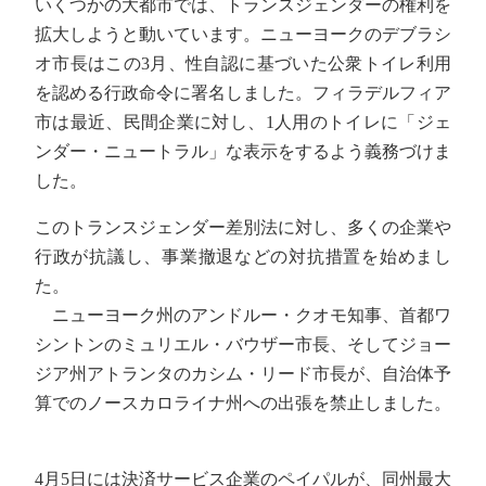
いくつかの大都市では、トランスジェンダーの権利を
拡大しようと動いています。ニューヨークのデブラシ
オ市長はこの3月、性自認に基づいた公衆トイレ利用
を認める行政命令に署名しました。フィラデルフィア
市は最近、民間企業に対し、1人用のトイレに「ジェ
ンダー・ニュートラル」な表示をするよう義務づけま
した。
このトランスジェンダー差別法に対し、多くの企業や
行政が抗議し、事業撤退などの対抗措置を始めまし
た。
ニューヨーク州のアンドルー・クオモ知事、首都ワ
シントンのミュリエル・バウザー市長、そしてジョー
ジア州アトランタのカシム・リード市長が、自治体予
算でのノースカロライナ州への出張を禁止しました。
4月5日には決済サービス企業のペイパルが、同州最大