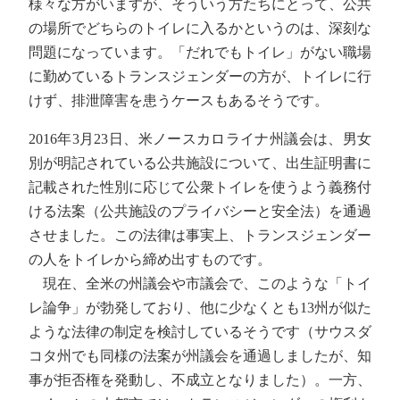
様々な方がいますが、そういう方たちにとって、公共
の場所でどちらのトイレに入るかというのは、深刻な
問題になっています。「だれでもトイレ」がない職場
に勤めているトランスジェンダーの方が、トイレに行
けず、排泄障害を患うケースもあるそうです。
2016年3月23日、米ノースカロライナ州議会は、男女
別が明記されている公共施設について、出生証明書に
記載された性別に応じて公衆トイレを使うよう義務付
ける法案（公共施設のプライバシーと安全法）を通過
させました。この法律は事実上、トランスジェンダー
の人をトイレから締め出すものです。
現在、全米の州議会や市議会で、このような「トイ
レ論争」が勃発しており、他に少なくとも13州が似た
ような法律の制定を検討しているそうです（サウスダ
コタ州でも同様の法案が州議会を通過しましたが、知
事が拒否権を発動し、不成立となりました）。一方、