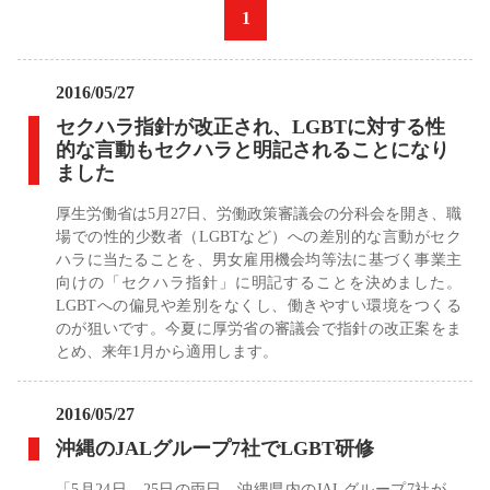
«
1
»
2016/05/27
セクハラ指針が改正され、LGBTに対する性
的な言動もセクハラと明記されることになり
ました
厚生労働省は5月27日、労働政策審議会の分科会を開き、職
場での性的少数者（LGBTなど）への差別的な言動がセク
ハラに当たることを、男女雇用機会均等法に基づく事業主
向けの「セクハラ指針」に明記することを決めました。
LGBTへの偏見や差別をなくし、働きやすい環境をつくる
のが狙いです。今夏に厚労省の審議会で指針の改正案をま
とめ、来年1月から適用します。
2016/05/27
沖縄のJALグループ7社でLGBT研修
「5月24日、25日の両日、沖縄県内のJALグループ7社が、