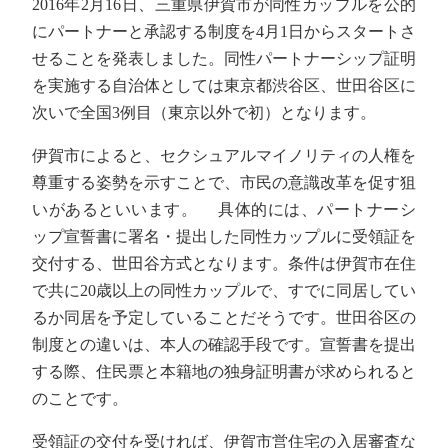
2016年2月16日、三重県伊賀市が同性カップルを公的
にパートナーと承認する制度を4月1日からスタートさ
せることを発表しました。同性パートナーシップ証明
を実施する自治体としては東京都渋谷区、世田谷区に
次いで全国3例目（東京以外で初）となります。
伊賀市によると、セクシュアルマイノリティの人権を
尊重する姿勢を示すことで、市民の意識改革を促す狙
いがあるといいます。 具体的には、パートナーシ
ップ宣誓書に署名・提出した同性カップルに受領証を
交付する、世田谷方式となります。条件は伊賀市在住
で共に20歳以上の同性カップルで、すでに同居してい
るか同居を予定していることだそうです。世田谷区の
制度との違いは、本人の確認手段です。宣誓書を提出
する際、住民票と本籍地の独身証明書が求められると
のことです。
受領証の交付を受ければ、伊賀市営住宅の入居審査な