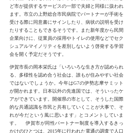
ど市が提供するサービスの一部で夫婦と同様に扱われ
ます。市立の上野総合市民病院でパートナーが手術を
受ける際に同意書にサインしたり、病状の説明を受け
たりすることもできるそうです。また新年度から民間
企業向けに、従業員の採用やトイレの使用などでセク
シュアルマイノリティを差別しないよう啓発する学習
会を開く予定だそうです。
伊賀市長の岡本栄氏は「いろいろな生き方が認められ
る、多様性を認め合う社会は、誰もが住みやすい社会
ではないでしょうか。今年はG7の伊勢志摩サミット
が開かれます。日本以外の先進国では、そういったケ
アができています。開催県の市として、そうした国際
的な共通認識を市民と共有していくことが大事で、そ
れが今だという風に思います」とコメントしていま
す。 伊賀市が同性パートナー制度を導入するきっ
かけのひとつは、2015年に行われた電通の調査で人口