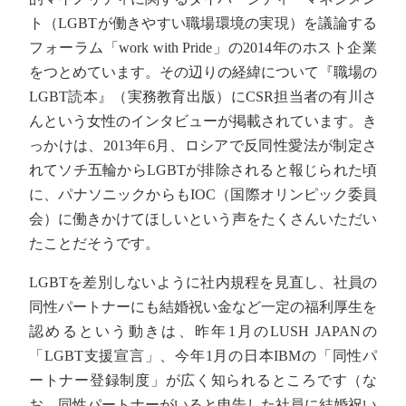
ト（LGBTが働きやすい職場環境の実現）を議論する
フォーラム「work with Pride」の2014年のホスト企業
をつとめています。その辺りの経緯について『職場の
LGBT読本』（実務教育出版）にCSR担当者の有川さ
んという女性のインタビューが掲載されています。き
っかけは、2013年6月、ロシアで反同性愛法が制定さ
れてソチ五輪からLGBTが排除されると報じられた頃
に、パナソニックからもIOC（国際オリンピック委員
会）に働きかけてほしいという声をたくさんいただい
たことだそうです。
LGBTを差別しないように社内規程を見直し、社員の
同性パートナーにも結婚祝い金など一定の福利厚生を
認めるという動きは、昨年1月のLUSH JAPANの
「LGBT支援宣言」、今年1月の日本IBMの「同性パ
ートナー登録制度」が広く知られるところです（な
お、同性パートナーがいると申告した社員に結婚祝い