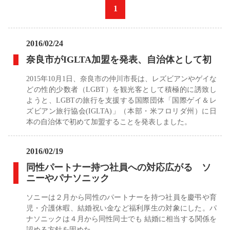
«
1
»
2016/02/24
奈良市がIGLTA加盟を発表、自治体として初
2015年10月1日、奈良市の仲川市長は、レズビアンやゲイな
どの性的少数者（LGBT）を観光客として積極的に誘致し
ようと、LGBTの旅行を支援する国際団体「国際ゲイ＆レ
ズビアン旅行協会(IGLTA)」（本部・米フロリダ州）に日
本の自治体で初めて加盟することを発表しました。
2016/02/19
同性パートナー持つ社員への対応広がる ソ
ニーやパナソニック
ソニーは２月から同性のパートナーを持つ社員を慶弔や育
児・介護休暇、結婚祝い金など福利厚生の対象にした。パ
ナソニックは４月から同性同士でも 結婚に相当する関係を
認める方針を固めた。