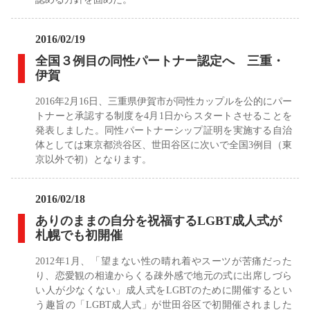
2016/02/19
全国３例目の同性パートナー認定へ 三重・
伊賀
2016年2月16日、三重県伊賀市が同性カップルを公的にパー
トナーと承認する制度を4月1日からスタートさせることを
発表しました。同性パートナーシップ証明を実施する自治
体としては東京都渋谷区、世田谷区に次いで全国3例目（東
京以外で初）となります。
2016/02/18
ありのままの自分を祝福するLGBT成人式が
札幌でも初開催
2012年1月、「望まない性の晴れ着やスーツが苦痛だった
り、恋愛観の相違からくる疎外感で地元の式に出席しづら
い人が少なくない」成人式をLGBTのために開催するとい
う趣旨の「LGBT成人式」が世田谷区で初開催されました