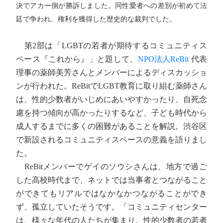
決でアカー側が勝訴しました。同性愛者への差別が初めて法
廷で争われ、権利を獲得した歴史的な裁判でした。
第2部は「LGBTの若者が期待するコミュニティス
ペース『これから』」と題して、
NPO法人ReBit
代表
理事の薬師美芳さんとメンバーによるディスカッショ
ンが行われた。ReBitでLGBT教育に取り組む薬師さん
は、性的少数者がいじめにあいやすかったり、自死念
慮を持つ傾向が高かったりするなど、子ども時代から
成人するまでに多くの困難があることを解説。渋谷区
で新設されるコミュニティスペースの意義を語りまし
た。
ReBitメンバーでゲイのソウシさんは、地方で過ご
した高校時代まで、ネットでは当事者とつながること
ができてもリアルではなかなかつながることができ
ず、孤立していたそうです。「コミュニティセンター
は、様々な年代の人たちが集まり、性的少数者の若者