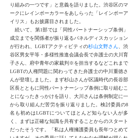
り組みの一つです」と意義を語りました。渋谷区のマ
ークにレインボーカラーをあしらった「レインボーア
イリス」もお披露目されました。
続いて、第1部では「同性パートナーシップ条例」
成立までを関係者が振り返るパネルディスカッション
が行われ、LGBTアクティビティの
杉山文野さん
、渋
谷区男女平等・多様性推進会議会長で弁護士の大川育
子さん、府中青年の家裁判※を担当するなどこれまで
LGBTの人権問題に関わってきた弁護士の中川重徳さ
んが登壇しました。まず杉山さんが区議時代の長谷部
区長とともに同性パートナーシップ条例に取り組むこ
とになったきっかけを語り、大川さんは条例制定に一
から取り組んだ苦労を振り返りました。検討委員の8
名も初めはLGBTについてほとんど知らない人が多
く、まずは正確な知識を共有することからのスタート
だったそうです。「私は人権擁護委員も長年つとめて
いますが、その委員に話してもなかなか理解が得られ