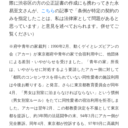
際に渋谷区の方の公正証書の作成にも携わってきた永
易至文さんが、
こちら
の記事で「条例が特定の契約の
みを指定したことは、私は法律家として問題があると
思っています」と意見を述べておられます。併せてご
覧ください）
※府中青年の家裁判：1990年2月、動くゲイとレズビアンの
会（アカー）が東京都府中青年の家で合宿利用中に、他団体
による差別・いやがらせを受けました。「青年の家」所長
は、いやがらせに対処するよう要請したアカー側に対して
「都民のコンセンサスを得られていない同性愛者の施設利用
は今後お断りする」と発言。さらに東京都教育委員会が同年
4月、「男女は別室に泊まらなければならない」という慣例
（男女別室ルール）をたてに同性愛者の宿泊利用を拒否しま
した。アカーは翌年2月、この都教委決定を不服として東京
都を提訴し、約3年間の法廷闘争の末、94年3月にアカー側が
完全勝訴。同年4月、東京都が控訴するも、97年9月に高裁判