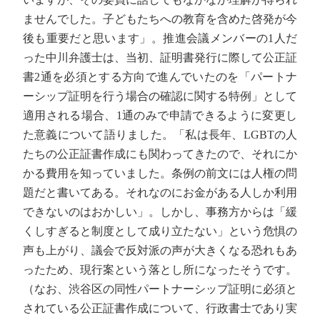
ませんでした。子どもたちへの教育を含めた啓発が今
後も重要だと思います」。推進会議メンバーの1人だ
った中川弁護士は、当初、証明書発行に際して公正証
書2通を必須とする方向で進んでいたのを「パートナ
ーシップ証明を行う場合の確認に関する特例」として
適用される場合、1通のみで申請できるように変更し
た意義について語りました。「私は長年、LGBTの人
たちの公正証書作成にも関わってきたので、それにか
かる費用を知っていました。条例の前文には人権の問
題だと書いてある。それなのにお金がある人しか利用
できないのはおかしい」。しかし、事務方からは「緩
くしすぎると制度として成り立たない」という危惧の
声も上がり、議会で反対派の声が大きくなる恐れもあ
ったため、現行案という落とし所になったそうです。
（なお、渋谷区の同性パートナーシップ証明に必須と
されている公正証書作成について、行政書士であり実