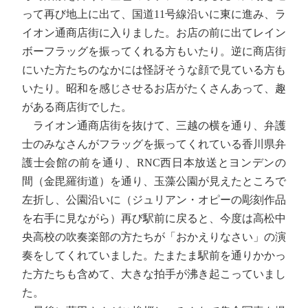
って再び地上に出て、国道11号線沿いに東に進み、ラ
イオン通商店街に入りました。お店の前に出てレイン
ボーフラッグを振ってくれる方もいたり。逆に商店街
にいた方たちのなかには怪訝そうな顔で見ている方も
いたり。昭和を感じさせるお店がたくさんあって、趣
がある商店街でした。
ライオン通商店街を抜けて、三越の横を通り、弁護
士のみなさんがフラッグを振ってくれている香川県弁
護士会館の前を通り、RNC西日本放送とヨンデンの
間（金毘羅街道）を通り、玉藻公園が見えたところで
左折し、公園沿いに（ジュリアン・オピーの彫刻作品
を右手に見ながら）再び駅前に戻ると、今度は高松中
央高校の吹奏楽部の方たちが「おかえりなさい」の演
奏をしてくれていました。たまたま駅前を通りかかっ
た方たちも含めて、大きな拍手が沸き起こっていまし
た。