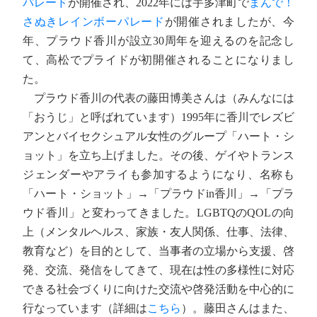
パレード
が開催され、2022年には宇多津町で
まんで！
さぬきレインボーパレード
が開催されましたが、今
年、プラウド香川が設立30周年を迎えるのを記念し
て、高松でプライドが初開催されることになりまし
た。
プラウド香川の代表の藤田博美さんは（みんなには
「おうじ」と呼ばれています）1995年に香川でレズビ
アンとバイセクシュアル女性のグループ「ハート・シ
ョット」を立ち上げました。その後、ゲイやトランス
ジェンダーやアライも参加するようになり、名称も
「ハート・ショット」→「プラウドin香川」→「プラ
ウド香川」と変わってきました。LGBTQのQOLの向
上（メンタルヘルス、家族・友人関係、仕事、法律、
教育など）を目的として、当事者の立場から支援、啓
発、交流、発信をしてきて、現在は性の多様性に対応
できる社会づくりに向けた交流や啓発活動を中心的に
行なっています（詳細は
こちら
）。藤田さんはまた、