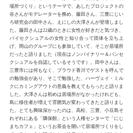
場所づくり」というテーマで、あしたプロジェクトの
谷さんがモデレーターを務め、藤田さん、三豊にじい
ろ研究会の田中さん、えにしの大澤さんが登壇しまし
た。藤田さんは22歳のときに女性が好きだと気づき、
バイセクシュアルの女性と知り合って団体を立ち上
げ、岡山のグループにも参加していて、そこが居場所
だったと語りました（現在はノンバイナリー＆パンセ
クシュアルを自認しているそうです）。田中さんは、
三豊市には何もなく、プラウド香川でゲストを呼んで
の勉強会があり、そこで勉強した、ハーヴェイ・ミル
クにカミングアウトの意義を教えてもらったと語りま
した。大澤さんは初めは居場所がなかったけれども、
島に移住者が増えて雰囲気が変わってきたと語りまし
た。とても興味深かったのは、高松、三豊、小豆島そ
れぞれにある「隣保館」という人権センターで「にじ
まちカフェ」というお茶会を開いて居場所づくりをし