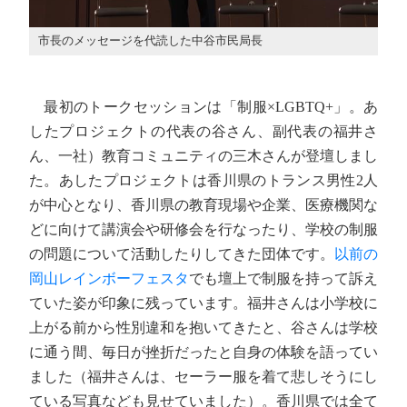
市長のメッセージを代読した中谷市民局長
最初のトークセッションは「制服×LGBTQ+」。あ
したプロジェクトの代表の谷さん、副代表の福井さ
ん、一社）教育コミュニティの三木さんが登壇しまし
た。あしたプロジェクトは香川県のトランス男性2人
が中心となり、香川県の教育現場や企業、医療機関な
どに向けて講演会や研修会を行なったり、学校の制服
の問題について活動したりしてきた団体です。
以前の
岡山レインボーフェスタ
でも壇上で制服を持って訴え
ていた姿が印象に残っています。福井さんは小学校に
上がる前から性別違和を抱いてきたと、谷さんは学校
に通う間、毎日が挫折だったと自身の体験を語ってい
ました（福井さんは、セーラー服を着て悲しそうにし
ている写真なども見せていました）。香川県では全て