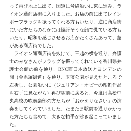
って再び地上に出て、国道11号線沿いに東に進み、ラ
イオン通商店街に入りました。お店の前に出てレイン
ボーフラッグを振ってくれる方もいたり。逆に商店街
にいた方たちのなかには怪訝そうな顔で見ている方も
いたり。昭和を感じさせるお店がたくさんあって、趣
がある商店街でした。
ライオン通商店街を抜けて、三越の横を通り、弁護
士のみなさんがフラッグを振ってくれている香川県弁
護士会館の前を通り、RNC西日本放送とヨンデンの
間（金毘羅街道）を通り、玉藻公園が見えたところで
左折し、公園沿いに（ジュリアン・オピーの彫刻作品
を右手に見ながら）再び駅前に戻ると、今度は高松中
央高校の吹奏楽部の方たちが「おかえりなさい」の演
奏をしてくれていました。たまたま駅前を通りかかっ
た方たちも含めて、大きな拍手が沸き起こっていまし
た。