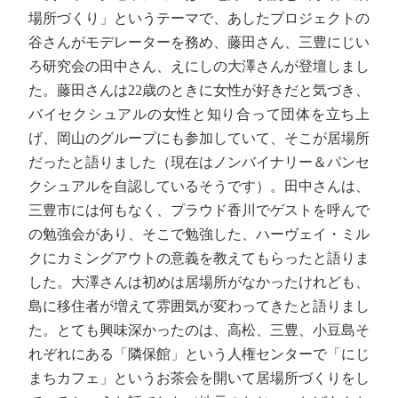
場所づくり」というテーマで、あしたプロジェクトの
谷さんがモデレーターを務め、藤田さん、三豊にじい
ろ研究会の田中さん、えにしの大澤さんが登壇しまし
た。藤田さんは22歳のときに女性が好きだと気づき、
バイセクシュアルの女性と知り合って団体を立ち上
げ、岡山のグループにも参加していて、そこが居場所
だったと語りました（現在はノンバイナリー＆パンセ
クシュアルを自認しているそうです）。田中さんは、
三豊市には何もなく、プラウド香川でゲストを呼んで
の勉強会があり、そこで勉強した、ハーヴェイ・ミル
クにカミングアウトの意義を教えてもらったと語りま
した。大澤さんは初めは居場所がなかったけれども、
島に移住者が増えて雰囲気が変わってきたと語りまし
た。とても興味深かったのは、高松、三豊、小豆島そ
れぞれにある「隣保館」という人権センターで「にじ
まちカフェ」というお茶会を開いて居場所づくりをし