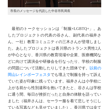
市長のメッセージを代読した中谷市民局長
最初のトークセッションは「制服×LGBTQ+」。あ
したプロジェクトの代表の谷さん、副代表の福井さ
ん、一社）教育コミュニティの三木さんが登壇しまし
た。あしたプロジェクトは香川県のトランス男性2人
が中心となり、香川県の教育現場や企業、医療機関な
どに向けて講演会や研修会を行なったり、学校の制服
の問題について活動したりしてきた団体です。
以前の
岡山レインボーフェスタ
でも壇上で制服を持って訴え
ていた姿が印象に残っています。福井さんは小学校に
上がる前から性別違和を抱いてきたと、谷さんは学校
に通う間、毎日が挫折だったと自身の体験を語ってい
ました（福井さんは、セーラー服を着て悲しそうにし
ている写真なども見せていました）。香川県では全て