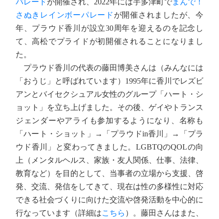
パレード
が開催され、2022年には宇多津町で
まんで！
さぬきレインボーパレード
が開催されましたが、今
年、プラウド香川が設立30周年を迎えるのを記念し
て、高松でプライドが初開催されることになりまし
た。
プラウド香川の代表の藤田博美さんは（みんなには
「おうじ」と呼ばれています）1995年に香川でレズビ
アンとバイセクシュアル女性のグループ「ハート・シ
ョット」を立ち上げました。その後、ゲイやトランス
ジェンダーやアライも参加するようになり、名称も
「ハート・ショット」→「プラウドin香川」→「プラ
ウド香川」と変わってきました。LGBTQのQOLの向
上（メンタルヘルス、家族・友人関係、仕事、法律、
教育など）を目的として、当事者の立場から支援、啓
発、交流、発信をしてきて、現在は性の多様性に対応
できる社会づくりに向けた交流や啓発活動を中心的に
行なっています（詳細は
こちら
）。藤田さんはまた、