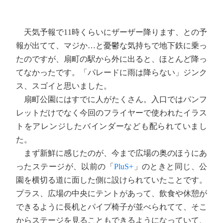
天気予報で11時くらいにザーザー降ります、との予
報が出てて、マジか…と憂鬱な気持ちで地下鉄に乗っ
たのですが、扇町の駅から外に出ると、ほとんど降っ
てなかったです。「パレードに雨は降らない」ジンク
ス、スゴイと思いました。
扇町公園にはすでに人がたくさん。入口ではパンフ
レットだけでなく今回のフライヤーで使われたイラス
トをアレンジしたバインダーなども配られていまし
た。
まず新鮮に感じたのが、今まで広場の奥のほうにあ
ったステージが、以前の「
PluS+
」のときと同じ、公
園を横切る道に面した側に設けられていたことです。
プラス、広場の中央にテントがあって、飲食や休憩が
できるように長机とパイプ椅子が並べられてて、そこ
からステージを見ることもできるようになっていて、