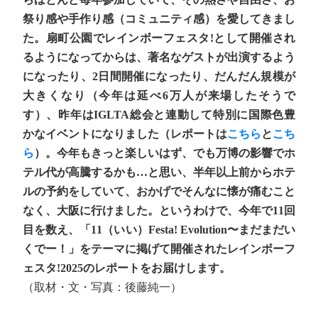
祭り感や手作り感（コミュニティ感）を愛してきまし
た。扇町公園でレインボーフェスタ!として開催され
るようになってからは、著名なゲストが出演するよう
になったり、2日間開催になったり、だんだん規模が
大きくなり（今年は延べ6万人が来場したそうで
す）、昨年はIGLTA総会と連動して特別に国際色豊
かなイベントになりました（レポートは
こちら
と
こち
ら
）。今年もきっと楽しいはず、でも万博の影響でホ
テル代が高騰するかも…と思い、半年以上前からホテ
ルの予約をしていて、おかげでそんなに懐が痛むこと
なく、大阪に行けました。というわけで、今年で11回
目を数え、「11（いい）Festa! Evolution〜まだまだい
くでー！」をテーマに掲げて開催されたレインボーフ
ェスタ!2025のレポートをお届けします。
（取材・文・写真：後藤純一）