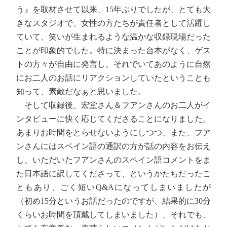
う』を取材させて以来、15年ぶりでしたが、とても大
きなスタジオで、女性の方たちが責任者として活躍し
ていて、笑いが生まれるような温かな収録現場だった
ことが印象的でした。特に決まった台本がなく、ゲス
トの方々が自由に発言し、それでいてあのように自然
にお二人のお話にリアクションしていたということも
知って、素敵だなぁと思いました。
そして収録後、宏堂さん＆フアンさんのお二人がイ
ンタビューに快く応じてくださることになりました。
あまりお時間をとらせないようにしつつ、また、フア
ンさんにはスペイン語の通訳の方が話の内容をお伝え
し、いただいたフアンさんのスペイン語コメントをま
た日本語に訳してくださって、というかたちだったこ
ともあり、ごく短いQ&Aになってしまいましたが
（初め15分というお話だったのですが、結果的に30分
くらいお時間を頂戴してしまいました）、それでも、