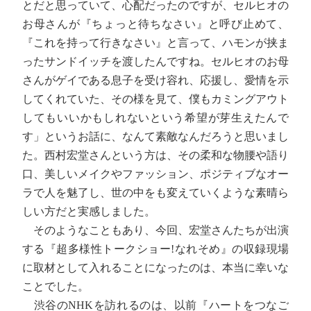
とだと思っていて、心配だったのですが、セルヒオの
お母さんが『ちょっと待ちなさい』と呼び止めて、
『これを持って行きなさい』と言って、ハモンが挟ま
ったサンドイッチを渡したんですね。セルヒオのお母
さんがゲイである息子を受け容れ、応援し、愛情を示
してくれていた、その様を見て、僕もカミングアウト
してもいいかもしれないという希望が芽生えたんで
す」というお話に、なんて素敵なんだろうと思いまし
た。西村宏堂さんという方は、その柔和な物腰や語り
口、美しいメイクやファッション、ポジティブなオー
ラで人を魅了し、世の中をも変えていくような素晴ら
しい方だと実感しました。
そのようなこともあり、今回、宏堂さんたちが出演
する『超多様性トークショー!なれそめ』の収録現場
に取材として入れることになったのは、本当に幸いな
ことでした。
渋谷のNHKを訪れるのは、以前『ハートをつなご