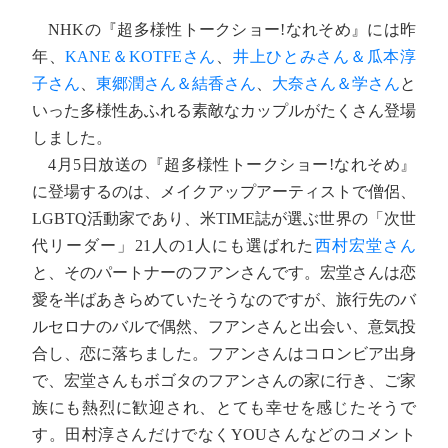
NHKの『超多様性トークショー!なれそめ』には昨
年、
KANE＆KOTFEさん
、
井上ひとみさん＆瓜本淳
子さん
、
東郷潤さん＆結香さん
、
大奈さん＆学さん
と
いった多様性あふれる素敵なカップルがたくさん登場
しました。
4月5日放送の『超多様性トークショー!なれそめ』
に登場するのは、メイクアップアーティストで僧侶、
LGBTQ活動家であり、米TIME誌が選ぶ世界の「次世
代リーダー」21人の1人にも選ばれた
西村宏堂さん
と、そのパートナーのフアンさんです。宏堂さんは恋
愛を半ばあきらめていたそうなのですが、旅行先のバ
ルセロナのバルで偶然、フアンさんと出会い、意気投
合し、恋に落ちました。フアンさんはコロンビア出身
で、宏堂さんもボゴタのフアンさんの家に行き、ご家
族にも熱烈に歓迎され、とても幸せを感じたそうで
す。田村淳さんだけでなくYOUさんなどのコメント