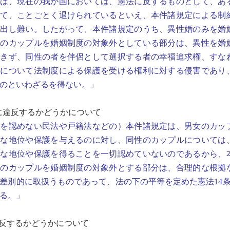
因は、現在の我が国においては、憲法に反するものとして、あ
して、ことごとく退けられているといえ、本件諸規定による制
見出し難い。したがって、本件諸規定のうち、異性婚のみを婚
性のカップルを婚姻制度の対象外としている部分は、異性を婚
できず、同性の者を伴侶として選択する者の幸福追求権、すな
について法制度による保護を受ける権利に対する侵害であり、
のといわざるを得ない。」
項に違反するかどうかについて
婚を認めない民法や戸籍法などの）本件諸規定は、男女のカッ
的な地位や保護を与えるのに対し、同性のカップルについては
的な地位や保護を得ることを一切認めていないのであるから、
性のカップルを婚姻制度の対象外とする部分は、合理的な根拠
差別的に取扱うものであって、法の下の平等を定めた憲法14条
る。」
違反するかどうかについて