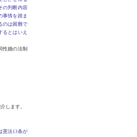
その判断内容
の事情を踏ま
るのは困難で
するとはいえ
同性婚の法制
紹介します。
憲法13条が