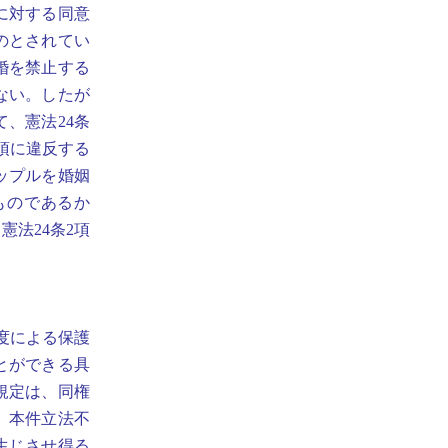
に対する同意
のとされてい
婚を禁止する
ない。したが
、憲法24条
項に違反する
ップルを婚姻
ものであるか
法24条2項
度による保護
とができる具
規定は、同権
ら、本件立法不
生じさせ得る