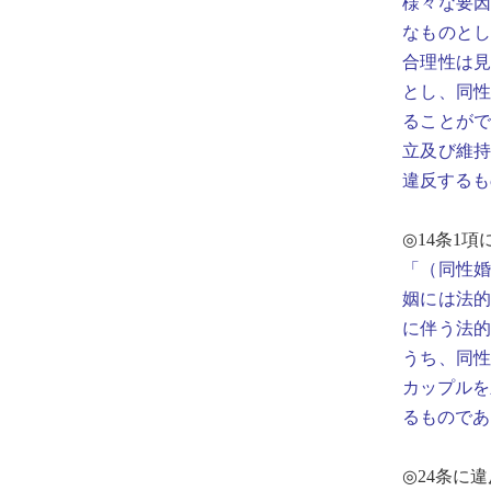
様々な要
なものと
合理性は
とし、同
ることが
立及び維持
違反するも
◎14条1
「（同性
姻には法
に伴う法
うち、同
カップルを
るものであ
◎24条に