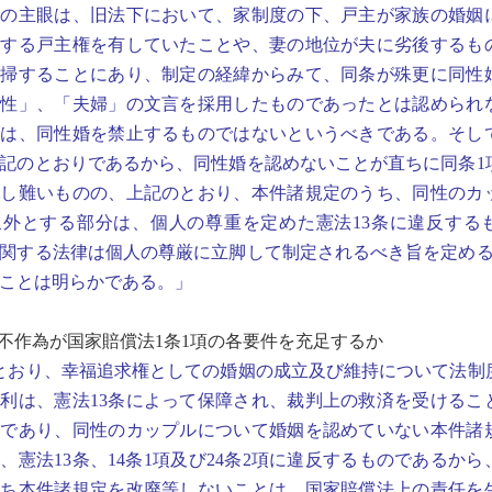
条の主眼は、旧法下において、家制度の下、戸主が家族の婚姻
とする戸主権を有していたことや、妻の地位が夫に劣後するも
一掃することにあり、制定の経緯からみて、同条が殊更に同性
両性」、「夫婦」の文言を採用したものであったとは認められ
は、同性婚を禁止するものではないというべきである。そして
記のとおりであるから、同性婚を認めないことが直ちに同条1
解し難いものの、上記のとおり、本件諸規定のうち、同性のカ
象外とする部分は、個人の尊重を定めた憲法13条に違反する
関する法律は個人の尊厳に立脚して制定されるべき旨を定める憲
ことは明らかである。」
不作為が国家賠償法1条1項の各要件を充足するか
とおり、幸福追求権としての婚姻の成立及び維持について法制
利は、憲法13条によって保障され、裁判上の救済を受けるこ
利であり、同性のカップルについて婚姻を認めていない本件諸
、憲法13条、14条1項及び24条2項に違反するものであるか
わち本件諸規定を改廃等しないことは、国家賠償法上の責任を