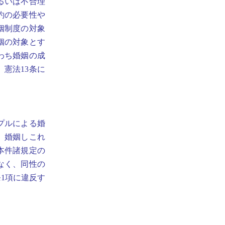
るいは不合理
約の必要性や
姻制度の対象
姻の対象とす
わち婚姻の成
憲法13条に
プルによる婚
、婚姻しこれ
本件諸規定の
なく、同性の
1項に違反す