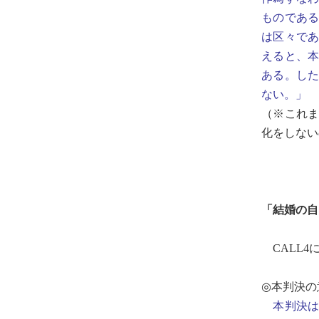
ものであ
は区々で
えると、
ある。した
ない。」
（※これ
化をしない
「結婚の自
CALL4
◎本判決の
本判決は