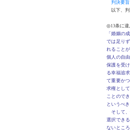
判決要旨
以下、判
◎13条に
「婚姻の
では足り
れることが
個人の自
保護を受
る幸福追
て重要か
求権とし
ことので
というべき
そして、
選択でき
ないとこ