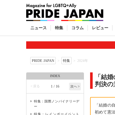
ニュース
特集
コラム
レビュー
PRIDE JAPAN
特集
2024年
「結婚
INDEX
判決の
< 戻る
1 / 16
次へ >
特集：国際ノンバイナリーデ
「結婚の
ー
初めて憲法
特集：レインボーイベント