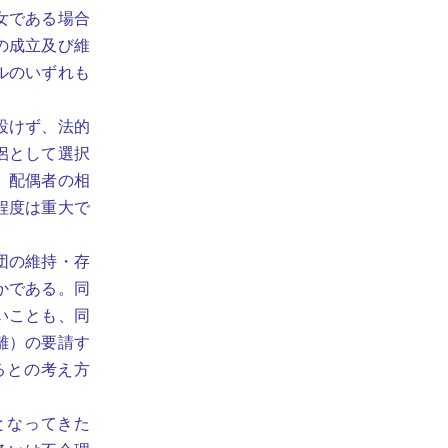
女である場合
の成立及び維
ルのいずれも
設けず、法的
侶として選択
、配偶者の相
程度は重大で
団の維持・存
かである。同
いことも、同
離）の要請す
るとの考え方
となってきた