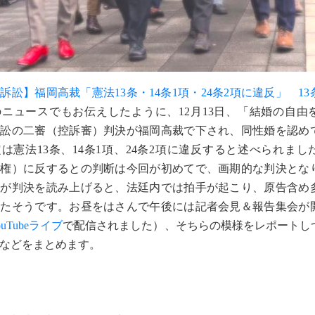
訴訟】福岡高裁「憲法13条・14条1項・24条2項に違反」 1
のニュースでもお伝えしたように、12月13日、「結婚の自由
訴訟の二審（控訴審）判決が福岡高裁で下され、同性婚を認め
は憲法13条、14条1項、24条2項に違反すると述べられまし
求権）に反するとの判断は今回が初めてで、画期的な判決とな
長が判決を読み上げると、法廷内では拍手が起こり、原告含め
したそうです。お昼をはさんで午後には記者会見＆報告集会が
ouTubeライブ
で配信されました）、そちらの模様をレポートし
などをまとめます。