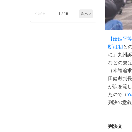
< 戻る
1 / 16
次へ >
【婚姻平等
断は初
と
に」九州
などの規定
（幸福追
田健裁判
が涙を流
たので（
Y
判決の意義
判決文