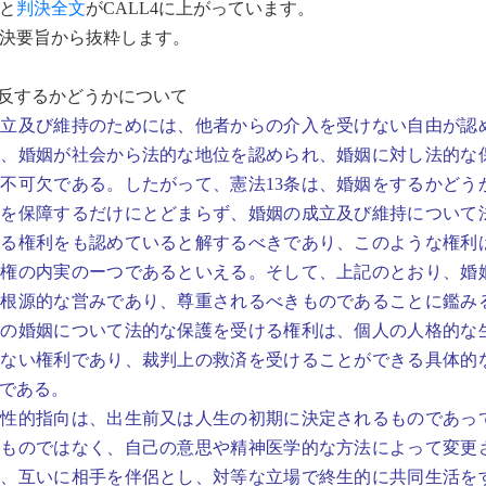
と
判決全文
がCALL4に上がっています。
決要旨から抜粋します。
違反するかどうかについて
成立及び維持のためには、他者からの介入を受けない自由が認
ず、婚姻が社会から法的な地位を認められ、婚姻に対し法的な
不可欠である。したがって、憲法13条は、婚姻をするかどう
由を保障するだけにとどまらず、婚姻の成立及び維持について
ける権利をも認めていると解するべきであり、このような権利
求権の内実のーつであるといえる。そして、上記のとおり、婚
つ根源的な営みであり、尊重されるべきものであることに鑑み
ての婚姻について法的な保護を受ける権利は、個人の人格的な
きない権利であり、裁判上の救済を受けることができる具体的
である。
性的指向は、出生前又は人生の初期に決定されるものであっ
るものではなく、自己の意思や精神医学的な方法によって変更
ろ、互いに相手を伴侶とし、対等な立場で終生的に共同生活を