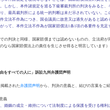
る。しかし、本件諸規定を巡る下級審裁判所の判決をみると、
あり、最高裁判所による統一的判断は未だ示されていない。こ
本件立法不作為につき、国会議員に故意又は過失があると認め
がって、本件立法不作為が国家賠償法1条1項の各要件を充足
までの判決と同様、国家賠償までは認めないものの、立法府が
のなら国家賠償法上の責任を生じさせ得ると明言しています）
由をすべての人に」訴訟九州弁護団声明
に掲載された
弁護団声明
から、判決の意義と、結びの言葉をご
意義
、婚姻の成立・維持について法制度による保護を受ける権利は