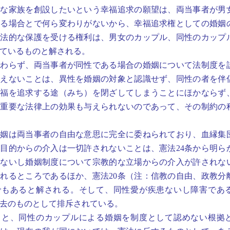
たな家族を創設したいという幸福追求の願望は、両当事者が男
ある場合とで何ら変わりがないから、幸福追求権としての婚姻
て法的な保護を受ける権利は、男女のカップル、同性のカップ
ているものと解される。
わらず、両当事者が同性である場合の婚姻について法制度を
与えないことは、異性を婚姻の対象と認識せず、同性の者を伴
幸福を追求する途（みち）を閉ざしてしまうことにほかならず
の重要な法律上の効果も与えられないのであって、その制約の
姻は両当事者の自由な意思に完全に委ねられており、血縁集
目的からの介入は一切許されないことは、憲法24条から明ら
姻ないし婚姻制度について宗教的な立場からの介入が許されな
れるところであるほか、憲法20条（注：信教の自由、政教分
でもあると解される。そして、同性愛が疾患ないし障害であ
去のものとして排斥されている。
と、同性のカップルによる婚姻を制度として認めない根拠