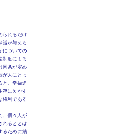
められるだけ
保護が与えら
かについての
法制度による
は同条が定め
姻が人にとっ
ると、幸福追
生存に欠かす
な権利である
て、個々人が
されるととは
するために結