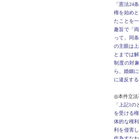
「憲法24
権を始め
たことを
趣旨で「
って、同条
の主眼は上
とまでは
制度の対
ら、婚姻に
に違反する
◎本件立法
「上記1の
を受ける権
体的な権
利を侵害し
作為すな