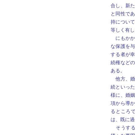
合し、新
と同性で
持につい
等しく有し
にもかか
な保護を
する者が
続権など
ある。
他方、婚
続といった
様に、婚
項から導か
るところ
は、既に過
そうする