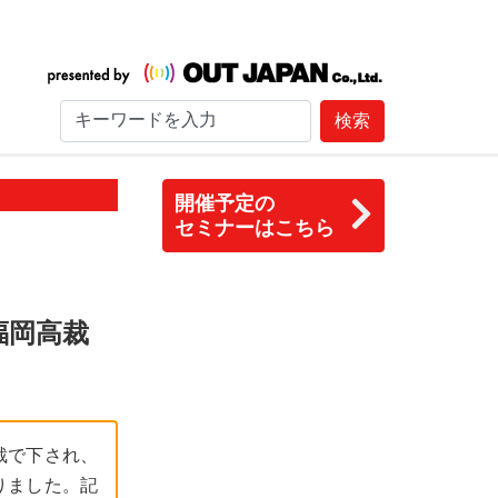
検索
開催予定の
セミナーはこちら
福岡高裁
裁で下され、
りました。記