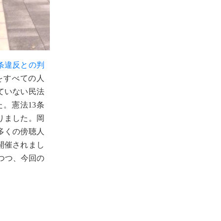
3条違反との判
をすべての人
ていない民法
た。憲法13条
りました。岡
多くの傍聴人
開催されまし
つつ、今回の