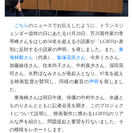
こちら
のニュースでお伝えしたように、トランスジ
ェンダー追悼の日にあたる11月20日、芥川賞作家の李
琴峰さんをはじめ50名を超える小説家が「LGBTQ+差
別に反対する小説家の声明」を発しました。また、
東
海林毅さん
（代表）、
飯塚花笑さん
、今井ミカさん、
加藤綾佳さん、住本尚子さん、中村真夕さん、深田晃
司さん、矢野ほなみさんが発起人となり、97名を超え
る映画監督が賛同し、同様の趣旨の
声明
を発しまし
た。
東海林さんは同日午後、俳優の中村中さん、水越と
ものりさんとともに記者会見を開き、このプロジェク
トについて説明し、映画製作に携わるLGBTQのリア
ルな声を紹介し、問題提起と要望を行ないました。そ
の模様をレポートします。