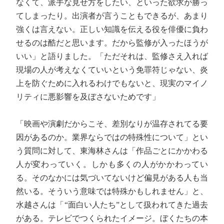
なくて、派手な見せ方をしたい、といった欲求が勝っ
てしまったり。出演者が言うこともできるが、あまり
強くは言えない。正しい知識を伝える役を俳優に負わ
せるのは酷だと思います。だから監修が入ったほうが
いい」と語りました。「ただそれは、監修さえ入れば
現場の人が考えなくていいという免罪符じゃない、炎
上を防ぐために入れるわけでもないと、現実のマイノ
リティに悪影響を及ぼさないためです」
「映画や演劇だからこそ、差別なりが温存されてる要
因があるのか。業界ならではの特殊性について」とい
う質問に対して、東海林さんは「作品ごとにかかわる
人が変わっていく。しかも多くの人がかかわってい
る。そのなかには気づいてないけど偏見がある人も当
然いる。そういう意味では特殊かもしれません」と、
水越さんは「“面白い人たち”として扱われてきた過去
がある。テレビでつくられたイメージ。ぼくたちの本