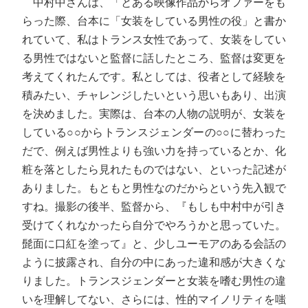
中村中さんは、「とある映像作品からオファーをも
らった際、台本に「女装をしている男性の役」と書か
れていて、私はトランス女性であって、女装をしてい
る男性ではないと監督に話したところ、監督は変更を
考えてくれたんです。私としては、役者として経験を
積みたい、チャレンジしたいという思いもあり、出演
を決めました。実際は、台本の人物の説明が、女装を
している○○からトランスジェンダーの○○に替わった
だで、例えば男性よりも強い力を持っているとか、化
粧を落としたら見れたものではない、といった記述が
ありました。もともと男性なのだからという先入観で
すね。撮影の後半、監督から、『もしも中村中が引き
受けてくれなかったら自分でやろうかと思っていた。
髭面に口紅を塗って』と、少しユーモアのある会話の
ように披露され、自分の中にあった違和感が大きくな
りました。トランスジェンダーと女装を嗜む男性の違
いを理解してない、さらには、性的マイノリティを嗤