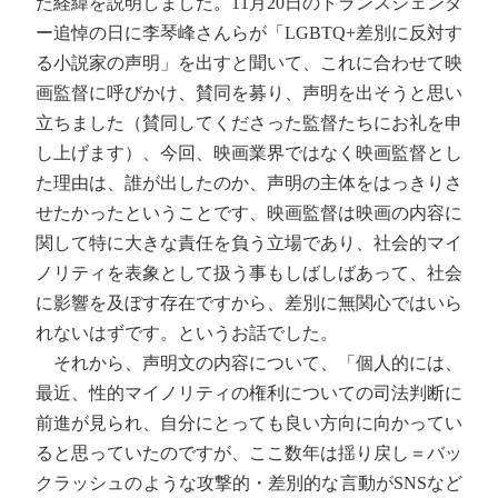
た経緯を説明しました。11月20日のトランスジェンダ
ー追悼の日に李琴峰さんらが「LGBTQ+差別に反対す
る小説家の声明」を出すと聞いて、これに合わせて映
画監督に呼びかけ、賛同を募り、声明を出そうと思い
立ちました（賛同してくださった監督たちにお礼を申
し上げます）、今回、映画業界ではなく映画監督とし
た理由は、誰が出したのか、声明の主体をはっきりさ
せたかったということです、映画監督は映画の内容に
関して特に大きな責任を負う立場であり、社会的マイ
ノリティを表象として扱う事もしばしばあって、社会
に影響を及ぼす存在ですから、差別に無関心ではいら
れないはずです。というお話でした。
それから、声明文の内容について、「個人的には、
最近、性的マイノリティの権利についての司法判断に
前進が見られ、自分にとっても良い方向に向かってい
ると思っていたのですが、ここ数年は揺り戻し＝バッ
クラッシュのような攻撃的・差別的な言動がSNSなど