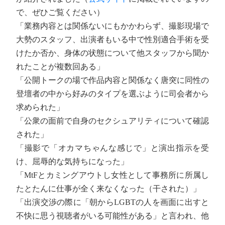
で、ぜひご覧ください）
「業務内容とは関係ないにもかかわらず、撮影現場で
大勢のスタッフ、出演者もいる中で性別適合手術を受
けたか否か、身体の状態について他スタッフから聞か
れたことが複数回ある」
「公開トークの場で作品内容と関係なく唐突に同性の
登壇者の中から好みのタイプを選ぶように司会者から
求められた」
「公衆の面前で自身のセクシュアリティについて確認
された」
「撮影で「オカマちゃんな感じで」と演出指示を受
け、屈辱的な気持ちになった」
「MtFとカミングアウトし女性として事務所に所属し
たとたんに仕事が全く来なくなった（干された）」
「出演交渉の際に「朝からLGBTの人を画面に出すと
不快に思う視聴者がいる可能性がある」と言われ、他