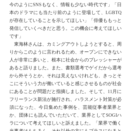
今のようにSNSもなく、情報も少ない時代です」「日
本のドラマにも当たり前のように登場して、LGBTQ
が存在していることを示してほしい」「俳優ももっと
発信していくべきだと思う。この機会に考えてほしい
です」
東海林さんは、カミングアウトしようとすると、周
りからこのように言われるため、オープンにできない
人が非常に多いと、根本に社会からのプレッシャーが
あると語りました。また、書類選考でゲイだから選考
から外そうとか、それは見えないけれども、きっとそ
こにそういう力が働いていると感じさせるものが社会
にあることが問題だと指摘しました。そして、11月に
フリーランス新法が施行され、ハラスメント対策が必
須になった、今日集めた事例を、芸能従事者業界と
か、団体にも読んでいただいて、業界としてSOGIハ
ラについて考えてほしいと訴えました。「業界で働く
当事者はもちろん、それ以外の方にもプラスになると