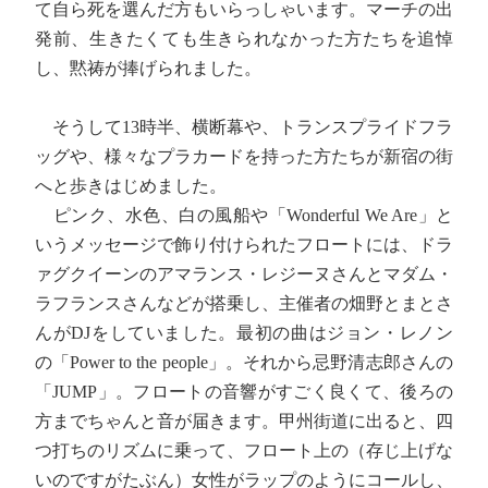
て自ら死を選んだ方もいらっしゃいます。マーチの出
発前、生きたくても生きられなかった方たちを追悼
し、黙祷が捧げられました。
そうして13時半、横断幕や、トランスプライドフラ
ッグや、様々なプラカードを持った方たちが新宿の街
へと歩きはじめました。
ピンク、水色、白の風船や「Wonderful We Are」と
いうメッセージで飾り付けられたフロートには、ドラ
ァグクイーンのアマランス・レジーヌさんとマダム・
ラフランスさんなどが搭乗し、主催者の畑野とまとさ
んがDJをしていました。最初の曲はジョン・レノン
の「Power to the people」。それから忌野清志郎さんの
「JUMP」。フロートの音響がすごく良くて、後ろの
方までちゃんと音が届きます。甲州街道に出ると、四
つ打ちのリズムに乗って、フロート上の（存じ上げな
いのですがたぶん）女性がラップのようにコールし、