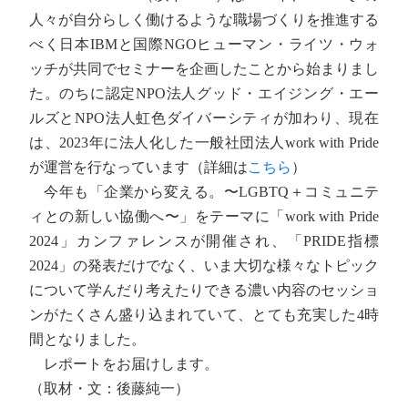
人々が自分らしく働けるような職場づくりを推進する
べく日本IBMと国際NGOヒューマン・ライツ・ウォ
ッチが共同でセミナーを企画したことから始まりまし
た。のちに認定NPO法人グッド・エイジング・エー
ルズとNPO法人虹色ダイバーシティが加わり、現在
は、2023年に法人化した一般社団法人work with Pride
が運営を行なっています（詳細は
こちら
）
今年も「企業から変える。〜LGBTQ＋コミュニテ
ィとの新しい協働へ〜」をテーマに「work with Pride
2024」カンファレンスが開催され、「PRIDE指標
2024」の発表だけでなく、いま大切な様々なトピック
について学んだり考えたりできる濃い内容のセッショ
ンがたくさん盛り込まれていて、とても充実した4時
間となりました。
レポートをお届けします。
（取材・文：後藤純一）