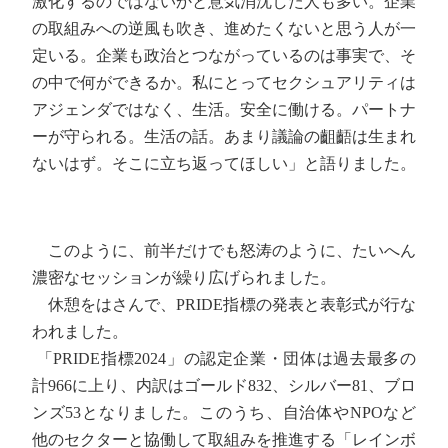
激化するのではないかと意気消沈した人も多い。企業
の取組みへの逆風も吹き、進めたくないと思う人が一
定いる。企業も政治とつながっているのは事実で、そ
の中で何ができるか。私にとってセクシュアリティは
アジェンダではなく、生活。安全に働ける。パートナ
ーが守られる。生活の話。あまり議論の齟齬は生まれ
ないはず。そこに立ち返ってほしい」と語りました。
このように、前半だけでも怒涛のように、たいへん
濃密なセッションが繰り広げられました。
休憩をはさんで、PRIDE指標の発表と表彰式が行な
われました。
「PRIDE指標2024」の認定企業・団体は過去最多の
計966に上り、内訳はゴールド832、シルバー81、ブロ
ンズ53となりました。このうち、自治体やNPOなど
他のセクターと協働して取組みを推進する「レインボ