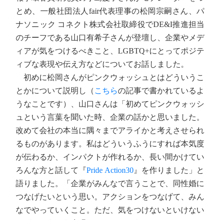
とめ、一般社団法人fair代表理事の松岡宗嗣さん、パ
ナソニック コネクト株式会社取締役でDE&I推進担当
のチーフである山口有希子さんが登壇し、企業やメデ
ィアが気をつけるべきこと、LGBTQ+にとってポジテ
ィブな表現や伝え方などについてお話しました。
初めに松岡さんがピンクウォッシュとはどういうこ
とかについて説明し（
こちら
の記事で書かれているよ
うなことです）、山口さんは「初めてピンクウォッシ
ュという言葉を聞いた時、企業の話かと思いました。
改めて会社の本当に隅々までアライかと考えさせられ
るものがあります。私はどういうふうにすれば本気度
が伝わるか、インパクトが作れるか、長い間かけてい
ろんな方と話して『
Pride Action30
』を作りました」と
語りました。「企業がみんなで言うことで、同性婚に
つなげたいという思い。アクションをつなげて、みん
なでやっていくこと。ただ、気をつけないといけない