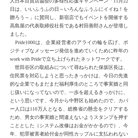
人日本百貨店協会の多様性応援キャンペーン「11月22
日は、いいふうふの日～いろんなふうふにイイね！を
贈ろう～」に賛同し、新宿店でもイベントを開催する
高島屋の代表取締役社長である村田善郎さんが登壇し
ました。
Pride1000は、企業経営者のアライの輪を広げ、ポ
ジティブなメッセージ発信を進めていくために昨年の
work with Prideで立ち上げられたネットワークです。
世田谷区の取組みについて尋ねられた保坂区長は、
住民票を対応しようと思ったきっかけは、今日の先進
的な企業でもまだまだ福利厚生のところで事実婚と同
じ扱いになってないので、一歩を超えるきっかけに、
という思いです、今月から中野区も始めたので、カバ
ー人口は110万人となる、総務省の懸念をクリアする
ため、男女の事実婚と間違えないようスタンプを押す
こととした（システム改修はお金がかかるので）、今
年、犯罪被害者給付金が同性カップルに支払われない