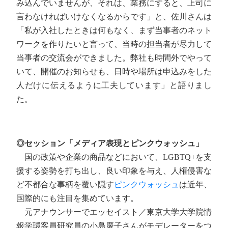
み込んでいませんが、それは、業務にすると、上司に
言わなければいけなくなるからです」と、佐川さんは
「私が入社したときは何もなく、まず当事者のネット
ワークを作りたいと言って、当時の担当者が尽力して
当事者の交流会ができました。弊社も時間外でやって
いて、開催のお知らせも、日時や場所は申込みをした
人だけに伝えるように工夫しています」と語りまし
た。
◎セッション「メディア表現とピンクウォッシュ」
国の政策や企業の商品などにおいて、LGBTQ+を支
援する姿勢を打ち出し、良い印象を与え、人権侵害な
ど不都合な事柄を覆い隠す
ピンクウォッシュ
は近年、
国際的にも注目を集めています。
元アナウンサーでエッセイスト／東京大学大学院情
報学環客員研究員の小島慶子さんがモデレーターをつ