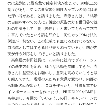
のは差別だと最高裁で確定判決が出たが、200以上の
制度があり、男女の事実婚と同性カップルの間にはま
だ深い谷がある、と語りました。寺原さんは、「結婚
の自由をすべての人に」訴訟の原告の方も世田谷で続
柄の申請をして「妻（未届）」と書いてもらって本当
に喜んでいたという話を紹介し、同性カップルは法的
保護が一切ない、この記載でも生じるわけじゃない、
自治体としてはできる限り寄り添っているが、国が内
実が伴う対応をしてほしいと語りました。
高島屋の村田社長は、2020年に社内でダイバーシテ
ィの基本方針を定め、様々な活動を展開してきた、寺
原さんに監査役をお願いし、意識を高めていこうと取
り組んできた、現場の人たちも意識が変わり、内部か
ら制服の話が出たり、ロゴを作ったり、社員食堂でレ
インボーメニューを作ったり、PRIDE1000やBMEに
も参加し、今回の「いいふうふの日」キャンペーンに
もつながったと語りました。寺原さんは、行動が早く