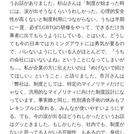
うお話がありました。杉山さんは「制度が始まった時
には、涙が出そうなくらいうれしかった。心理的安全
性が高くないと制度利用につながらない。うちは半期
に一度、必ずLGBTQの研修をやって、できるだけ当
事者に出てもらうようにしている。とはいえ、どうし
ても今の日本ではカミングアウトには勇気が要るの
で、バレないようにしている人がほとんどで、『うち
の会社にはいないよね』ということになってしまいが
ち…。私が企業の方に伝えたいのは『めげないで続け
てほしい』ということ」と語りました。市川さんは
「弊社は、制度としては、特定のマイノリティだけじ
ゃなく、汎用的なマイノリティに向けた制度設計にな
っています。事実婚と同じ。性別適合手術の休みもフ
レキシブルに取れる。みんなが使いやすいようにす
る。でも、今の涙が出るほどうれしかったというお話
はグッときました。もしかしたら、社内でも、制度が
ないと思ってる人がいる可能性 もあるので、発信し