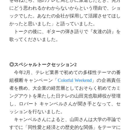
を尋ねたら、他のテレビ局とかに派遣したとき、先方
にどう思われるかわからないからという理由で、ショ
ックでした。あなたの会社が採用して活躍させてほし
かったと思いました」と語っていました。
トークの後に、ギターの弾き語りで『友達の詩』を
歌ってくださいました。
◎スペシャルトークセッション2
今年2月、テレビ業界で初めての多様性テーマの番
組横断キャンペーン「
Colorful Weekend
」の企画責任
者を務め、大企業の経営層としておそらく初めてカミ
ングアウトを果たした日テレの山田克也取締役が登壇
し、ロバート キャンベルさんが聞き手となって、セ
ッションを行ないました。
キャンベルさんによると、山田さんは大学の卒論で
すでに「同性愛と経済との歴史的な関係」をテーマに