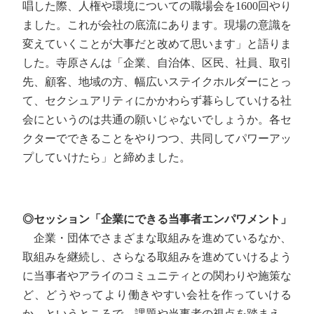
唱した際、人権や環境についての職場会を1600回やり
ました。これが会社の底流にあります。現場の意識を
変えていくことが大事だと改めて思います」と語りま
した。寺原さんは「企業、自治体、区民、社員、取引
先、顧客、地域の方、幅広いステイクホルダーにとっ
て、セクシュアリティにかかわらず暮らしていける社
会にというのは共通の願いじゃないでしょうか。各セ
クターでできることをやりつつ、共同してパワーアッ
プしていけたら」と締めました。
◎セッション「企業にできる当事者エンパワメント」
企業・団体でさまざまな取組みを進めているなか、
取組みを継続し、さらなる取組みを進めていけるよう
に当事者やアライのコミュニティとの関わりや施策な
ど、どうやってより働きやすい会社を作っていける
か、というところで、課題や当事者の視点を踏まえ、