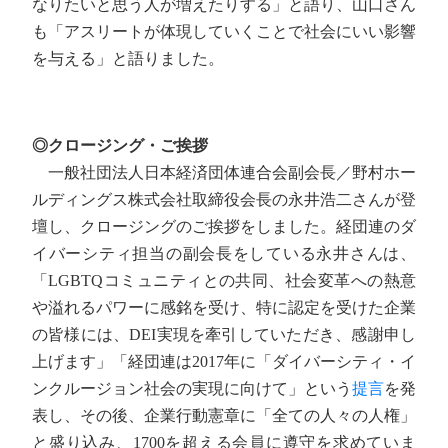
なりたいと思う人が増えたりする」と語り、山口さん
も「アスリートが体現していくことで社会にいい影響
を与える」と語りました。
◎クロージング・ご挨拶
一般社団法人日本経済団体連合会副会長／野村ホー
ルディングス株式会社取締役会長の永井浩二さんが登
壇し、クロージングのご挨拶をしました。経団連のダ
イバーシティ担当の副会長をしている永井さんは、
「LGBTQコミュニティとの共同、社会変革への熱意
や溢れるパワーに感銘を受け、特に認定を受けた企業
の皆様には、DEI実現を牽引していただき、感謝申し
上げます」「経団連は2017年に「ダイバーシティ・イ
ンクルージョン社会の実現に向けて」という
提言
を発
表し、その後、企業行動憲章に「全ての人々の人権」
と盛り込み、1700を超える会員に遵守を求めていま