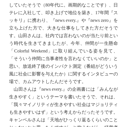
していたそうで（80年代に。画期的なことです）、日
テレに入社して、叩き上げで地位を築き、17年間『ス
ッキリ』に携わり、『news every.』や『news zero』を
立ち上げた方で、大きな仕事をしてきた方だそうで
す。山田さんは、社内では言わないのが当たり前とい
う時代を生きてきましたが、今年、仲間が一生懸命
「Colorful Weekend」に取り組んでいる姿を見て、
「そういう仲間に当事者性を言わなくていいのか」と
思い、放送終了後のインパクト測定（番組がどういう
風に社会に影響を与えたか）に関するインタビューの
場で、カムアウトしたんだそうです。
山田さんは『news every.』の企画書には「みんなが
生きやすく」というテーマを書いたそうで、それは、
「我々マイノリティが生きやすい社会はマジョリティ
も生きやすいはず」という考えからだったそうです。
キャンベルさんは「天地がひっくり返るくらいのこと