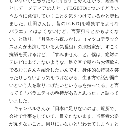
じゃないかと思ったんですが」と称えながら、経営者
として、メディアの人としてLGBTQについてどうい
うふうに発信していくことを気をつけているかと尋ね
ました。山田さんは、昔のLGBTQを嘲笑するような
バラエティはよくないけど、言葉狩りとかもよくな
い、と語り、『月曜から夜ふかし』（マツコデラック
スさんが出演している人気番組）の演出家が、すごく
抗議を受けるけど、「すみません、と。僕は、絶対に
テレビに出てこないような、足立区で朝からお酒飲ん
でるおじさんを紹介したいんです。身体的な特徴を笑
ったりしないよう気をつけながら、生き方や話が面白
いという人を取り上げたいという志を持ってる」と言
ってて「バラエティの矜持があると思った」と語って
いました。
キャンベルさんが「日本に足りないのは、近所で、
会社で仕事をしていて、目立たないまま、当事者の姿
が見えないこと。周りにいないと思わせてしまう」と