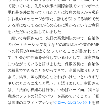
て驚いている、先月の大阪の国際会議でレインボーの
垂れ幕を外に飾ってくれたことに複数の知人から私宛
にお礼のメッセージが来た、誰もが知ってる場所で見
える形になってるのが心の安心に繋がるというご意見
をいただいたと話していました。
続いて寺原さんは、先日の高裁判決の中で、自治体
のパートナーシップ制度などの取組みや企業のBME
への賛同が600社近くなっていることが書かれてい
て、社会が同性婚を受容している証として、違憲判断
につながっていると語りました。保坂区長は、自治体
の裁量でできることをやってきて、企業も取り組んで
きて、結果、国も変わらなければいけないというギリ
ギリのところに来たと思う、と語りました。村田さん
は、「法的な枠組みは行政。いわばハード面。我々は
意識のソフトの部分でパワーを高めていくこと」「私
は国連のコフィ・アナンが
グローバルコンパクト
を提