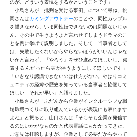
のが、どういう表現をするかということです」
小島さんが「批判を受ける事例」について尋ね、松
岡さんは
カミングアウトデー
のことや、同性カップル
を描きながら、いま同性婚できないのは問題ないじゃ
ん、その中で生きようよと言わせてしまうドラマのこ
とを例に挙げて説明しました。そして「当事者として
は、失敗したくないからやらないほうがいいんじゃな
いかと言わず、『やろう』をぜひ進めてほしいし、発
表するんだったら実が伴うようにしてほしいです」
「いきなり認識できないのは仕方がない。やはりコミ
ュニティの経緯や歴史を知っている当事者と協働して
ほしい。それが早い」と語りました。
小島さんが「ふだんから企業がインクルーシブな職
場環境づくりに取り組んでいるかが表現にも表れます
よね」と振ると、山口さんは「そもそも企業が発信す
るのはいかがなものかと代表電話にもかかってきた。
ご意見は拝聴しますが、企業として必要だからやって