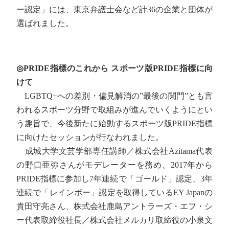
ー認定」には、東京弁護士会など計36の企業と団体が
選ばれました。
◎PRIDE指標のこれから スポーツ版PRIDE指標に向
けて
LGBTQ+への差別・偏見解消の”最後の関門”とも言
われるスポーツ分野で取組みが進んでいくようにとい
う趣旨で、今後新たに始動するスポーツ版PRIDE指標
に向けたセッションが行なわれました。
成城大学文芸学部専任講師／株式会社Azitama代表
の野口亜弥さんがモデレーターを務め、2017年から
PRIDE指標に参加し7年連続で「ゴールド」認定、3年
連続で「レインボー」認定を取得しているEY Japanの
貴田守亮さん、株式会社鹿島アントラーズ・エフ・シ
ー代表取締役社長／株式会社メルカリ取締役の小泉文