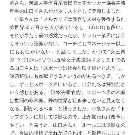
明さん、筑波大学体育系教授で日本サッカー協会常務
理事の山口香さんがパネリストとして登壇しました。
小泉さんは「メルカリでは優秀な人材を獲得するた
め世界50ヵ国から人が来ているし、LGBTQも多い。
それが当たり前の感覚だったが、サッカー業界には全
くそういう認識がない。コーチにもマネージャー以上
にも女性がいない」と話しました。かつて“女三四
郎”と呼ばれたソウル五輪女子柔道銅メダリストであ
る山口さんは「スポーツは社会を映す鏡だと思うし、
課題解決にも貢献できるというのがあるべき姿。しか
し、ずっとスポーツ界にいると、自分たちは特別だと
いう感じがある。“治外法権”的な。スポーツ界の常識
は世間の非常識。外の世界と行き来しないと見えなく
なる。開かれるべき」と語りました。小泉さんが「ト
ップダウンに対して従順なので、上が変われば改革し
やすい」と言うと、山口さんも「ルールには従順なの
で、今回の指標で流れができれば」と期待をにじませ