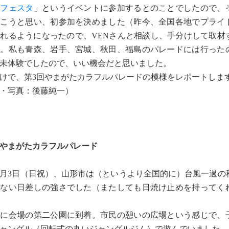
）フェスタ
」というイベントに参加するとのことでしたので、
行こうと思い、初参加を決めました（昨今、全国各地でプライ
れるようになったので、VENさんと相談し、手分けして取材
）。私も青森、岩手、宮城、秋田、福島のパレードには行った
未体験でしたので、いい機会だと思いました。
けで、第3回やまがたカラフルパレードの模様をレポートしま
・写真：後藤純一）
やまがたカラフルパレード
11月3日（日祝）、山形市は（というより全国的に）台風一過の
えない日差しの強さでした（またしても日焼け止めを持ってく
ぎに会場の第二公園に到着。市民の憩いの広場という感じで、
ャングル（回転式の丸いジャングルジム）で遊んでいました。