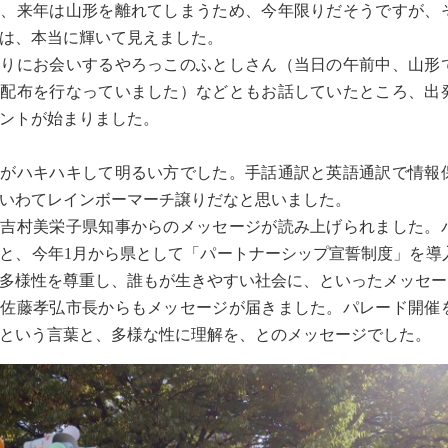
め、来年は山形を離れてしまうため、今年限りだそうですが、
は、本当に輝いて見えました。
りにお会いするやろっこのふとしさん（当日の午前中、山形
料配布を行なっていました）などともお話していたところ、出
ントが始まりました。
がハキハキして明るい方でした。手話通訳と英語通訳で情報
いわてレインボーマーチ譲りだなと思いました。
吉村美栄子県知事からのメッセージが読み上げられました。
と、今年1月から県として「パートナーシップ宣誓制度」を導
多様性を尊重し、誰もが生きやすい社会に、といったメッセー
佐藤孝弘市長からもメッセージが届きました。パレード開催
という言葉と、多様な性に理解を、とのメッセージでした。