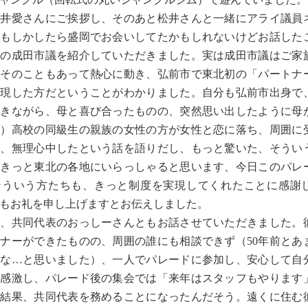
井愛さんにご挨拶し、そのあと松井さんと一緒にアライ議員
（もしかしたら盛岡でお会いしてたかもしれないけどお話した
市の成田市議を紹介していただきました。実は成田市議はご家
、そのこともあって熱心に動き、弘前市で東北初の「パートナ
実現した方だということがわかりました。自分も弘前市出身で
きながら、母と喜び合ったものの、突然思い出したように母が
が）高校の同級生の親族の女性の方が女性と恋に落ち、周囲に
し、無理心中したという話を語りだし、もっと驚いた、そうい
はきっと東北の各地にいらっしゃると思います、今日このパレ
そういう方たちも、きっと制度を実現してくれたことに感謝
もお礼を申し上げますとお伝えしました。
、共同代表のおっしーさんともお話させていただきました。
ナーができたものの、周囲の誰にも相談できず（50年前とあ
かな…と思いました）、一人でパレードに参加し、安心して自
に感激し、パレード後の集会では「来年はスタッフもやります
。結果、共同代表を務めることになったんだそう。遠くに住む