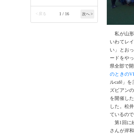
< 戻る
1 / 16
次へ >
私が山形市
いわてレ
い」とお
ードをや
県全部で開
のときのV
ルcafé
ズビアン
を開催し
した。松
ているので
第1回に続
さんが岸