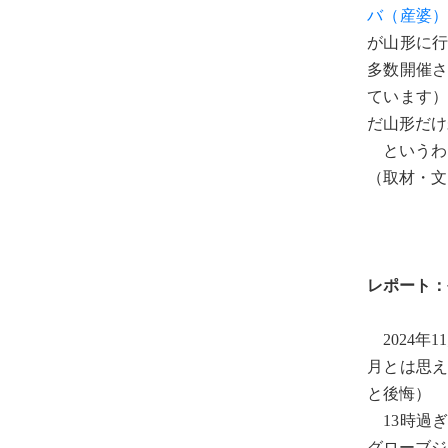
バ（産婆
が山形に
多数開催さ
ています
だ山形だけ
というわ
（取材・文
レポート：
2024年
月とは思
と後悔）
13時過
グローブジ