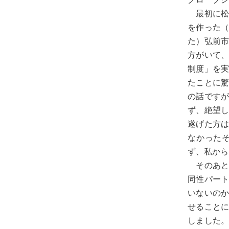
最初に松
を作った
た）弘前
方がいて
制度」を
たことに驚
の話です
ず、絶望
遂げた方
なかった
ず、私から
そのあと
同性パート
いないの
せること
しました