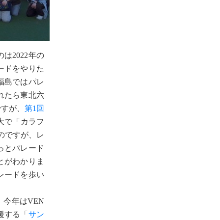
2022年の
ードをやりた
福島ではパレ
れたら東北六
ですが、
第1回
大で「カラフ
のですが、レ
っとパレード
とがわかりま
レードを歩い
今年はVEN
援する「
サン