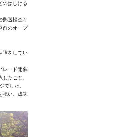
そのはじける
で郵送検査キ
発前のオープ
保障をしてい
パレード開催
入したこと、
ジでした。
を祝い、成功