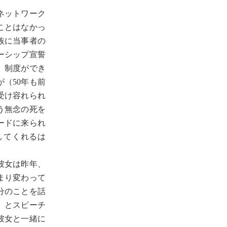
ネットワーク
ことはなかっ
族に当事者の
ーシップ宣誓
、制度ができ
（50年も前
受け容れられ
う無念の死を
ードに来られ
してくれるは
彼女は昨年、
まり変わって
分のことを話
」とスピーチ
彼女と一緒に