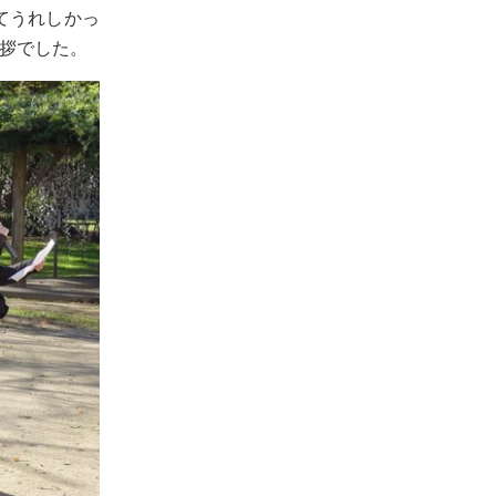
てうれしかっ
拶でした。