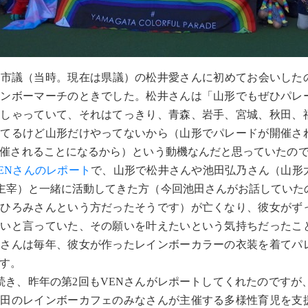
議（当時。現在は県議）の松井愛さんに初めてお会いしたのは
インボーマーチのときでした。松井さんは「山形でもぜひパレ
っしゃっていて、それはてっきり、青森、岩手、宮城、秋田、
ってるけど山形だけやってないから（山形でパレードが開催さ
催されることになるから）という動機なんだと思っていたの
ENさんのレポート
で、山形で松井さんや池田弘乃さん（山形
」を主宰）と一緒に活動してきた方（今回池田さんがお話していた
のひろみさんという方だったそうです）が亡くなり、彼女がず
たいと言っていた、その願いを叶えたいという気持ちだったこ
井さんは毎年、彼女が作ったレインボーカラーの衣装を着てパ
す。
き、昨年の第2回もVENさんがレポートしてくれたのですが、
和田のレインボーカフェのみなさんが主催する多様性育児を支