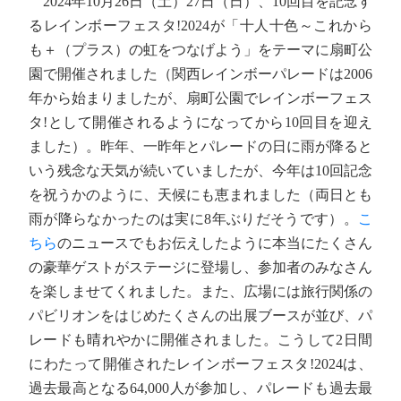
2024年10月26日（土）27日（日）、10回目を記念す
るレインボーフェスタ!2024が「十人十色～これから
も＋（プラス）の虹をつなげよう」をテーマに扇町公
園で開催されました（関西レインボーパレードは2006
年から始まりましたが、扇町公園でレインボーフェス
タ!として開催されるようになってから10回目を迎え
ました）。昨年、一昨年とパレードの日に雨が降ると
いう残念な天気が続いていましたが、今年は10回記念
を祝うかのように、天候にも恵まれました（両日とも
雨が降らなかったのは実に8年ぶりだそうです）。
こ
ちら
のニュースでもお伝えしたように本当にたくさん
の豪華ゲストがステージに登場し、参加者のみなさん
を楽しませてくれました。また、広場には旅行関係の
パビリオンをはじめたくさんの出展ブースが並び、パ
レードも晴れやかに開催されました。こうして2日間
にわたって開催されたレインボーフェスタ!2024は、
過去最高となる64,000人が参加し、パレードも過去最