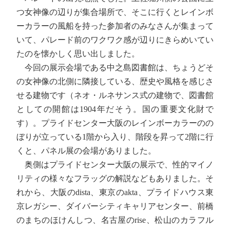
つ女神像の辺りが集合場所で、そこに行くとレインボ
ーカラーの風船を持った参加者のみなさんが集まって
いて、パレード前のワクワク感が辺りにきらめいてい
たのを懐かしく思い出しました。
今回の展示会場である中之島図書館は、ちょうどそ
の女神像の北側に隣接している、歴史や風格を感じさ
せる建物です（ネオ・ルネサンス式の建物で、図書館
としての開館は1904年だそう。国の重要文化財で
す）。プライドセンター大阪のレインボーカラーのの
ぼりが立っている1階から入り、階段を昇って2階に行
くと、パネル展の会場がありました。
奥側はプライドセンター大阪の展示で、性的マイノ
リティの様々なフラッグの解説などもありました。そ
れから、大阪のdista、東京のakta、プライドハウス東
京レガシー、ダイバーシティキャリアセンター、前橋
のまちのほけんしつ、名古屋のrise、松山のカラフル