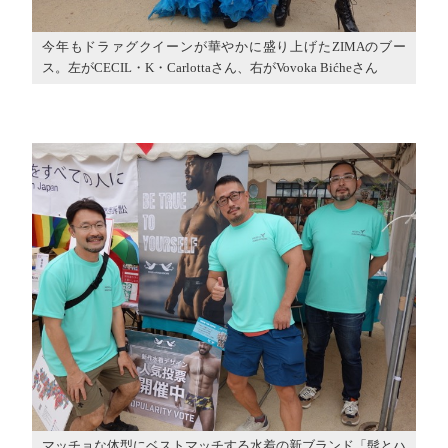
今年もドラァグクイーンが華やかに盛り上げたZIMAのブー
ス。左がCECIL・K・Carlottaさん、右がVovoka Bićheさん
マッチョな体型にベストマッチする水着の新ブランド「髭とハ