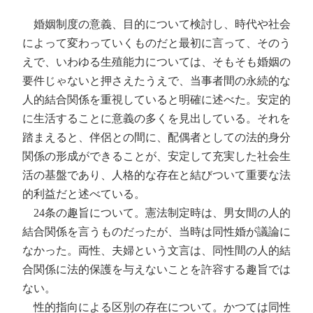
婚姻制度の意義、目的について検討し、時代や社会
によって変わっていくものだと最初に言って、そのう
えで、いわゆる生殖能力については、そもそも婚姻の
要件じゃないと押さえたうえで、当事者間の永続的な
人的結合関係を重視していると明確に述べた。安定的
に生活することに意義の多くを見出している。それを
踏まえると、伴侶との間に、配偶者としての法的身分
関係の形成ができることが、安定して充実した社会生
活の基盤であり、人格的な存在と結びついて重要な法
的利益だと述べている。
24条の趣旨について。憲法制定時は、男女間の人的
結合関係を言うものだったが、当時は同性婚が議論に
なかった。両性、夫婦という文言は、同性間の人的結
合関係に法的保護を与えないことを許容する趣旨では
ない。
性的指向による区別の存在について。かつては同性