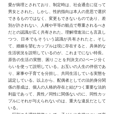
愛が病理とされており、制定時は、社会通念に従って
男女とされた。しかし、性的指向は本人の意思で選択
できるものではなく、変更もできないものであり、差
別が許されない、人権や平等の観点で尊重されるべき
だとの認識が広く共有された。理解増進法にも言及し
つつ、日本でもそういう認識が共有されたと。そし
て、婚姻を望むカップルは現に存在すると、具体的な
生活状況を説明しているのが、これまでにない特長。
原告の生活の実態、困りごとを判決文の2ページ分く
らいを使って説明している。お互いの人生の伴侶であ
り、家事や子育てを分担し、共同生活している実態を
認定している。以上から、配偶者としての法的身分関
係の形成は、個人の人格的存在と結びつく重要な法的
利益であって、異性／同性に関係ないのに、同性カッ
プルにそれが与えられないのは、重大な違反だとして
いる。