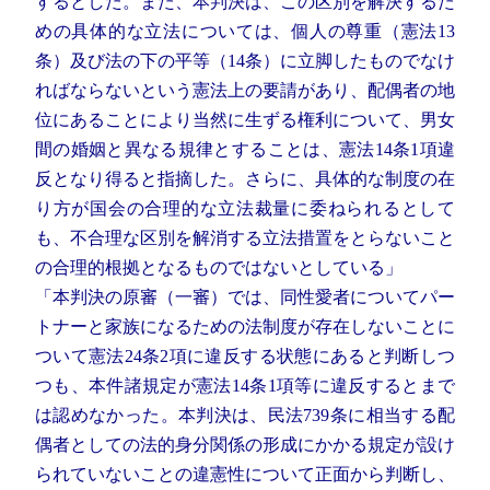
するとした。また、本判決は、この区別を解決するた
めの具体的な立法については、個人の尊重（憲法13
条）及び法の下の平等（14条）に立脚したものでなけ
ればならないという憲法上の要請があり、配偶者の地
位にあることにより当然に生ずる権利について、男女
間の婚姻と異なる規律とすることは、憲法14条1項違
反となり得ると指摘した。さらに、具体的な制度の在
り方が国会の合理的な立法裁量に委ねられるとして
も、不合理な区別を解消する立法措置をとらないこと
の合理的根拠となるものではないとしている」
「本判決の原審（一審）では、同性愛者についてパー
トナーと家族になるための法制度が存在しないことに
ついて憲法24条2項に違反する状態にあると判断しつ
つも、本件諸規定が憲法14条1項等に違反するとまで
は認めなかった。本判決は、民法739条に相当する配
偶者としての法的身分関係の形成にかかる規定が設け
られていないことの違憲性について正面から判断し、