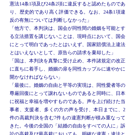
憲法14条1項及び24条2項に違反すると認めたものであ
り、歴史的であり高く評価できる。なお、24条1項違
反の有無については判断しなかった」
「他方で、本判決は、国会が同性間の婚姻を可能とす
る立法措置を講じないことは、現時点において、国会
にとって明白であったとはいえず、国家賠償法上違法
とはいえないとして、原告らの請求を棄却した」
「国は、本判決を真摯に受け止め、本件諸規定の改正
に直ちに着手し、婚姻の扉を同性カップルに速やかに
開かなければならない」
「最後に。婚姻の自由と平等の実現は、同性愛者等の
尊厳回復にとって譲れないものであると同時に、日本
に祝福と幸福を増やすものである。声を上げ続けた当
事者、支援者、多くの方の声を受け、本日までに、2
件の高裁判決を含む7件もの違憲判断が積み重なって
きた。今後の全国の「結婚の自由をすべての人に」訴
訟の高裁及び最高裁においても、明確な違憲・違法と