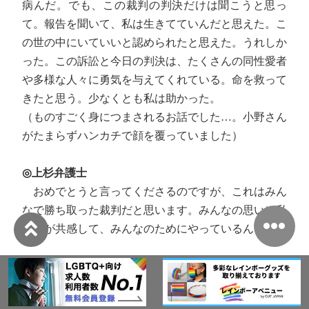
病んだ。でも、この裁判の判決だけは聞こうと思っ
て。報告を聞いて、私は生きてていんだと思えた。こ
の世の中にいていいと認められたと思えた。うれしか
った。この訴訟と今日の判決は、たくさんの同性愛者
や多様な人々に勇気を与えてくれている。命を救って
きたと思う。少なくとも私は助かった。
（ものすごく身につまされるお話でした…。小野さん
がたまらずハンカチで顔を覆っていました）
◎上杉弁護士
おめでとうと言ってくださるのですが、これはみん
なで勝ち取った裁判だと思います。みんなの思いに私
たちが共感して、みんなのためにやっているんです。
◎会場の方のコメント
大阪の判決で傷ついた。当時は当事者だと気づいた
ばかりで、本当に、心に痛かった。上京して、「結婚