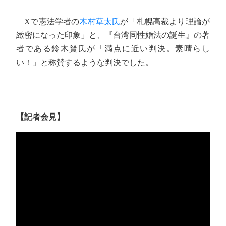
Xで憲法学者の
木村草太氏
が「札幌高裁より理論が
緻密になった印象」と、『台湾同性婚法の誕生』の著
者である鈴木賢氏が「満点に近い判決。素晴らし
い！」と称賛するような判決でした。
【記者会見】