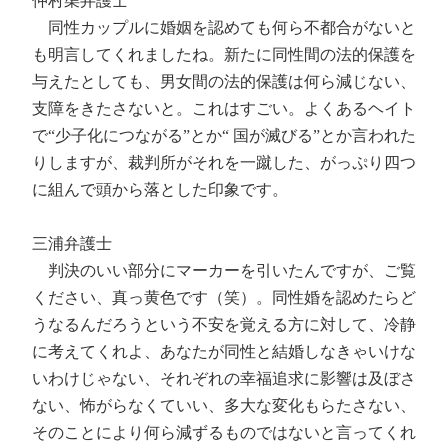
仲村渠弁護士
同性カップルに婚姻を認めても何ら不都合がないと
も明言してくれましたね。新たに同性間の法的保護を
与えたとしても、男女間の法的保護は何ら減じない、
支障をきたさないと。これはすごい。よくあるヘイト
で“少子化につながる”とか“ 国が滅びる”とか言われた
りしますが、裁判所がそれを一蹴した、がっぷり四つ
に組んで頭から落とした印象です。
三浦弁護士
判決のいい部分にマーカーを引いたんですが、ご覧
ください、真っ黄色です（笑）。同性婚を認めたらど
うなるんだろうという不安を覚える方に対して、冷静
に考えてくれよ、あなたが同性と結婚しなきゃいけな
いわけじゃない、それぞれの幸福追求に影響は及ぼさ
ない、怖がらなくていい、多大な変化もらたさない、
そのことにより何ら減ずるものではないと言ってくれ