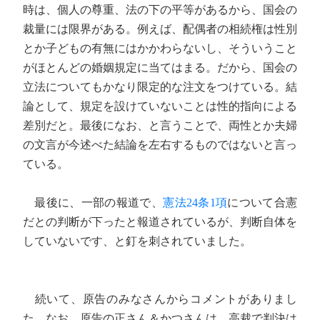
時は、個人の尊重、法の下の平等があるから、国会の
裁量には限界がある。例えば、配偶者の相続権は性別
とか子どもの有無にはかかわらないし、そういうこと
がほとんどの婚姻規定に当てはまる。だから、国会の
立法についてもかなり限定的な注文をつけている。結
論として、規定を設けていないことは性的指向による
差別だと。最後になお、と言うことで、両性とか夫婦
の文言が今述べた結論を左右するものではないと言っ
ている。
最後に、一部の報道で、
憲法24条1項
について合憲
だとの判断が下ったと報道されているが、判断自体を
していないです、と釘を刺されていました。
続いて、原告のみなさんからコメントがありまし
た。なお、原告の正さん＆かつさんは、高裁で判決は