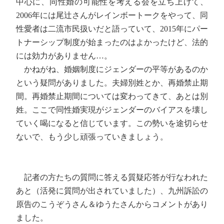
中心に、同性婚の可能性を考える会を立ち上げて、
2006年には尾辻さんがレインボートークをやって、同
性愛者は二流市民扱いだと語っていて、2015年にパー
トナーシップ制度が始まったのはよかったけど、法的
には効力がありません…。
かねがね、婚姻制度にジェンダーの平等があるのか
という疑問がありました。夫婦別姓とか、再婚禁止期
間。再婚禁止期間については変わってきて、あとは別
姓。ここで同性婚実現がジェンダーのバイアスを壊し
ていく喝になると信じています。この勢いを途切らせ
ないで、もう少し頑張っていきましょう。
記者の方たちの質問に答える質疑応答が行なわれた
あと（活発に質問が出されていました）、九州訴訟の
原告のこうぞうさん＆ゆうたさんからコメントがあり
ました。