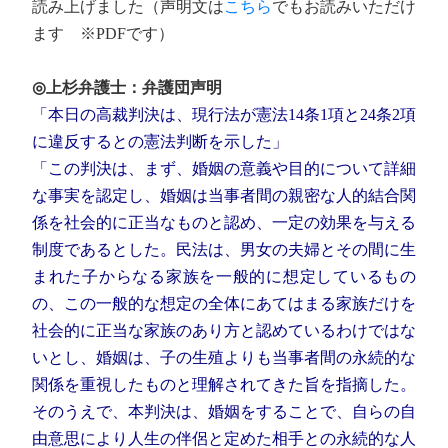
読み上げました（声明文は
こちら
でもお読みいただけ
ます ※PDFです）
◎上杉弁護士：弁護団声明
「本日の高裁判決は、現行法が憲法14条1項と24条2項
に違反するとの憲法判断を示した」
「この判決は、まず、婚姻の意義や目的について詳細
な事実を認定し、婚姻は当事者間の親密な人的結合関
係を社会的に正当なものと認め、一定の効果を与える
制度であるとした。民法は、男女の夫婦とその間に生
まれた子からなる家族を一般的に想定しているもの
の、この一般的な想定の全体にあてはまる家族だけを
社会的に正当な家族のあり方と認めているわけではな
いとし、婚姻は、子の生殖よりも当事者間の永続的な
関係を重視したものと理解されてきた旨を指摘した。
そのうえで、本判決は、婚姻をすることで、自らの自
由意思により人生の伴侶と定めた相手との永続的な人