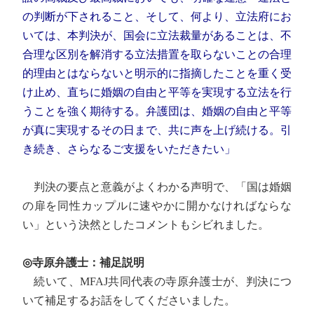
の判断が下されること、そして、何より、立法府にお
いては、本判決が、国会に立法裁量があることは、不
合理な区別を解消する立法措置を取らないことの合理
的理由とはならないと明示的に指摘したことを重く受
け止め、直ちに婚姻の自由と平等を実現する立法を行
うことを強く期待する。弁護団は、婚姻の自由と平等
が真に実現するその日まで、共に声を上げ続ける。引
き続き、さらなるご支援をいただきたい」
判決の要点と意義がよくわかる声明で、「国は婚姻
の扉を同性カップルに速やかに開かなければならな
い」という決然としたコメントもシビれました。
◎寺原弁護士：補足説明
続いて、MFAJ共同代表の寺原弁護士が、判決につ
いて補足するお話をしてくださいました。