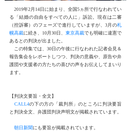
2019年2月14日に始まり、全国5ヵ所で行なわれてい
る「結婚の自由をすべての人に」訴訟。現在は二審
（控訴審）のフェーズで進行していますが、3月の
札
幌高裁
に続き、10月30日、
東京高裁
でも明確に違憲で
あるとの判決が出ました。
この特集では、30日の午後に行なわれた記者会見＆
報告集会をレポートしつつ、判決の意義や、原告や弁
護団や支援者の方たちの喜びの声をお伝えしてまいり
ます。
【判決文要旨・全文】
CALL4
の下の方の「裁判所」のところに判決要旨
と判決全文、弁護団判決声明文が掲載されています。
朝日新聞
にも要旨が掲載されています。