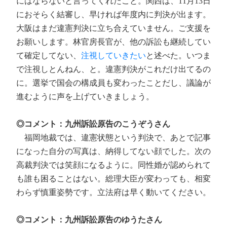
にはならないと言ってくれたこと。関西は、11月13日
におそらく結審し、早ければ年度内に判決が出ます。
大阪はまだ違憲判決に立ち合えていません。ご支援を
お願いします。林官房長官が、他の訴訟も継続してい
て確定してない、
注視していきたい
と述べた。いつま
で注視しとんねん、と。違憲判決がこれだけ出てるの
に。選挙で国会の構成員も変わったことだし、議論が
進むように声を上げていきましょう。
◎コメント：九州訴訟原告のこうぞうさん
福岡地裁では、違憲状態という判決で、あとで記事
になった自分の写真は、納得してない顔でした。次の
高裁判決では笑顔になるように。同性婚が認められて
も誰も困ることはない。総理大臣が変わっても、相変
わらず慎重姿勢です。立法府は早く動いてください。
◎コメント：九州訴訟原告のゆうたさん