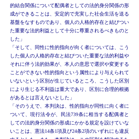
的結合関係について配偶者としての法的身分関係の形
成ができることは、安定的で充実した社会生活を送る
基盤をなすものであり、個人の人格的存在と結びつい
た重要な法的利益として十分に尊重されるべきものと
した」
「そして、同性に性的指向が向く者については、こう
した個人の人格的存在と結びついた重要な法的利益や
それに伴う法的効果が、本人の意思で選択や変更する
ことができない性的指向という属性により与えられて
いないという区別が生じているところ、こうした区別
により生じる不利益は重大であり、区別に合理的根拠
があるとは言えないとした」
「そのうえで、本判決は、性的指向が同性に向く者に
ついて、現行法令が、民法739条に相当する配偶者と
しての法的身分関係の形成にかかる規定を設けていな
いことは、憲法14条1項及び24条2項のいずれにも違反