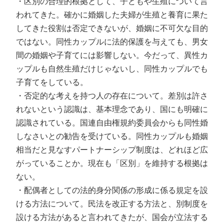
・区別の合理的根拠として、子どもや生殖について言
われてきた。確かに婚姻した夫婦が生殖と養育に果た
してきた役割は否定できないが、婚姻に不可欠な目的
ではない。同性カップルに法的保護を与えても、男女
間の婚姻や子育てには影響しない。今だって、異性カ
ップルも自然生殖だけじゃないし、同性カップルでも
子育てをしている。
・否定的な考えを持つ人の存在について。差別は許さ
れないという認識は、基本理念であり、国にも明確に
認識されている。国連自由権規約委員会からも同性婚
しなさいとの勧告を受けている。同性カップルも婚姻
相当だと見なすパートナーシップ制度は、どれほど広
がっていることか。現在も「区別」を維持する根拠は
ない。
・配偶者としての法的身分関係の形成に係る規定を設
ける方法について。民法を改正する方法と、別制度を
設ける方法があると言われてきたが、国会が立法する