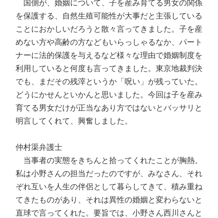
国側が、婚姻について、子を産み育てる男女の関係
を保護する、自然生殖可能性が大事だと主張している
ことにおかしいだろうと散々言ってきました。子を産
めない方や高齢の方などもいらっしゃるなか、パート
ナーに法的保護を与えるなど様々な理由で婚姻制度を
利用していると何度も言ってきました。東京地裁判決
でも、まだその残滓というか「呪い」が残っていた。
どうにかせんといかんと思いました。今回は子を産み
育てる男女だけが正当なあり方ではないとバッサリと
明言してくれて、興奮しました。
仲村渠弁護士
当事者の実態をきちんと拾ってくれたことが胸熱。
私は小野さんの担当だったのですが、みなさん、それ
ぞれ互いを人生の伴侶として暮らしてきて、積み重ね
てきたものがあり、それは異性の婚姻と変わらないと
直球で言ってくれた。要旨では、小野さん西川さんと