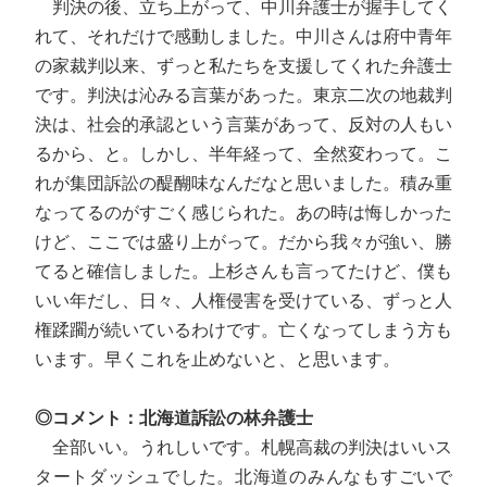
判決の後、立ち上がって、中川弁護士が握手してく
れて、それだけで感動しました。中川さんは府中青年
の家裁判以来、ずっと私たちを支援してくれた弁護士
です。判決は沁みる言葉があった。東京二次の地裁判
決は、社会的承認という言葉があって、反対の人もい
るから、と。しかし、半年経って、全然変わって。こ
れが集団訴訟の醍醐味なんだなと思いました。積み重
なってるのがすごく感じられた。あの時は悔しかった
けど、ここでは盛り上がって。だから我々が強い、勝
てると確信しました。上杉さんも言ってたけど、僕も
いい年だし、日々、人権侵害を受けている、ずっと人
権蹂躙が続いているわけです。亡くなってしまう方も
います。早くこれを止めないと、と思います。
◎コメント：北海道訴訟の林弁護士
全部いい。うれしいです。札幌高裁の判決はいいス
タートダッシュでした。北海道のみんなもすごいで