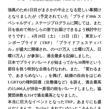
強風のため1日目がまさかの中止となる悲しい幕開け
となりましたが（予定されていた「プライド30th ス
ペシャルデイ」ステージプログラムに関しては、また
日を改めて何かしらの形でお届けできるよう検討中だ
そうです）、4月20日（土）・21日（日）、東京レイ
ンボープライド（TRP）「プライドフェスティバ
ル」が盛大に開催され、のべ27万人（土曜12万人、日
曜15万人）が参加し、過去最多を記録しました。
日本でプライドパレードが始まってから30周年という
節目を祝う特別な企画も行なわれ、また、「変わるま
で、あきらめない。」を掲げ、結婚の自由をはじめ
LGBTQの権利回復（法整備など）を訴え、過去最高
の15,000人が渋谷〜原宿の街をパレードしました。協
賛団体数も314で過去最高となりました。
本当に巨大なイベントとなったTRP。あまりにも盛
りだくさんで、カバーしきれていないところもたくさ