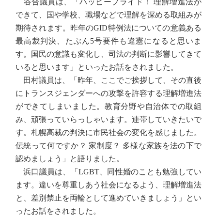
谷合議員は、「ハッピープライド！ 理解増進法が
できて、国や学校、職場などで理解を深める取組みが
期待されます。昨年のGID特例法についての意義ある
最高裁判決、たぶん5号要件も違憲になると思いま
す。国民の意識も変化し、司法の判断に影響してきて
いると思います」といったお話をされました。
田村議員は、「昨年、ここでご挨拶して、その直後
にトランスジェンダーへの攻撃を許容する理解増進法
ができてしまいました。教育分野や自治体での取組
み、頑張っていらっしゃいます。連帯していきたいで
す。札幌高裁の判決に市民社会の変化を感じました。
伝統って何ですか？ 家制度？ 多様な家族を法の下で
認めましょう」と語りました。
浜口議員は、「LGBT、同性婚のことも勉強してい
ます。違いを尊重しあう社会になるよう、理解増進法
と、差別禁止を両輪として進めていきましょう」とい
ったお話をされました。