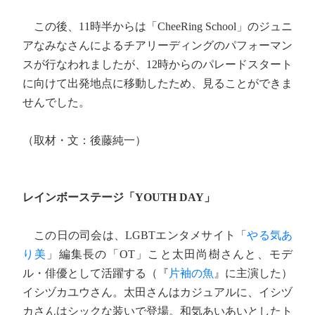
この後、11時半からは「CheeRing School」のジュニ
アなみなさんによるチアリーディングのパフォーマン
スが行なわれましたが、12時からのパレードスタート
に向けて出発地点に移動したため、見ることができま
せんでした。
（取材・文：後藤純一）
レインボーステージ「YOUTH DAY」
この日の司会は、LGBTエンタメサイト「
やる気あ
り美
」編集長の「OT」こと太田尚樹さんと、モデ
ル・俳優として活躍する（『
片袖の魚
』に主演した）
イシヅカユウさん。太田さんはカジュアルに、イシヅ
カさんはシックな装いで登場。和気あいあいとしたト