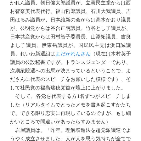
かれん議員、朝日健太郎議員が、立憲民主党からは西
村智奈美代表代行、福山哲郎議員、石川大我議員、吉
田はるみ議員が、日本維新の会からは高木かおり議員
が、公明党からは谷合正明議員、竹谷とし子議員が、
日本共産党からは田村智子委員長、山添拓議員、吉良
よし子議員、伊東岳議員が、国民民主党は浜口誠議
員、れいわ新選組は
よだかれんさん
（現在は木村英子
議員の公設秘書ですが、トランスジェンダーであり、
次期衆院選への出馬が決まっているということで、よ
ださんに代表のスピーチをお願いした模様です）、そ
して社民党の福島瑞穂党首が壇上に上がりました。
そして、各党を代表する方1名ずつがスピーチしま
した（リアルタイムでとったメモを書き起こすかたち
で、できる限り忠実に再現しているのですが、もし細
かいところで間違いがあったらすみません）
岩屋議員は、「昨年、理解増進法を超党派議連でよ
うやく成立させました。人が人を思う気持ちが全てで