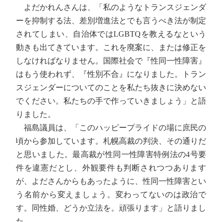
よだかれんさんは、「私のようなトランスジェンダ
ーを抑制する法、差別増進法とでも言うべき法が制定
されてしまい、自治体ではLGBTQを教えるなという
動きも出てきています。これを廃案に、または修正を
しなければなりません。国際社会で『性同一性障害』
はもう使われず、『性別不合』になりました。トラン
スジェンダーについてのことを私たち抜きに決めない
でください。私たちの手で作っていきましょう」と語
りました。
福島議員は、「このハッピープライドの場に庶民の
頃から参加しています。札幌高裁の判決、その通りだ
と思いました。最高裁が性同一性障害特例法の4号要
件を違憲だとし、外観要件も判断されつつあります
が、よださんからもあったように、性同一性障害とい
う名前から変えましょう。変わってないのは政治で
す。同性婚、どうか立法を。頑張ります」と語りまし
た。