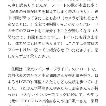
ん申し訳ありませんが、フロートの数が本当に多く
（記事の分量が限界を超えてしまう懸念もあり）、途
中で雨が降ってきたこともあり（カメラが濡れると大
変なことに…）全部で4時間くらいかかったパレード
の全てのフロートをご紹介することが難しくなり（人
間なので、お腹も空きますし、トイレにも行きます
し、体力的にも限界があります）…ここでは企業様の
フロート以外に絞ってご紹介させていただきます。悪
しからずご了承ください。
先頭は「東京レインボープライド」のフロートで、
共同代表の方たちと南定四郎さんが横断幕を持ち、日
本ろうLGBTQ+連盟の方たちなども先頭を歩いていま
した。（たぶん李琴峰さんやみたらし加奈さんらが持
った）巨大なレインボーフラッグに続いて、今年も
（元SECRET GUYZの諭吉さんや山口颯一さん、東郷