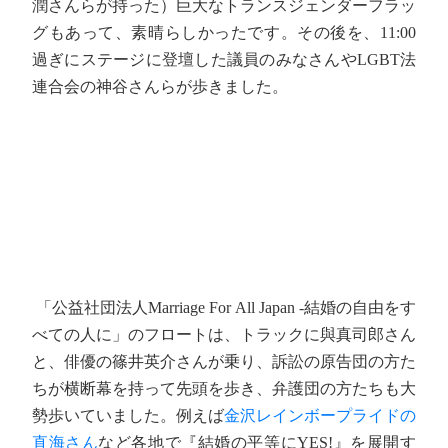
潤さんらが持った）巨大なトランスジェンダーフラッ
グもあって、素晴らしかったです。その後を、11:00
過ぎにステージに登壇した議員のみなさんやLGBT法
連合会の神谷さんらが歩きました。
「公益社団法人Marriage For All Japan -結婚の自由をす
べての人に」のフロートは、トラックに與真司郎さん
と、俳優の篠井英介さんが乗り、訴訟の原告団の方た
ちが横断幕を持って先頭を歩き、弁護団の方たちも大
勢歩いていました。例えば
金沢レインボープライドの
直海さん
など各地で『結婚の平等にYES!』を展開す