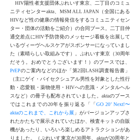
HIV陽性者支援団体ぷれいす東京、二丁目のコミュ
ニティセンターakta、MSM ALL JAPAN（全国にある
HIVなど性の健康の情報発信をするコミュニティセン
ター・団体の活動をご紹介）の合同ブース。二丁目仲
通交差点にHIV予防啓発のメッセージ看板を出展して
いるヴィーヴヘルスケアがスポンサーになっていまし
た（素晴らしい取組みです）。ぷれいす東京（30周年
だそう。おめでとうございます！）のブースでは、
PrEP
のご案内などのほか「第2回LASH調査報告書」
（主にゲイ・バイセクシュアル男性を対象とした性行
動・恋愛観・薬物使用・HIVへの意識・メンタルヘル
スなど）の冊子も配布されていました。aktaのブース
ではこれまでの20年を振り返る「「
GO 20’ Next!〜
aktaのこれまで、これから展
」がバージョンアップさ
れたかたちで展示されていたほか、検査キットの自販
機があったり、いろいろ楽しめるアトラクションがあ
りました。（ぷれいす東京が30周年、aktaが20周年と