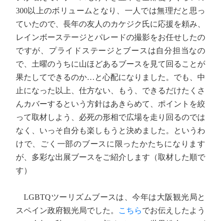
300以上のボリュームとなり、一人では無理だと思っ
ていたので、長年の友人のカケジク氏に応援を頼み、
レインボーステージとパレードの撮影をお任せしたの
ですが、プライドステージとブースは自分担当なの
で、土曜のうちに山ほどあるブースを見て回ることが
果たしてできるのか…と心配になりました。でも、中
止になった以上、仕方ない、もう、できるだけたくさ
んカバーするという方針はあきらめて、ポイントを絞
って取材しよう、必死の形相で広場を走り回るのでは
なく、いっそ自分も楽しもうと決めました。というわ
けで、ごく一部のブースに限ったかたちになります
が、多彩な出展ブースをご紹介します（取材した順で
す）
LGBTQツーリズムブースは、今年は大阪観光局と
スペイン政府観光局でした。
こちら
でお伝えしたよう