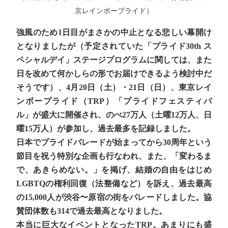
京レインボープライド）
強風のため1日目がまさかの中止となる悲しい幕開け
となりましたが（予定されていた「プライド30th ス
ペシャルデイ」ステージプログラムに関しては、また
日を改めて何かしらの形でお届けできるよう検討中だ
そうです）、4月20日（土）・21日（日）、東京レイ
ンボープライド（TRP）「プライドフェスティバ
ル」が盛大に開催され、のべ27万人（土曜12万人、日
曜15万人）が参加し、過去最多を記録しました。
日本でプライドパレードが始まってから30周年という
節目を祝う特別な企画も行なわれ、また、「変わるま
で、あきらめない。」を掲げ、結婚の自由をはじめ
LGBTQの権利回復（法整備など）を訴え、過去最高
の15,000人が渋谷〜原宿の街をパレードしました。協
賛団体数も314で過去最高となりました。
本当に巨大なイベントとなったTRP。あまりにも盛