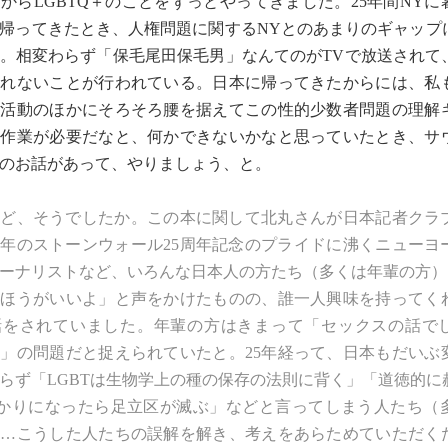
からLGBTQ＋のことをずっとやってきました。25年間NYに暮
帰ってきたとき、人権問題に関するNYとのあまりのギャップ
。相変わらず「保毛尾田保毛男」なんてのがTVで放送されて
られないことが行われている。日本に帰ってきたからには、私
ム活動のほかにそろそろ腰を据えてこの性的少数者問題の理解
る作業が必要だなと、何かできないかなと思っていたとき、サ
のお話があって、やりましょう、と。
ほど、そうでしたか。この本に関して北丸さんが
日本記者クラ
94年のストーンウォール25周年記念のプライドに沸くニューヨ
ーナリストなど、いろんな日本人の方たち（多くは年輩の方）に
たほうがいいよ」と声をかけたものの、誰一人興味を持ってく
話をされていました。年輩の方はきまって「セックスの話で
」の問題だと捉えられていたと。25年経って、日本もだいぶ
らず「LGBTは生物学上の種の保存の法則に背く」「道徳的に
ばかりになったら足立区が滅ぶ」などと言ってしまう人たち（
て…こうした人たちの誤解を解き、考えをあらためていただく