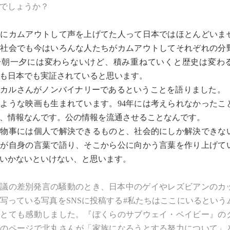
でしょうか？
時にカムアウトして声を上げてた人って日本ではほとんどいま
な社会でも今はいろんな人たちがカムアウトしてそれぞれの分
一朝一夕には変わらないけど、積み重ねていくと歴史は変わ
も日本でも実証されていると思います。
ルさんがノンバイナリーであるということを語りました。『h
ような映画も生まれています。94年には考えられなかったこ
、情報なんです。公の情報を流通させることなんです。
物事には個人で解決できるものと、社会的にしか解決できな
々が自身の言葉で語り、そこから公に向かう言葉を作り上げて
いかないといけない、と思います。
区議の差別発言の騒動のとき、日本中のゲイやレズビアンのカ
写っている写真をSNSに投稿する
#私たちはここにいる
という
、とても感動しました。
『ぼくらのサブウェイ・ベイビー』の
グのページ
で北丸さんが「家族になろうとする努力について」