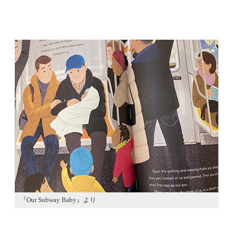
『Our Subway Baby』より