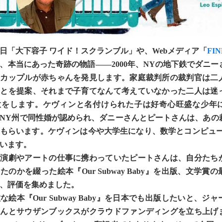
「大下容子 ワイド！スクランブル」や、Webメディア「
FI
、本当にあった奇跡の物語――2000年、NYの地下鉄でダニー
イカップルが赤ちゃんを発見します。家庭裁判所の裁判官は二
ことを提案、それまで子育てなんて考えていなかった二人は迷
意をします。ケヴィンと名付けられた子は好奇心旺盛な少年
にはNY州で同性婚が認められ、ダニーさんとピートさんは、あの
もらいます。ケヴィンは今や大学生になり、数学とコンピュー
います。
演劇やアートの仕事に携わっていたピートさんは、自分たち
たのかを綴った絵本『Our Subway Baby』を出版、文学賞
、評価を集めました。
絵本『Our Subway Baby』を日本でも出版したいと、ジ
さんとサウザンブックスがクラウドファンディングを立ち上げ