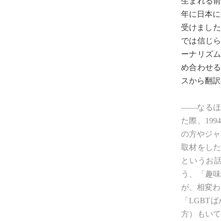
生まれる前
年に日本に
受けました
では信じ
ーナリズ
め合わせ
スから翻訳
――なる
た際、19
の方やジャ
取材をし
というお
う、「趣味
が、相変わ
「LGBT
方）もい