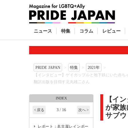
ニュース
特集
コラム
レビュー
PRIDE JAPAN
特集
2021年
【インタビュー】ゲイカップルと地下鉄にいた赤ち
翻訳出版を目指す北丸雄二さん
【イン
INDEX
が家族
3 / 16
< 戻る
次へ >
サブウ
レポート：名古屋レインボー