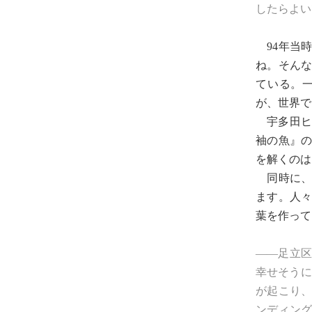
したらよい
94年当
ね。そん
ている。
が、世界で
宇多田ヒカ
袖の魚』の
を解くのは
同時に、
ます。人
葉を作って
――足立
幸せそうに
が起こり
ンディン