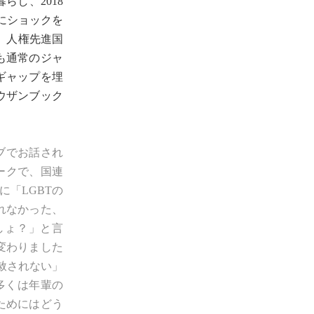
らし、2018
にショックを
、人権先進国
も通常のジャ
ギャップを埋
ウザンブック
ブ
でお話され
ークで、国連
「LGBTの
れなかった、
しょ？」と言
変わりました
赦されない」
多くは年輩の
ためにはどう