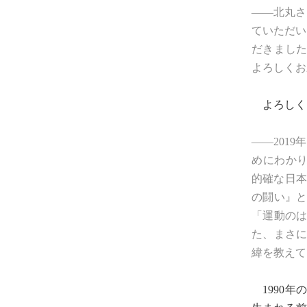
――北丸さ
ていただい
だきまし
よろしくお
よろしく
――201
めにわかりやす
的確な日本
の闘い』と
「運動の
た、まさ
緯を教えて
1990年