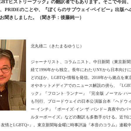
GBTヒストリーブック』の翻訳者でもあります。そこで今回、L
、PRIDEのことや、『ぼくらのサブウェイ·ベイビー』出版へ
お聞きしました。（聞き手：後藤純一）
北丸雄二（きたまるゆうじ）
ジャーナリスト、コラムニスト。中日新聞（東京新聞
経て1996年から独立。長年にわたりNYから日本向け
どのほか、LGBTQ+情報を発信。2018年から拠点を
オやネットメディアでのニュース解説の傍ら、『LGB
ック』『フロント·ランナー』『完全版 ノーマル·ハ
も刊行、ブロードウェイの日本公演版台本『ヘドウ
ー·インチ』『ボーイズ·イン·ザ·バンド～真夜中のパ
ルターボーイズ』などの翻訳も多数手がける。近刊
友情とLGBTQ+』。東京新聞毎金曜に時事評論『本音のコラム』連載