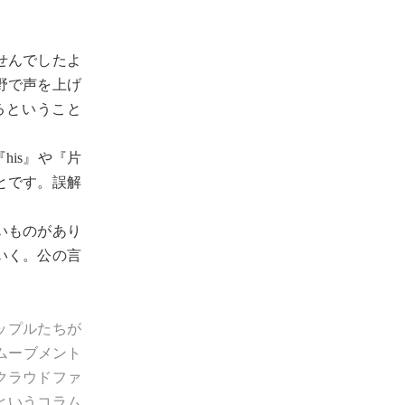
せんでしたよ
野で声を上げ
るということ
is』や『片
とです。誤解
いものがあり
いく。公の言
ップルたちが
ムーブメント
クラウドファ
というコラム