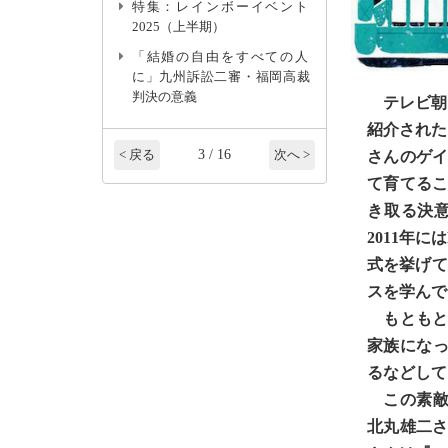
特集：レインボーイベント
2025（上半期）
「結婚の自由をすべての人
に」九州訴訟二審・福岡高裁
判決の意義
テレビ朝日
紹介された
3 / 16
< 戻る
次へ >
さんのゲ
て育てる
き取る決
2011年
式を挙げて
スを学んで
もともと
家族になっ
るなどして
この素敵な
北丸雄二