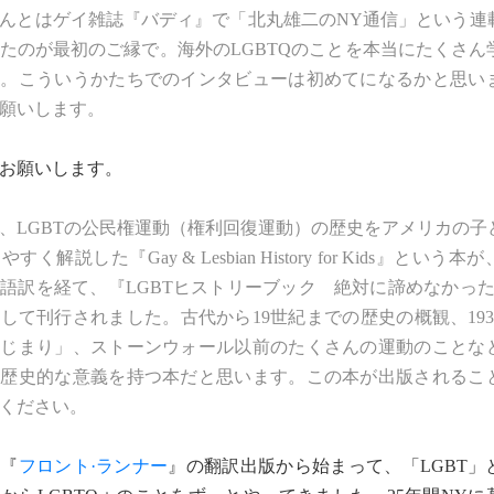
んとはゲイ雑誌『バディ』で「北丸雄二のNY通信」という連
たのが最初のご縁で。海外のLGBTQのことを本当にたくさん
た。こういうかたちでのインタビューは初めてになるかと思い
願いします。
お願いします。
9年、LGBTの公民権運動（権利回復運動）の歴史をアメリカの
く解説した『Gay & Lesbian History for Kids』という
語訳を経て、『LGBTヒストリーブック 絶対に諦めなかった人
して刊行されました。古代から19世紀までの歴史の概観、193
はじまり」、ストーンウォール以前のたくさんの運動のことな
に歴史的な意義を持つ本だと思います。この本が出版されるこ
ください。
の『
フロント·ランナー
』の翻訳出版から始まって、「LGBT」