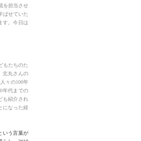
載を担当させ
学ばせていた
ます。今日は
子どもたちのた
本が、北丸さんの
々の100年
0年代までの
ども紹介され
とになった経
という言葉が