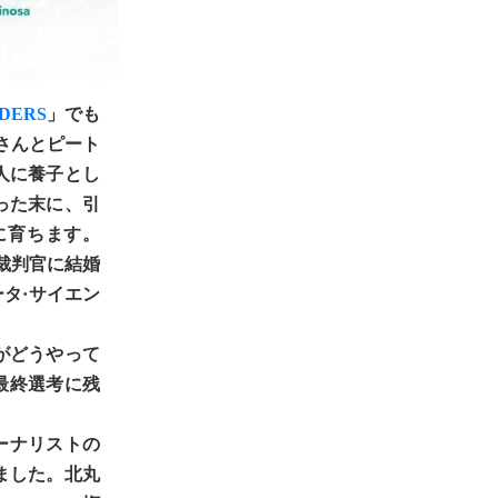
NDERS
」でも
さんとピート
人に養子とし
った末に、引
に育ちます。
裁判官に結婚
タ·サイエン
がどうやって
の最終選考に残
ャーナリストの
ました。北丸