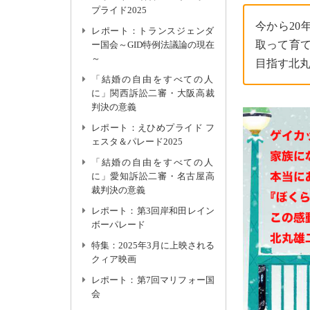
プライド2025
今から20
レポート：トランスジェンダ
取って育
ー国会～GID特例法議論の現在
～
目指す北
「結婚の自由をすべての人
に」関西訴訟二審・大阪高裁
判決の意義
レポート：えひめプライド フ
ェスタ＆パレード2025
「結婚の自由をすべての人
に」愛知訴訟二審・名古屋高
裁判決の意義
レポート：第3回岸和田レイン
ボーパレード
特集：2025年3月に上映される
クィア映画
レポート：第7回マリフォー国
会