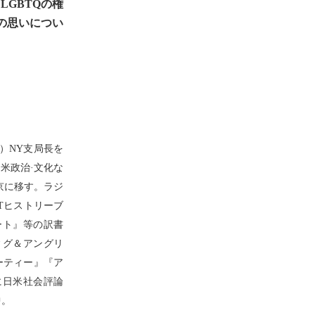
GBTQの権
の思いについ
）NY支局長を
に米政治·文化な
東京に移す。ラジ
Tヒストリーブ
ート』等の訳書
ィグ＆アングリ
ーティー』『ア
に日米社会評論
中。