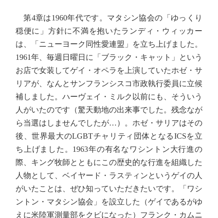
第4章は1960年代です。マタシン協会の「ゆっくり
穏便に」方針に不満を抱いたランディ・ウィッカー
は、「ニューヨーク同性愛連盟」を立ち上げました。
1961年、毎週日曜日に「ブラック・キャット」という
お店で女装してゲイ・オペラを上演していたホゼ・サ
リアが、なんとサンフランシスコ市政執行委員に立候
補しました。ハーヴェイ・ミルク以前にも、そういう
人がいたのです（驚天動地の出来事でした。残念なが
ら当選はしませんでしたが…）。ホゼ・サリアはその
後、世界最大のLGBTチャリティ団体となるICSを立
ち上げました。1963年の有名なワシントン大行進の
際、キング牧師とともにこの歴史的な行進を組織した
人物として、ベイヤード・ラスティンというゲイの人
がいたことは、ぜひ知っていただきたいです。「ワシ
ントン・マタシン協会」を設立した（ゲイであるがゆ
えに米陸軍測量部をクビになった）フランク・カムニ