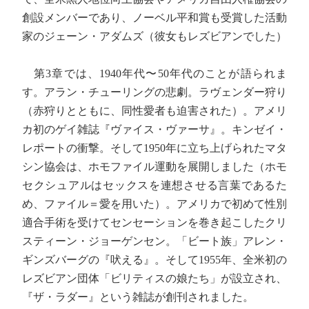
創設メンバーであり、ノーベル平和賞も受賞した活動
家のジェーン・アダムズ（彼女もレズビアンでした）
第3章では、1940年代〜50年代のことが語られま
す。アラン・チューリングの悲劇。ラヴェンダー狩り
（赤狩りとともに、同性愛者も迫害された）。アメリ
カ初のゲイ雑誌『ヴァイス・ヴァーサ』。キンゼイ・
レポートの衝撃。そして1950年に立ち上げられたマタ
シン協会は、ホモファイル運動を展開しました（ホモ
セクシュアルはセックスを連想させる言葉であるた
め、ファイル＝愛を用いた）。アメリカで初めて性別
適合手術を受けてセンセーションを巻き起こしたクリ
スティーン・ジョーゲンセン。「ビート族」アレン・
ギンズバーグの『吠える』。そして1955年、全米初の
レズビアン団体「ビリティスの娘たち」が設立され、
『ザ・ラダー』という雑誌が創刊されました。