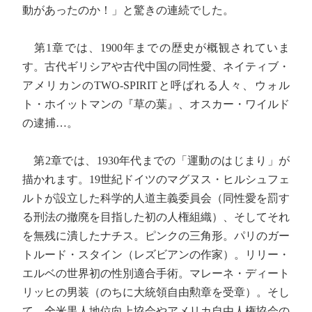
動があったのか！」と驚きの連続でした。
第1章では、1900年までの歴史が概観されていま
す。古代ギリシアや古代中国の同性愛、ネイティブ・
アメリカンのTWO-SPIRITと呼ばれる人々、ウォル
ト・ホイットマンの『草の葉』、オスカー・ワイルド
の逮捕…。
第2章では、1930年代までの「運動のはじまり」が
描かれます。19世紀ドイツのマグヌス・ヒルシュフェ
ルトが設立した科学的人道主義委員会（同性愛を罰す
る刑法の撤廃を目指した初の人権組織）、そしてそれ
を無残に潰したナチス。ピンクの三角形。パリのガー
トルード・スタイン（レズビアンの作家）。リリー・
エルベの世界初の性別適合手術。マレーネ・ディート
リッヒの男装（のちに大統領自由勲章を受章）。そし
て、全米黒人地位向上協会やアメリカ自由人権協会の