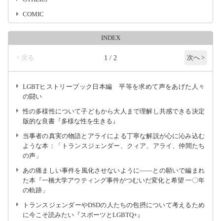
COMIC
INDEX
< 戻る
1 / 2
次へ >
LGBTヒストリーブック日本編 平等を求めて声をあげた人々
の闘い
性の多様性について子どもから大人まで理解し共感できる決定
版的な良書『多様な性を生きる』
当事者の真実の物語とアライによる丁寧な解説が心に沁み込む
ような本：「トランスジェンダー、クィア、アライ、仲間たち
の声」
あの痛ましい事件を風化させないように――との願いで編まれ
た本『一橋大学アウティング事件がつむいだ変化と希望 一〇年
の軌跡」
トランスジェンダーやDSDの人たちの包摂について考えるため
に今こそ読みたい『スポーツとLGBTQ+』