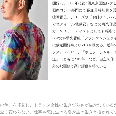
開始し、1995年に第4回東京国際レズ
画祭コンペ部門にて審査員特別賞を
喧嘩番長』シリーズや『お姉チャンバラ V
ぐれアイドル地獄変』などの商業作
方、VFXアーティストとしても幅広く
BSPの科学史番組「フランケンシュタ
は放送開始時よりVFXを務める。近年
ソス』（2017）、『ホモソーシャル・
道』（ともに2019年）など、自主制作
外の映画祭で高い評価を得ている
袖の魚』を拝見し、トランス女性の生きづらさが描かれている
と全く変わらない、仕事や恋に生きる姿が生き生きと描かれて