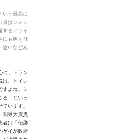
という最高に
自身はシスジ
援するアライ
さにも胸を打
、思いなどあ
心に、トラン
説は、トイレ
ですよね。シ
くる、といっ
せています。
、関東大震災
患者は「伝染
のゲイが政府