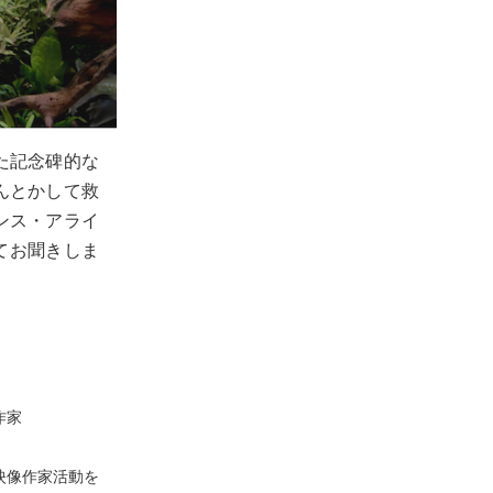
た記念碑的な
んとかして救
ンス・アライ
てお聞きしま
作家
映像作家活動を