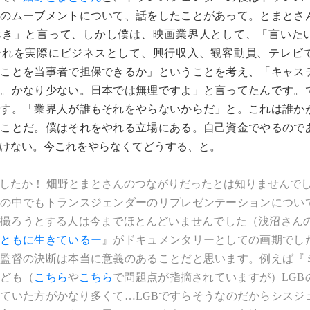
でのムーブメントについて、話をしたことがあって。とまとさ
べき」と言って、しかし僕は、映画業界人として、「言いた
それを実際にビジネスとして、興行収入、観客動員、テレビ
うことを当事者で担保できるか」ということを考え、「キャス
る。かなり少ない。日本では無理ですよ」と言ってたんです。
です。「業界人が誰もそれをやらないからだ」と。これは誰か
いことだ。僕はそれをやれる立場にある。自己資金でやるので
けない。今これをやらなくてどうする、と。
したか！ 畑野とまとさんのつながりだったとは知りませんでした
家の中でもトランスジェンダーのリプレゼンテーションについ
を撮ろうとする人は今までほとんどいませんでした（浅沼さん
はともに生きているー
』がドキュメンタリーとしての画期でし
、監督の決断は本当に意義のあることだと思います。例えば『
なども（
こちら
や
こちら
で問題点が指摘されていますが）LGB
ていた方がかなり多くて…LGBですらそうなのだからシスジ