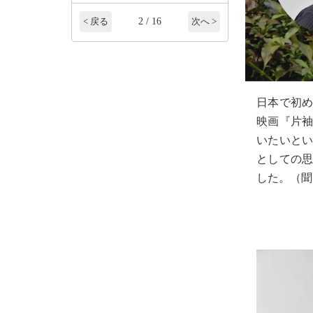
2 / 16
< 戻る
次へ >
日本で初
映画『片
いたいと
としての思
した。（聞