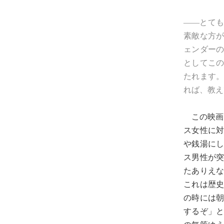
――とて
素敵な方
ェンダー
としてこ
たれます
れば、教え
この映画
ス女性に
や銭湯に
ス男性が
たありえ
これは歴
の時には
するぞ」