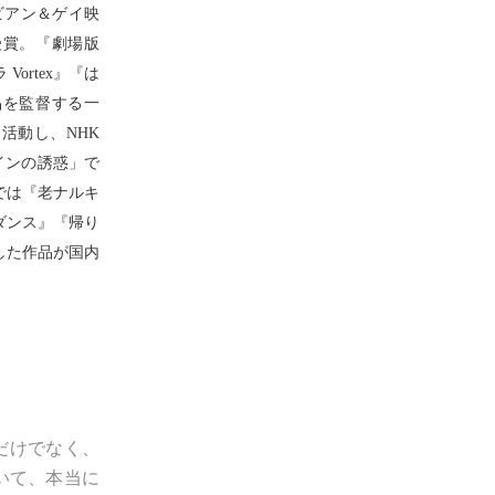
ビアン＆ゲイ映
受賞。『劇場版
ortex』『は
品を監督する一
活動し、NHK
インの誘惑」で
では『老ナルキ
ダンス』『帰り
した作品が国内
だけでなく、
いて、本当に