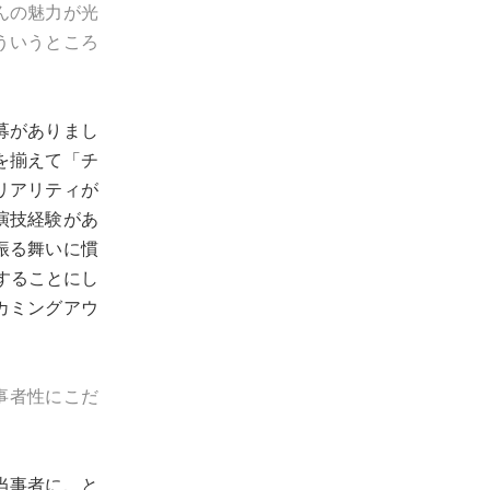
んの魅力が光
ういうところ
募がありまし
を揃えて「チ
リアリティが
演技経験があ
振る舞いに慣
することにし
カミングアウ
事者性にこだ
当事者に、と