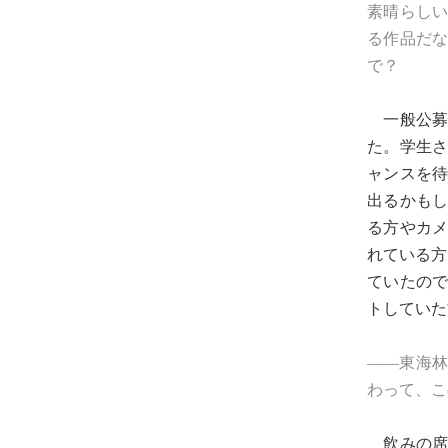
素晴らし
る作品だ
で？
一般公募
た。学生
ャンスを
出るかも
る方やカ
れている方
ていたの
トしていた
――東海
わって、こ
飲みの席