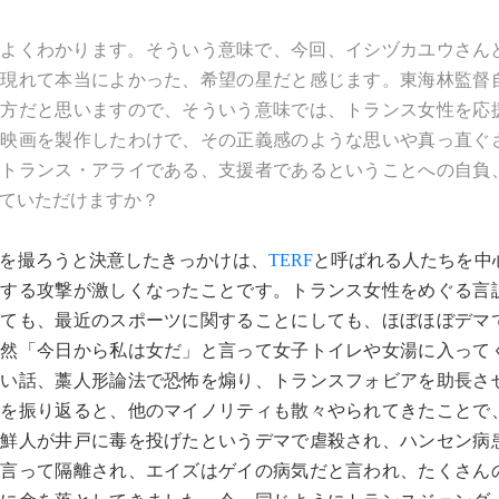
もよくわかります。そういう意味で、今回、イシヅカユウさん
が現れて本当によかった、希望の星だと感じます。東海林監督
の方だと思いますので、そういう意味では、トランス女性を応
の映画を製作したわけで、その正義感のような思いや真っ直ぐ
。トランス・アライである、支援者であるということへの自負
ていただけますか？
を撮ろうと決意したきっかけは、
TERF
と呼ばれる人たちを中
対する攻撃が激しくなったことです。トランス女性をめぐる言
しても、最近のスポーツに関することにしても、ほぼほぼデマ
突然「今日から私は女だ」と言って女子トイレや女湯に入って
ない話、藁人形論法で恐怖を煽り、トランスフォビアを助長さ
史を振り返ると、他のマイノリティも散々やられてきたことで
朝鮮人が井戸に毒を投げたというデマで虐殺され、ハンセン病
と言って隔離され、エイズはゲイの病気だと言われ、たくさん