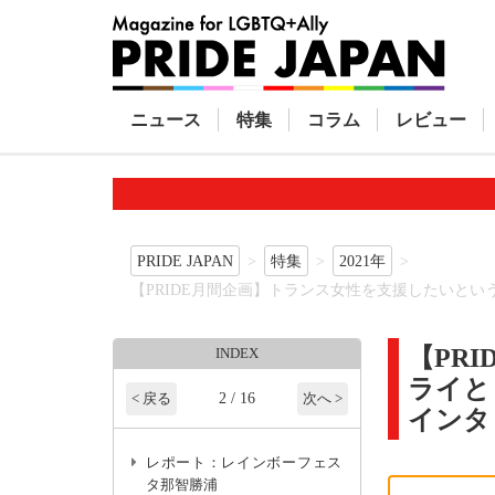
ニュース
特集
コラム
レビュー
PRIDE JAPAN
特集
2021年
【PRIDE月間企画】トランス女性を支援したいと
【PR
INDEX
ライと
2 / 16
< 戻る
次へ >
インタ
レポート：レインボーフェス
タ那智勝浦