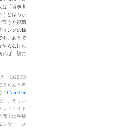
んは「当事者
いことはわか
で言うと視聴
ティングの幅
でも、あとで
がやらなけれ
あれば、誰に
。LGBTQ
てきちんと考
の『
I Am Here
た）。そうい
ミッドナイト
の間では手放
ェンダー・ス