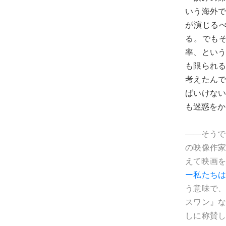
いう海外
が演じる
る。でも
率、とい
も限られ
考えたん
ばいけな
も迷惑をか
――そうで
の映像作
えて映画
ー私たち
う意味で
スワン』
しに称賛し