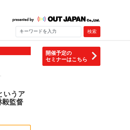
検索
開催予定の
セミナーはこちら
ー
というア
林毅監督