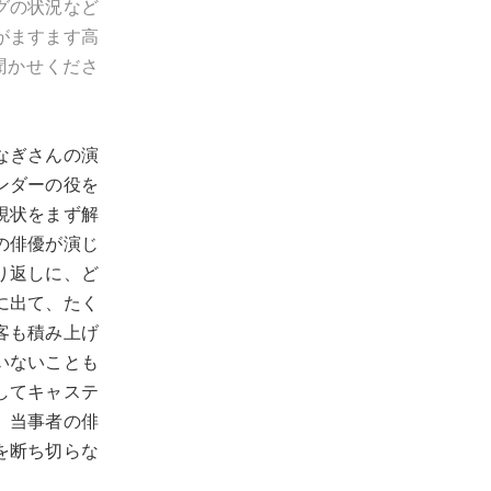
グの状況など
がますます高
聞かせくださ
なぎさんの演
ンダーの役を
現状をまず解
の俳優が演じ
り返しに、ど
に出て、たく
客も積み上げ
いないことも
してキャステ
、当事者の俳
を断ち切らな