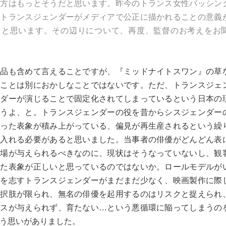
の方はもっとそうだと思います。昨今のトランス女性バッシン
、トランスジェンダーがメディアで公正に描かれることの意義
ると思います。その辺りについて、再度、監督のお考えをお
品も含めて言えることですが、『ミッドナイトスワン』の草
ることは別におかしなことではないです。ただ、トランスジェ
ンダーが演じることで固定化されてしまっているという日本の
ょうよ、と。トランスジェンダーの役を昔からシスジェンダー
誤った表象が積み上がっている、偏見が再生産されるという繰
を入れる必要があると思いました。当事者の俳優がどんどん表
の場が与えられるべきなのに、現状はそうなっていないし、観
った表象が正しいと思っているのではないか。ロールモデルが
優を志すトランスジェンダーがまだまだ少なく、映画製作に際
選択肢が限られ、無名の俳優を起用するのはリスクと捉えられ
ンスが与えられず、育たない…という悪循環に陥ってしまうの
う思いがありました。