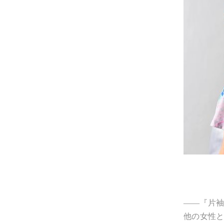
――『片
他の女性