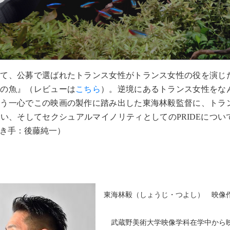
めて、公募で選ばれたトランス女性がトランス女性の役を演じ
袖の魚』（レビューは
こちら
）。逆境にあるトランス女性をな
いう一心でこの映画の製作に踏み出した東海林毅監督に、トラ
い、そしてセクシュアルマイノリティとしてのPRIDEについ
き手：後藤純一）
東海林毅（しょうじ・つよし） 映像
武蔵野美術大学映像学科在学中から