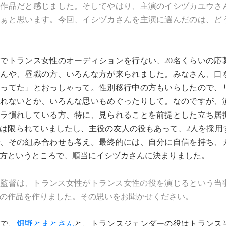
い作品だと感じました。そしてやはり、主演のイシヅカユウさ
なぁと思います。今回、イシヅカさんを主演に選んだのは、ど
でトランス女性のオーディションを行ない、20名くらいの応
さんや、昼職の方、いろんな方が来られました。みなさん、口
待ってた」とおっしゃって。性別移行中の方もいらしたので、
しれないとか、いろんな思いもめぐったりして。なのですが、
メラ慣れしている方、特に、見られることを前提とした立ち居
は限られていましたし、主役の友人の役もあって、2人を採用
で、その組み合わせも考え。最終的には、自分に自信を持ち、
方というところで、順当にイシヅカさんに決まりました。
林監督は、トランス女性がトランス女性の役を演じるという当
の作品を作りました。その思いをお聞かせください。
で、
畑野とまとさん
と、トランスジェンダーの役はトランス