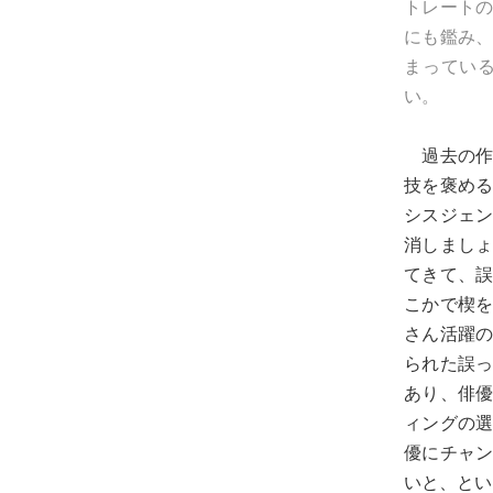
トレート
にも鑑み
まってい
い。
過去の作
技を褒め
シスジェ
消しまし
てきて、
こかで楔
さん活躍
られた誤
あり、俳
ィングの
優にチャ
いと、とい