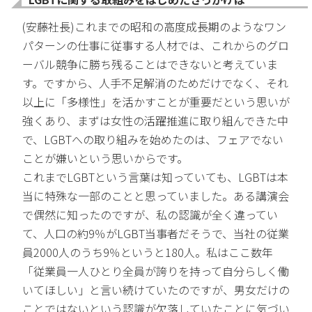
(安藤社長)これまでの昭和の高度成長期のようなワン
パターンの仕事に従事する人材では、これからのグロ
ーバル競争に勝ち残ることはできないと考えていま
す。ですから、人手不足解消のためだけでなく、それ
以上に「多様性」を活かすことが重要だという思いが
強くあり、まずは女性の活躍推進に取り組んできた中
で、LGBTへの取り組みを始めたのは、フェアでない
ことが嫌いという思いからです。
これまでLGBTという言葉は知っていても、LGBTは本
当に特殊な一部のことと思っていました。ある講演会
で偶然に知ったのですが、私の認識が全く違ってい
て、人口の約9％がLGBT当事者だそうで、当社の従業
員2000人のうち9％というと180人。私はここ数年
「従業員一人ひとり全員が誇りを持って自分らしく働
いてほしい」と言い続けていたのですが、男女だけの
ことではないという認識が欠落していたことに気づい