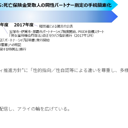
ィ推進方針”に「性的指向／性自認等による違いを尊重し、多
マガ」を配信し、アライの輪を広げている。