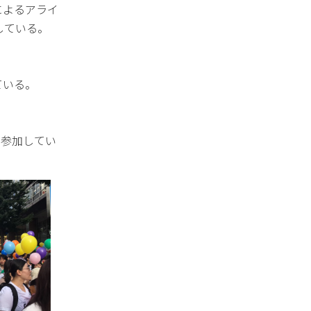
」によるアライ
している。
ている。
へ参加してい