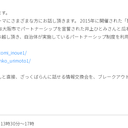
ます。
マにさまざまな方にお話し頂きます。 2015年に開催された「
には大阪市でパートナーシップを宣誓された井上ひとみさんと瓜本
お越し頂き、自治体が実施しているパートナーシップ制度を利
itomi_inoue1/
junko_urimoto1/
んと直接、ざっくばらんに話せる情報交換会を、ブレークアウ
13時30分～17時