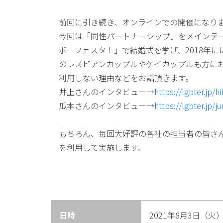
前回に引き続き、オンラインでの開催になり
今回は「同性パートナーシップ」をメインテー
ボーフェスタ！」で結婚式を挙げ、2018年
のレズビアンカップルやゲイカップルも方に
利用しない理由などをお話頂きます。
井上さんのインタビュー→
https://lgbter.jp/h
瓜本さんのインタビュー→
https://lgbter.jp/
もちろん、毎回大好評の各社の担当者の皆さ
を利用して実施します。
日時
2021年8月3日（火）