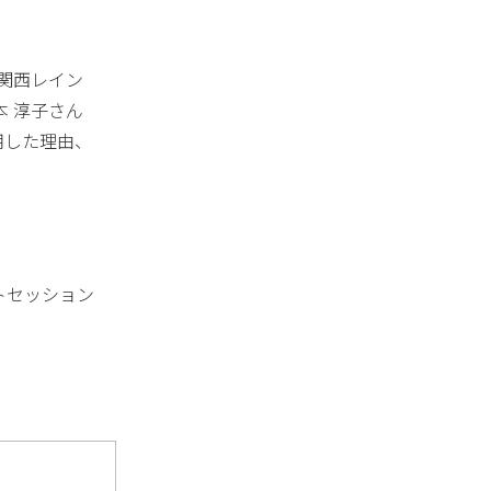
関西レイン
 淳子さん
用した理由、
トセッション