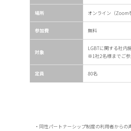
場所
オンライン（Zoom
参加費
無料
LGBTに関する社
対象
※1社2名様までご
定員
80名
・同性パートナーシップ制度の利用者からの