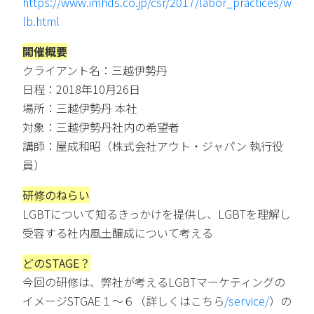
https://www.imhds.co.jp/csr/2017/labor_practices/w
lb.html
開催概要
クライアント名：三越伊勢丹
日程：2018年10月26日
場所：三越伊勢丹 本社
対象：三越伊勢丹社内の希望者
講師：屋成和昭（株式会社アウト・ジャパン 執行役
員）
研修のねらい
LGBTについて知るきっかけを提供し、LGBTを理解し
受容する社内風土醸成について考える
どのSTAGE？
今回の研修は、
弊社が考えるLGBTマーケティングの
イメージSTGAE１～６
（詳しくはこちら
/service/
）の