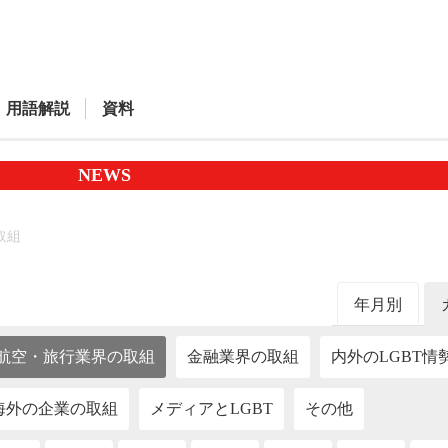
用語解説
資料
NEWS
取組
年月別
航空・旅行業界の取組
金融業界の取組
内外のLGBT情
海外の企業の取組
メディアとLGBT
その他