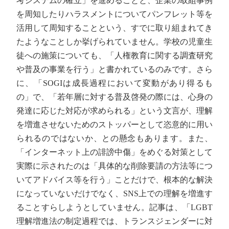
考システムの確立」を進めることと、企業の取組事例
を周知したりハラスメントについてパンフレット等を
活用して周知することという、すでに取り組まれてき
たようなことしか挙げられていません。学校の児童生
徒への施策についても、「人権教育に関する調査研究
や普及の事業を行う」と書かれているのみです。さら
に、「SOGIは成長過程において変動があり得るも
の」で、「若年層に対する普及啓発の際には、心身の
発達に応じた対応が求められる」という文言が、理解
を増進させないためのストッパーとして恣意的に用い
られるのではないか、との懸念もあります。また、
「インターネット上の誹謗中傷」をめぐる対策として
実際に示されたのは「具体的な削除要請の方法等につ
いてアドバイス等を行う」ことだけで、根本的な解決
になっていないだけでなく、SNS上での理解を増進す
ることすらしようとしていません。記事は、「LGBT
理解増進法の制定過程では、トランスジェンダーに対