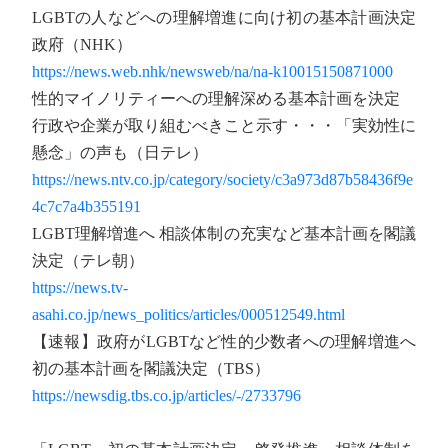
LGBTの人などへの理解増進に向け初の基本計画決定
政府（NHK）
https://news.web.nhk/newsweb/na/na-k10015150871000
性的マイノリティーへの理解深める基本計画を決定
行政や企業が取り組むべきこと示す・・・「実効性に
懸念」の声も（日テレ）
https://news.ntv.co.jp/category/society/c3a973d87b58436f9e
4c7c7a4b355191
LGBT理解増進へ 相談体制の充実など基本計画を閣議
決定（テレ朝）
https://news.tv-
asahi.co.jp/news_politics/articles/000512549.html
【速報】政府がLGBTなど性的少数者への理解増進へ
初の基本計画を閣議決定（TBS）
https://newsdig.tbs.co.jp/articles/-/2733796