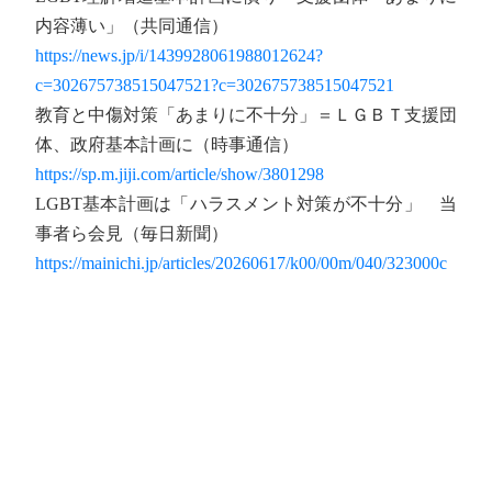
内容薄い」（共同通信）
https://news.jp/i/1439928061988012624?
c=302675738515047521?c=302675738515047521
教育と中傷対策「あまりに不十分」＝ＬＧＢＴ支援団
体、政府基本計画に（時事通信）
https://sp.m.jiji.com/article/show/3801298
LGBT基本計画は「ハラスメント対策が不十分」 当
事者ら会見（毎日新聞）
https://mainichi.jp/articles/20260617/k00/00m/040/323000c