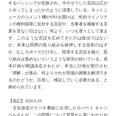
するバッシングが拡散され、今やそうした言説は広が
りきってしまったかのように浸透している。ネットニ
ュースのコメント欄やSNSを開けば、性的マイノリテ
ィの権利保障に反対する言説や、当事者を揶揄する言
葉を見ない日はない。何より、いつも遅々として進ま
ず、このような言説を広めてきたのは政治ではない
か。本来は民間の取り組みを後押しする役割のはず
が、むしろポーズだけ示し、阻害する言説を煽り、取
り組みは進めないというような状況が続いている。基
本計画が閣議決定されたが、本当に計画が実行され
「理解」が進み、何よりそれが現場の困難を解消でき
るのかどうか、注視し、検証していく必要がある」と
締められています。
【追記】2026.6.19
文化放送のラジオ番組に出演したロバート キャン
ベルさんが、この問題について背景から実にわかりや