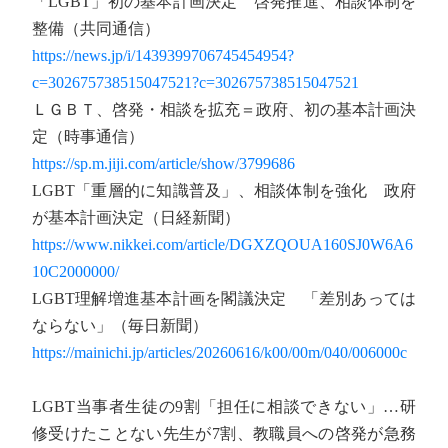
「LGBT」初の基本計画決定 啓発推進、相談体制を
整備（共同通信）
https://news.jp/i/1439399706745454954?
c=302675738515047521?c=302675738515047521
ＬＧＢＴ、啓発・相談を拡充＝政府、初の基本計画決
定（時事通信）
https://sp.m.jiji.com/article/show/3799686
LGBT「重層的に知識普及」、相談体制を強化 政府
が基本計画決定（日経新聞）
https://www.nikkei.com/article/DGXZQOUA160SJ0W6A6
10C2000000/
LGBT理解増進基本計画を閣議決定 「差別あっては
ならない」（毎日新聞）
https://mainichi.jp/articles/20260616/k00/00m/040/006000c
LGBT当事者生徒の9割「担任に相談できない」…研
修受けたことない先生が7割、教職員への啓発が急務