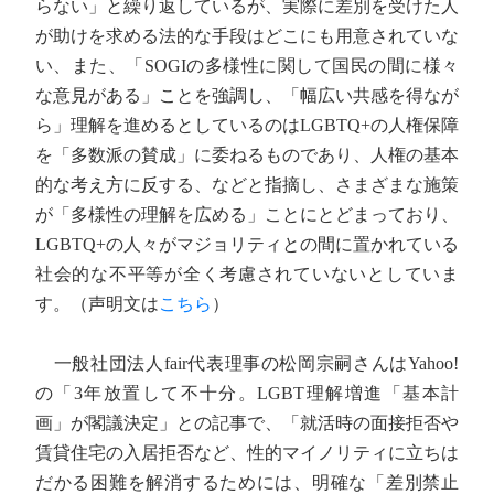
らない」と繰り返しているが、実際に差別を受けた人
が助けを求める法的な手段はどこにも用意されていな
い、また、「SOGIの多様性に関して国民の間に様々
な意見がある」ことを強調し、「幅広い共感を得なが
ら」理解を進めるとしているのはLGBTQ+の人権保障
を「多数派の賛成」に委ねるものであり、人権の基本
的な考え方に反する、などと指摘し、さまざまな施策
が「多様性の理解を広める」ことにとどまっており、
LGBTQ+の人々がマジョリティとの間に置かれている
社会的な不平等が全く考慮されていないとしていま
す。（声明文は
こちら
）
一般社団法人fair代表理事の松岡宗嗣さんはYahoo!
の「3年放置して不十分。LGBT理解増進「基本計
画」が閣議決定」との記事で、「就活時の面接拒否や
賃貸住宅の入居拒否など、性的マイノリティに立ちは
だかる困難を解消するためには、明確な「差別禁止