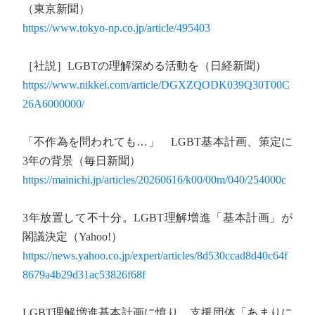
（東京新聞）
https://www.tokyo-np.co.jp/article/495403
［社説］LGBTの理解深める活動を（日経新聞）
https://www.nikkei.com/article/DGXZQODK039Q30T00C
26A6000000/
「不作為を問われても…」 LGBT基本計画、策定に
3年の背景（毎日新聞）
https://mainichi.jp/articles/20260616/k00/00m/040/254000c
3年放置して不十分。LGBT理解増進「基本計画」が
閣議決定（Yahoo!）
https://news.yahoo.co.jp/expert/articles/8d530ccad8d40c64f
8679a4b29d31ac53826f68f
LGBT理解増進基本計画に憤り 支援団体「あまりに