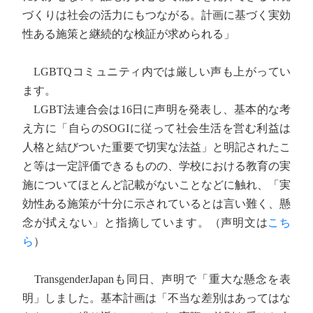
づくりは社会の活力にもつながる。計画に基づく実効
性ある施策と継続的な検証が求められる」
LGBTQコミュニティ内では厳しい声も上がってい
ます。
LGBT法連合会は16日に声明を発表し、基本的な考
え方に「自らのSOGIに従って社会生活を営む利益は
人格と結びついた重要で切実な法益」と明記されたこ
と等は一定評価できるものの、学校における教育の実
施についてほとんど記載がないことなどに触れ、「実
効性ある施策が十分に示されているとは言い難く、懸
念が拭えない」と指摘しています。（声明文は
こち
ら
）
TransgenderJapanも同日、声明で「重大な懸念を表
明」しました。基本計画は「不当な差別はあってはな