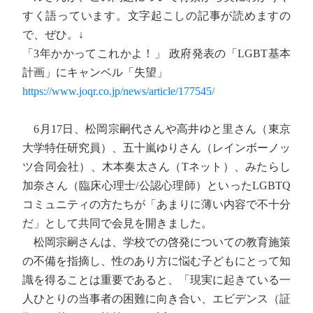
すく語っています。文字起こしの記事が読めますの
で、ぜひ。↓
「3年かかってこれかよ！」 政府発表の「LGBT基本
計画」にキャンベル「失望」
https://www.joqr.co.jp/news/article/177545/
6月17日、松岡宗嗣代さんや高井ゆと里さん（東京
大学特任研究員）、五十嵐ゆりさん（レインボーノッ
ツ合同会社）、木本奏太さん（Tネット）、みたらし
加奈さん（臨床心理士/公認心理師）といったLGBTQ
コミュニティの方たちが「あまりに薄い内容で不十分
だ」として共同で会見を開きました。
松岡宗嗣さんは、学校での啓発についての教育施策
の不備を指摘し、性のあり方に悩む子どもにとって知
識を得ることは重要であると、「現実に起きている一
人ひとりの当事者の困難に向き合い、エビデンス（証