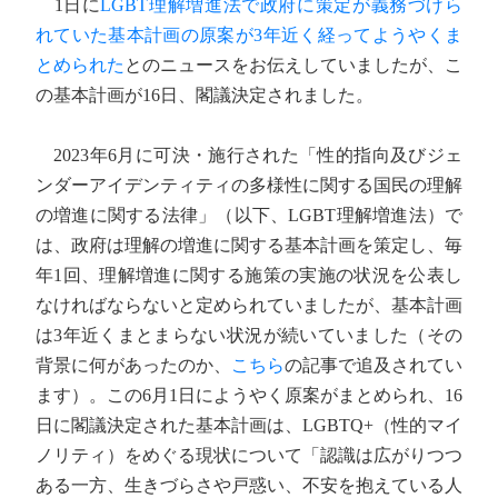
1日に
LGBT理解増進法で政府に策定が義務づけら
れていた基本計画の原案が3年近く経ってようやくま
とめられた
とのニュースをお伝えしていましたが、こ
の基本計画が16日、閣議決定されました。
2023年6月に可決・施行された「性的指向及びジェ
ンダーアイデンティティの多様性に関する国民の理解
の増進に関する法律」（以下、LGBT理解増進法）で
は、政府は理解の増進に関する基本計画を策定し、毎
年1回、理解増進に関する施策の実施の状況を公表し
なければならないと定められていましたが、基本計画
は3年近くまとまらない状況が続いていました（その
背景に何があったのか、
こちら
の記事で追及されてい
ます）。この6月1日にようやく原案がまとめられ、16
日に閣議決定された基本計画は、LGBTQ+（性的マイ
ノリティ）をめぐる現状について「認識は広がりつつ
ある一方、生きづらさや戸惑い、不安を抱えている人