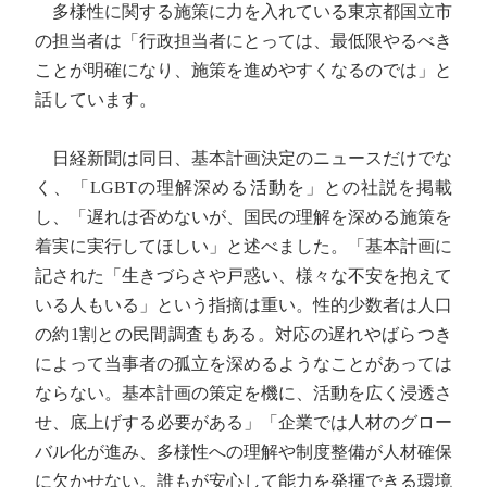
多様性に関する施策に力を入れている東京都国立市
の担当者は「行政担当者にとっては、最低限やるべき
ことが明確になり、施策を進めやすくなるのでは」と
話しています。
日経新聞は同日、基本計画決定のニュースだけでな
く、「LGBTの理解深める活動を」との社説を掲載
し、「遅れは否めないが、国民の理解を深める施策を
着実に実行してほしい」と述べました。「基本計画に
記された「生きづらさや戸惑い、様々な不安を抱えて
いる人もいる」という指摘は重い。性的少数者は人口
の約1割との民間調査もある。対応の遅れやばらつき
によって当事者の孤立を深めるようなことがあっては
ならない。基本計画の策定を機に、活動を広く浸透さ
せ、底上げする必要がある」「企業では人材のグロー
バル化が進み、多様性への理解や制度整備が人材確保
に欠かせない。誰もが安心して能力を発揮できる環境