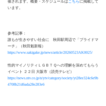
催されます。概要・スケジュールは
こちら
に掲載して
います。
参考記事：
誰もが生きやすい社会に 秋田駅周辺で「プライドマ
ーチ」（秋田魁新報）
https://www.sakigake.jp/news/article/20260523AK0025/
性的マイノリティＬＧＢＴＱへの理解を深めてもらう
イベント ２２日 大阪市（読売テレビ）
https://news.ntv.co.jp/n/ytv/category/society/yt28ee324c6e9b
4708b21d6ada28e283e6