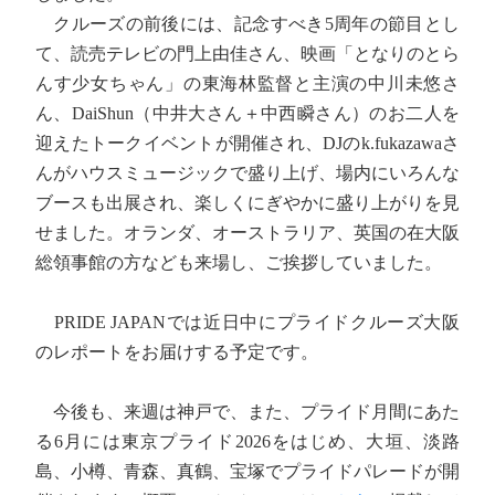
クルーズの前後には、記念すべき5周年の節目とし
て、読売テレビの門上由佳さん、映画「となりのとら
んす少女ちゃん」の東海林監督と主演の中川未悠さ
ん、DaiShun（中井大さん＋中西瞬さん）のお二人を
迎えたトークイベントが開催され、DJのk.fukazawaさ
んがハウスミュージックで盛り上げ、場内にいろんな
ブースも出展され、楽しくにぎやかに盛り上がりを見
せました。オランダ、オーストラリア、英国の在大阪
総領事館の方なども来場し、ご挨拶していました。
PRIDE JAPANでは近日中にプライドクルーズ大阪
のレポートをお届けする予定です。
今後も、来週は神戸で、また、プライド月間にあた
る6月には東京プライド2026をはじめ、大垣、淡路
島、小樽、青森、真鶴、宝塚でプライドパレードが開