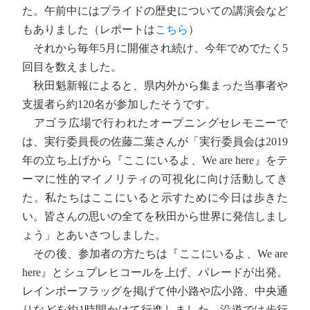
た。午前中にはプライドの歴史についての講演会など
もありました（レポートは
こちら
）
それから毎年5月に開催され続け、今年でめでたく5
回目を数えました。
秋田魁新報によると、県内外から集まった当事者や
支援者ら約120名が参加したそうです。
アゴラ広場で行われたオープニングセレモニーで
は、実行委員長の佐藤二葉さんが「実行委員会は2019
年の立ち上げから『ここにいるよ、We are here』をテ
ーマに性的マイノリティの可視化に向け活動してき
た。私たちはここにいると示すために今日は歩きた
い。皆さんの思いの全てを秋田から世界に発信しまし
ょう」とあいさつしました。
その後、参加者の方たちは『ここにいるよ、We are
here』とシュプレヒコールを上げ、パレードが出発。
レインボーフラッグを掲げて仲小路や広小路、中央通
りなどを約1時間かけて行進しました。沿道では歩行