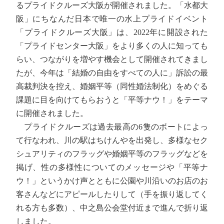
るプライドクルーズ大阪が開催されました。「水都大
阪」にちなんだ日本で唯一の水上プライドイベント
「プライドクルーズ大阪」は、2022年に開設された
「プライドセンター大阪」をより多くの人に知っても
らい、つながりを増やす機会として開催されてきまし
たが、今年は「結婚の自由をすべての人に」訴訟の最
高裁判決を控え、婚姻平等（同性婚法制化）をめぐる
課題に目を向けてもらおうと「平等ナウ！」をテーマ
に開催されました。
プライドクルーズは過去最高の6隻のボートによっ
て行なわれ、川の駅はちけんやを出発し、多様なセク
シュアリティのフラッグや婚姻平等のフラッグなどを
掲げ、性の多様性についてのメッセージや「平等ナ
ウ！」というかけ声とともに公園や川沿いのお店のお
客さんなどにアピールしたりして（手を振り返してく
れる方も多数）、中之島公会堂付近まで進んで折り返
しました。