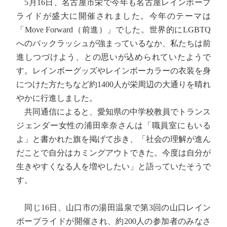
5月16日、名古屋市栄で今年も名古屋レインボープ
ライドが盛大に開催されました。今年のテーマは
「Move Forward（前進）」でした。世界的にLGBTQ
へのバックラッシュが強まっているなか、私たちは前
進しつづけよう、との思いが込められていたようで
す。レインボーグッズやレインボーカラーの衣装を身
につけた方たちなど約1400人が栄周辺の大通りを晴れ
やかに行進しました。
共同通信によると、愛知県の中学校教員でトランス
ジェンダー女性の浦田幸奈さんは「職員室にもいる
よ」と書かれた旗を掲げて歩き、「社会の理解が進ん
だことで自分はカミングアウトできた。今度は自分が
生きやすくなる人を増やしたい」と語っていたそうで
す。
同じ16日、山口市の湯田温泉で第3回の山口レイン
ボープライドが開催され、約200人の参加者のみなさ