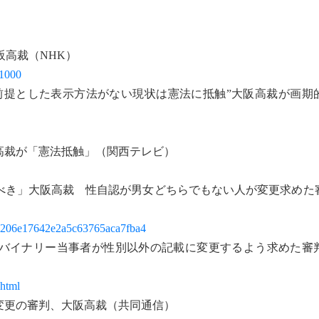
阪高裁（NHK）
71000
前提とした表示方法がない現状は憲法に抵触”大阪高裁が画期
高裁が「憲法抵触」（関西テレビ）
べき」大阪高裁 性自認が男女どちらでもない人が変更求めた
050a206e17642e2a5c63765aca7fba4
バイナリー当事者が性別以外の記載に変更するよう求めた審
.html
変更の審判、大阪高裁（共同通信）