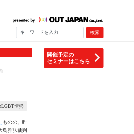
検索
開催予定の
セミナーはこちら
断
LGBT情勢
た
ものの、昨
大島雅弘裁判