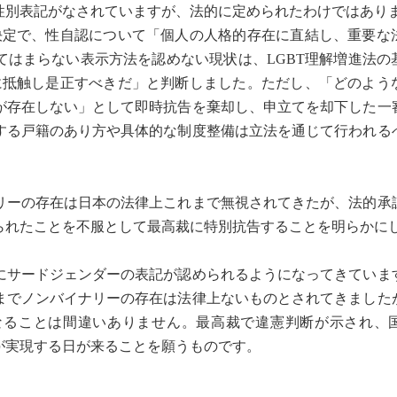
性別表記がなされていますが、法的に定められたわけではあ
定で、性自認について「個人の人格的存在に直結し、重要な
てはまらない表示方法を認めない現状は、LGBT理解増進法の
旨に抵触し是正すべきだ」と判断しました。ただし、「どのよう
が存在しない」として即時抗告を棄却し、申立てを却下した一
する戸籍のあり方や具体的な制度整備は立法を通じて行われる
ーの存在は日本の法律上これまで無視されてきたが、法的承
られたことを不服として最高裁に特別抗告することを明らかに
サードジェンダーの表記が認められるようになってきていま
までノンバイナリーの存在は法律上ないものとされてきました
なることは間違いありません。最高裁で違憲判断が示され、
が実現する日が来ることを願うものです。