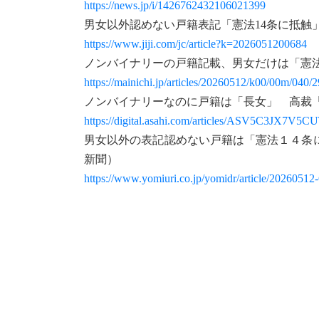
https://news.jp/i/1426762432106021399
男女以外認めない戸籍表記「憲法14条に抵触
https://www.jiji.com/jc/article?k=2026051200684
ノンバイナリーの戸籍記載、男女だけは「憲
https://mainichi.jp/articles/20260512/k00/00m/040/
ノンバイナリーなのに戸籍は「長女」 高裁
https://digital.asahi.com/articles/ASV5C3JX7V5
男女以外の表記認めない戸籍は「憲法１４条
新聞）
https://www.yomiuri.co.jp/yomidr/article/202605