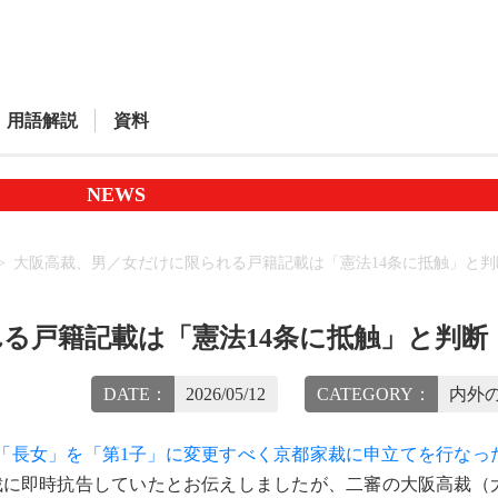
用語解説
資料
NEWS
大阪高裁、男／女だけに限られる戸籍記載は「憲法14条に抵触」と判
る戸籍記載は「憲法14条に抵触」と判断
DATE：
2026/05/12
CATEGORY：
内外の
「長女」を「第1子」に変更すべく京都家裁に申立てを行なっ
裁に即時抗告していたとお伝えしましたが、二審の大阪高裁（