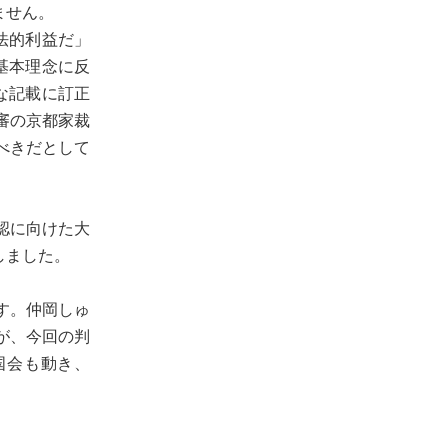
りません。
法的利益だ」
基本理念に反
な記載に訂正
審の京都家裁
べきだとして
認に向けた大
しました。
す。仲岡しゅ
が、今回の判
国会も動き、