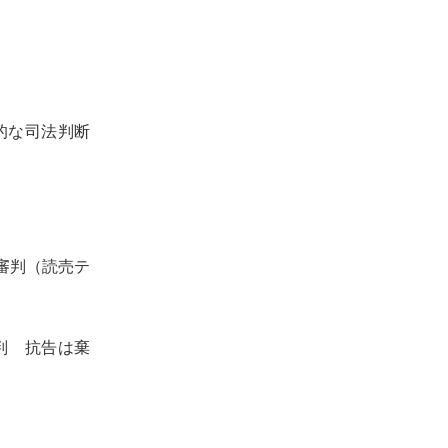
的な司法判断
審判（読売テ
判 抗告は棄