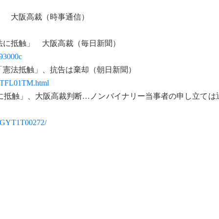
」 大阪高裁（時事通信）
法に抵触」 大阪高裁（毎日新聞）
293000c
「憲法抵触」、抗告は棄却（朝日新聞）
CUTFL01TM.html
に抵触」、大阪高裁判断…ノンバイナリー当事者の申し立ては
12-GYT1T00272/