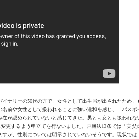
バイナリーの50代の方で、女性として出生届が出されたため、
の名前や女性として扱われることに強い違和を感じ、「パスポ
存在が認められていないと感じてきた。男とも女とも扱われな
に変更するよう申立てを行ないました。戸籍法13条では「実父
ますが、性別については明示されていないそうです。現状では