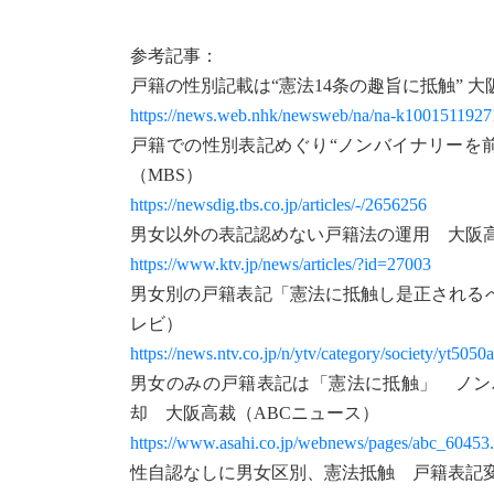
参考記事：
戸籍の性別記載は“憲法14条の趣旨に抵触” 大
https://news.web.nhk/newsweb/na/na-k100151192
戸籍での性別表記めぐり“ノンバイナリーを
（MBS）
https://newsdig.tbs.co.jp/articles/-/2656256
男女以外の表記認めない戸籍法の運用 大阪
https://www.ktv.jp/news/articles/?id=27003
男女別の戸籍表記「憲法に抵触し是正される
レビ）
https://news.ntv.co.jp/n/ytv/category/society/yt5
男女のみの戸籍表記は「憲法に抵触」 ノン
却 大阪高裁（ABCニュース）
https://www.asahi.co.jp/webnews/pages/abc_60453
性自認なしに男女区別、憲法抵触 戸籍表記