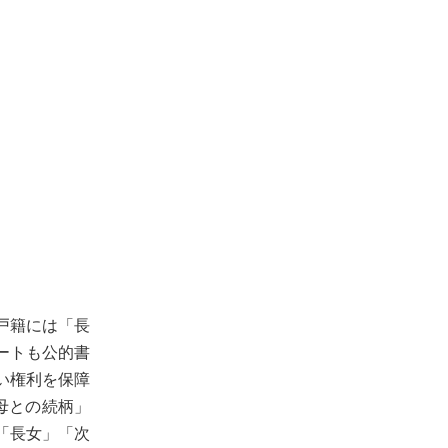
戸籍には「長
ートも公的書
い権利を保障
母との続柄」
「長女」「次