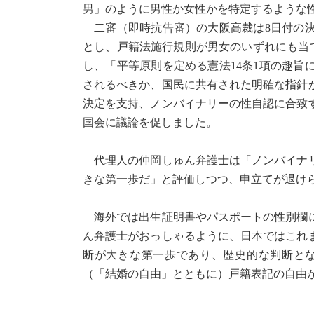
男」のように男性か女性かを特定するような
二審（即時抗告審）の大阪高裁は8日付の決
とし、戸籍法施行規則が男女のいずれにも当
し、「平等原則を定める憲法14条1項の趣
されるべきか、国民に共有された明確な指針
決定を支持、ノンバイナリーの性自認に合致
国会に議論を促しました。
代理人の仲岡しゅん弁護士は「ノンバイナリ
きな第一歩だ」と評価しつつ、申立てが退け
海外では出生証明書やパスポートの性別欄に
ん弁護士がおっしゃるように、日本ではこれ
断が大きな第一歩であり、歴史的な判断と
（「結婚の自由」とともに）戸籍表記の自由