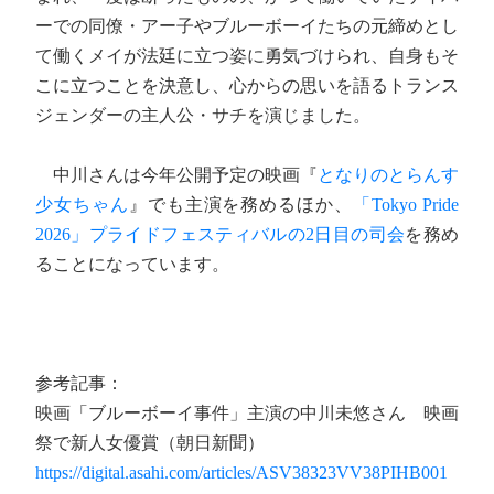
ーでの同僚・アー子やブルーボーイたちの元締めとし
て働くメイが法廷に立つ姿に勇気づけられ、自身もそ
こに立つことを決意し、心からの思いを語るトランス
ジェンダーの主人公・サチを演じました。
中川さんは今年公開予定の映画『
となりのとらんす
少女ちゃん
』でも主演を務めるほか、
「Tokyo Pride
2026」プライドフェスティバルの2日目の司会
を務め
ることになっています。
参考記事：
映画「ブルーボーイ事件」主演の中川未悠さん 映画
祭で新人女優賞（朝日新聞）
https://digital.asahi.com/articles/ASV38323VV38PIHB001