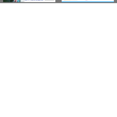
このサイトについて
アウト・ジャパン通信
プライバシーポリシー
情報セキュリティ基本方針
サービス紹介
LGBT-Ally プロジェクト
活動実績(研修実績）
セミナー・イベント