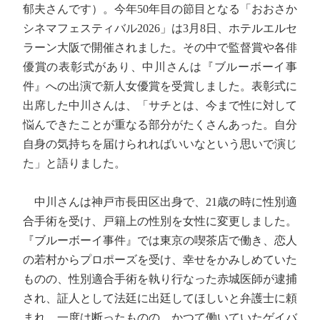
郁夫さんです）。今年50年目の節目となる「おおさか
シネマフェスティバル2026」は3月8日、ホテルエルセ
ラーン大阪で開催されました。その中で監督賞や各俳
優賞の表彰式があり、中川さんは『ブルーボーイ事
件』への出演で新人女優賞を受賞しました。表彰式に
出席した中川さんは、「サチとは、今まで性に対して
悩んできたことが重なる部分がたくさんあった。自分
自身の気持ちを届けられればいいなという思いで演じ
た」と語りました。
中川さんは神戸市長田区出身で、21歳の時に性別適
合手術を受け、戸籍上の性別を女性に変更しました。
『ブルーボーイ事件』では東京の喫茶店で働き、恋人
の若村からプロポーズを受け、幸せをかみしめていた
ものの、性別適合手術を執り行なった赤城医師が逮捕
され、証人として法廷に出廷してほしいと弁護士に頼
まれ、一度は断ったものの、かつて働いていたゲイバ