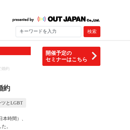
検索
開催予定の
セミナーはこちら
で婚約
婚約
ツとLGBT
日本時間）、
した。