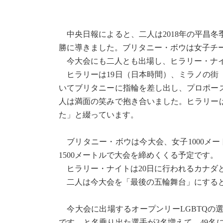
中央日報によると、二人は2018年の平昌
勝に導きました。ブリタニー・ボウは女子チ
今大会にも二人とも出場し、ヒラリー・ナイ
ヒラリーは19日（日本時間）、ミラノの街
いてブリタニーに指輪を差し出し、プロポー
人は満面の笑みで抱き合いました。ヒラリー
た」と綴っています。
ブリタニー・ボウは今大会、女子1000メー
1500メートルで大会を締めくくる予定です。
ヒラリー・ナイトは20日に行われるカナダ
二人は今大会を「最後の五輪舞台」にする
今大会に出場するオープンリーLGBTQの選
です、と名乗り出た選手が3名増えて、49