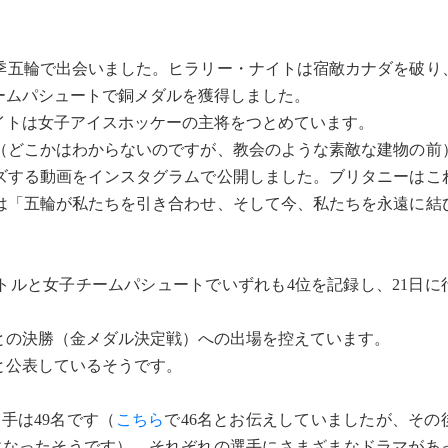
冬季五輪で出会いました。ヒラリー・ナイトは宿敵カナダを破り
ームパシュートで銅メダルを獲得しました。
トは女子アイスホッケーの主将をつとめています。
（どこかはわからないのですが、教会のような素敵な建物の前
ズする動画をインスタグラムで公開しました。ブリタニーはこ
は「五輪が私たちを引き合わせ、そして今、私たちを永遠に結
トルと女子チームパシュートでいずれも4位を記録し、21日に
との決勝（金メダル決定戦）への出場を控えています。
と公表しているそうです。
手は49名です（
こちら
で46名とお伝えしていましたが、その
名になったそうです）。それぞれの選手にさまざまなドラマがあ