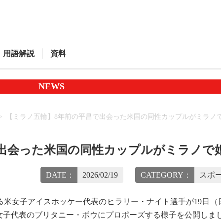
用語解説
資料
NEWS
【ミラノ五輪】8年前の平昌で出会った米国の同性カップルがミラノ
で出会った米国の同性カップルがミラノで
DATE：
2026/02/19
CATEGORY：
スポー
米女子アイスホッケー代表のヒラリー・ナイト選手が19日（
女子代表のブリタニー・ボウにプロポーズする様子を公開しま