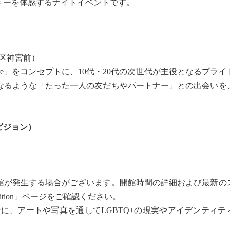
ギーを体感するナイトイベントです。
渋谷区神宮前）
 One Future」をコンセプトに、10代・20代の次世代が主役となるプ
なるような「たった一人の友だちやパートナー」との出会いを
キシビジョン）
）
館が発生する場合がございます。開館時間の詳細および最新の
ibition」ページをご確認ください。
場に、アートや写真を通してLGBTQ+の現実やアイデンティテ