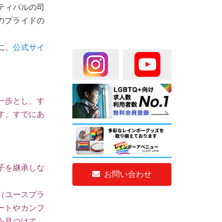
ティバルの司
6年のプライドの
に、
公式サイ
一歩とし、す
す。すでにあ
子を継承しな
お問い合わせ
de（ユースプラ
アートやカンフ
を見つけて、