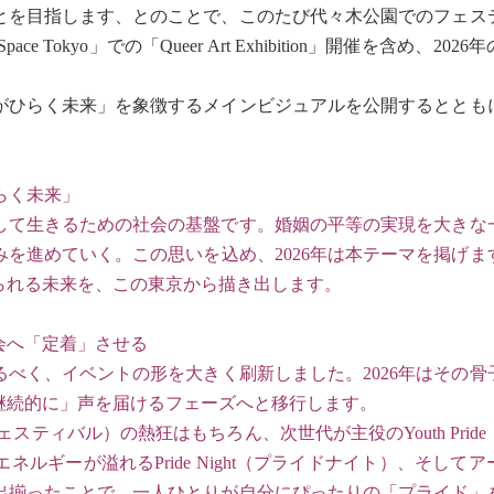
とを目指します、とのことで、このたび代々木公園でのフェス
 Tokyo」での「Queer Art Exhibition」開催を含め、202
ひらく未来」を象徴するメインビジュアルを公開するととも
がひらく未来」
して生きるための社会の基盤です。婚姻の平等の実現を大きな
を進めていく。この思いを込め、2026年は本テーマを掲げま
られる未来を、この東京から描き出します。
会へ「定着」させる
べく、イベントの形を大きく刷新しました。2026年はその骨
継続的に」声を届けるフェーズへと移行します。
パレード＆フェスティバル）の熱狂はもちろん、次世代が主役のYouth Pri
ルギーが溢れるPride Night（プライドナイト）、そして
出揃ったことで、一人ひとりが自分にぴったりの「プライド」