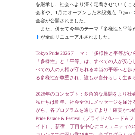
を継承し、社会へより深く定着させていくこ
会者や、1月にオープンした常設拠点「Queer Space
全容が公開されました。
また、併せて今年のテーマ「多様性と平等が
ト
が全面リニューアルされました。
Tokyo Pride 2026テーマ：「多様性と平等
「多様性」と「平等」は、すべての人が安心
べての人の人権が守られる本当の平等へと歩み
る多様性が尊重され、誰もが自分らしく生き
2026年のコンセプト：多角的な展開をより社
私たちは昨年、社会全体にメッセージを届ける
がら、各プログラムを通じてより「確実かつ
Pride Parade & Festival（プライド
イド）、新宿二丁目を中心にコミュニティのエネ
ァレンスでの深い学びまで。全プログラムが