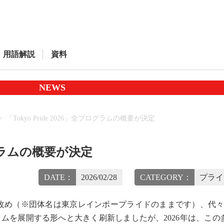
用語解説
資料
NEWS
「Tokyo Pride 2026」全プログラムの概要が決定
プログラムの概要が決定
DATE：
2026/02/28
CATEGORY：
プライ
」へと改め（※団体名は東京レインボープライドのままです）、代
ムを展開する形へと大きく刷新しましたが、2026年は、この