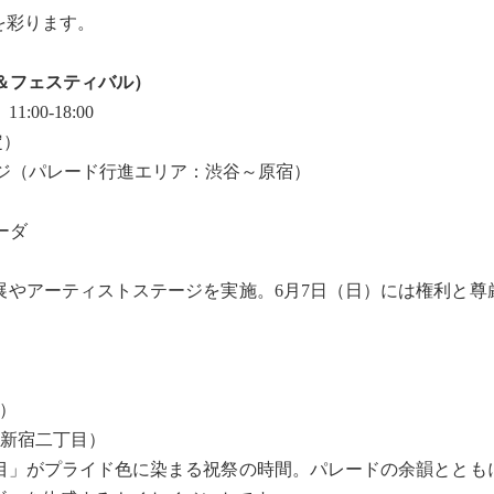
を彩ります。
パレード＆フェスティバル）
1:00-18:00
定）
ジ（パレード行進エリア：渋谷～原宿）
ーダ
展やアーティストステージを実施。6月7日（日）には権利と尊
る）
れも新宿二丁目）
目」がプライド色に染まる祝祭の時間。パレードの余韻ととも