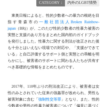
CATEGORY：
内外のLGBT情勢
東奥日報によると、性的少数者への暴力の根絶を目
指す青森市の
一般社団法人Broken Rainbow-
japan
（BRj）が、このたび性的少数者の性暴力被害の
実態と支援のあり方をまとめた国内初のガイドブック
を発行しました。性暴力に関する刑法が改正された後
も十分とはいえない現場での対応や、「支援ができて
いる」と自己評価するサポート側と実態との乖離を明
らかにし、被害者のサポートに関わる人たちが共有す
べき基礎的な情報をまとめたものです。
2017年、110年ぶりの刑法改正により、被害者は女
性のみとされていた従来の強姦罪が改められ、男性も
被害対象に含む「
強制性交等罪
」となり、また、性的
少数者や男性の性暴力被害者について「偏見に基づく