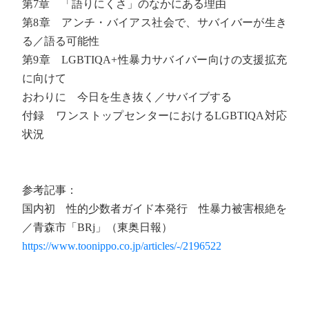
第7章 「語りにくさ」のなかにある理由
第8章 アンチ・バイアス社会で、サバイバーが生き
る／語る可能性
第9章 LGBTIQA+性暴力サバイバー向けの支援拡充
に向けて
おわりに 今日を生き抜く／サバイブする
付録 ワンストップセンターにおけるLGBTIQA対応
状況
参考記事：
国内初 性的少数者ガイド本発行 性暴力被害根絶を
／青森市「BRj」（東奥日報）
https://www.toonippo.co.jp/articles/-/2196522