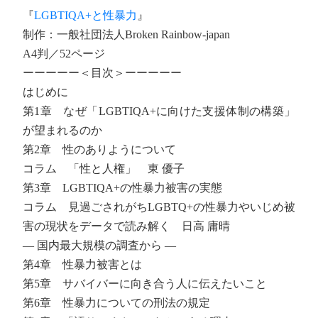
『
LGBTIQA+と性暴力
』
制作：一般社団法人Broken Rainbow-japan
A4判／52ページ
ーーーーー＜目次＞ーーーーー
はじめに
第1章 なぜ「LGBTIQA+に向けた支援体制の構築」
が望まれるのか
第2章 性のありようについて
コラム 「性と人権」 東 優子
第3章 LGBTIQA+の性暴力被害の実態
コラム 見過ごされがちLGBTQ+の性暴力やいじめ被
害の現状をデータで読み解く 日高 庸晴
― 国内最大規模の調査から ―
第4章 性暴力被害とは
第5章 サバイバーに向き合う人に伝えたいこと
第6章 性暴力についての刑法の規定