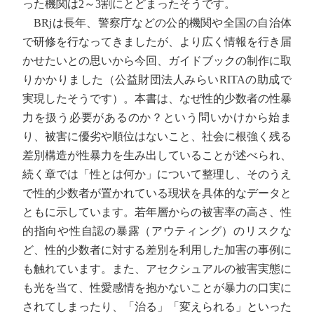
った機関は2～3割にとどまったそうです。
BRjは長年、警察庁などの公的機関や全国の自治体
で研修を行なってきましたが、より広く情報を行き届
かせたいとの思いから今回、ガイドブックの制作に取
りかかりました（公益財団法人みらいRITAの助成で
実現したそうです）。本書は、なぜ性的少数者の性暴
力を扱う必要があるのか？という問いかけから始ま
り、被害に優劣や順位はないこと、社会に根強く残る
差別構造が性暴力を生み出していることが述べられ、
続く章では「性とは何か」について整理し、そのうえ
で性的少数者が置かれている現状を具体的なデータと
ともに示しています。若年層からの被害率の高さ、性
的指向や性自認の暴露（アウティング）のリスクな
ど、性的少数者に対する差別を利用した加害の事例に
も触れています。また、アセクシュアルの被害実態に
も光を当て、性愛感情を抱かないことが暴力の口実に
されてしまったり、「治る」「変えられる」といった