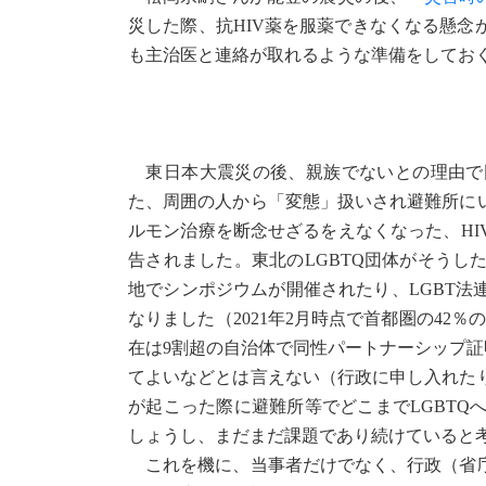
災した際、抗HIV薬を服薬できなくなる懸
も主治医と連絡が取れるような準備をしておく
東日本大震災の後、親族でないとの理由で
た、周囲の人から「変態」扱いされ避難所に
ルモン治療を断念せざるをえなくなった、H
告されました。東北のLGBTQ団体がそう
地でシンポジウムが開催されたり、LGBT
なりました（2021年2月時点で首都圏の42
在は9割超の自治体で同性パートナーシップ証
てよいなどとは言えない（行政に申し入れた
が起こった際に避難所等でどこまでLGBT
しょうし、まだまだ課題であり続けていると
これを機に、当事者だけでなく、行政（省庁