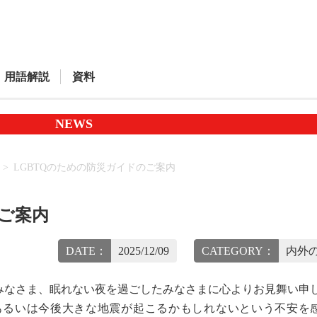
用語解説
資料
NEWS
LGBTQのための防災ガイドのご案内
のご案内
DATE：
2025/12/09
CATEGORY：
内外の
なさま、眠れない夜を過ごしたみなさまに心よりお見舞い申
るいは今後大きな地震が起こるかもしれないという不安を