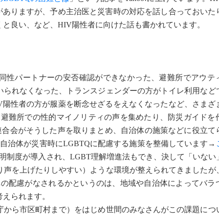
念がありますが、予め主治医と災害時の対応を話し合っておいた
と良い、など、HIV陽性者に向けた話も書かれています。
同性パートナーの安否確認ができなかった、避難所でアウテ
いられなくなった、トランスジェンダーの方がトイレ利用など
IV陽性者の方が服薬を断念せざるをえなくなったなど、さまざ
した避難所での性的マイノリティの声を集めたり、防災ガイドを
法連合会がそうした声を取りまとめ、自治体の施策などに役立て
％の自治体が災害時にLGBTQに配慮する施策を整備しています→
明制度が導入され、LGBT理解増進法もでき、決して「いない
り声を上げたりしやすい）ような環境が整えられてきましたが
Qへの配慮がなされるかというのは、地域や自治体によってバラ
考えられます。
から市区町村まで）をはじめ世間のみなさんがこの課題につ