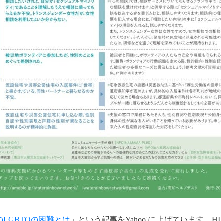
LGBTQの困難とは
」という記事をYahoo!に上げています。H