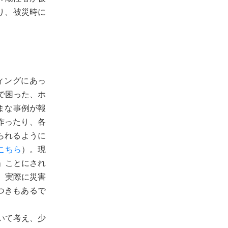
り、被災時に
ィングにあっ
で困った、ホ
まな事例が報
作ったり、各
られるように
こちら
）。現
」ことにされ
、実際に災害
つきもあるで
いて考え、少