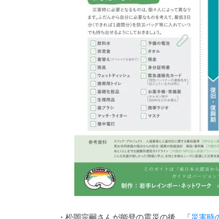
・松岡宗嗣さんが能登の震災の後、「
災害時の